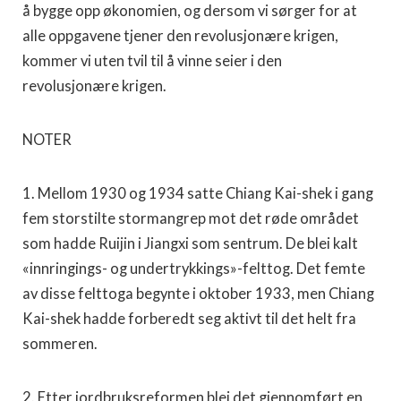
å bygge opp økonomien, og dersom vi sørger for at
alle oppgavene tjener den revolusjonære krigen,
kommer vi uten tvil til å vinne seier i den
revolusjonære krigen.
NOTER
1. Mellom 1930 og 1934 satte Chiang Kai-shek i gang
fem storstilte stormangrep mot det røde området
som hadde Ruijin i Jiangxi som sentrum. De blei kalt
«innringings- og undertrykkings»-felttog. Det femte
av disse felttoga begynte i oktober 1933, men Chiang
Kai-shek hadde forberedt seg aktivt til det helt fra
sommeren.
2. Etter jordbruksreformen blei det gjennomført en