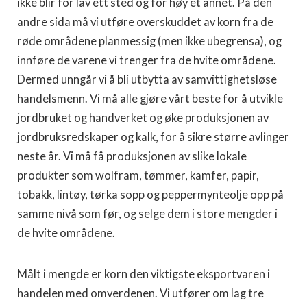
ikke blir for lav ett sted og for høy et annet. På den
andre sida må vi utføre overskuddet av korn fra de
røde områdene planmessig (men ikke ubegrensa), og
innføre de varene vi trenger fra de hvite områdene.
Dermed unngår vi å bli utbytta av samvittighetsløse
handelsmenn. Vi må alle gjøre vårt beste for å utvikle
jordbruket og handverket og øke produksjonen av
jordbruksredskaper og kalk, for å sikre større avlinger
neste år. Vi må få produksjonen av slike lokale
produkter som wolfram, tømmer, kamfer, papir,
tobakk, lintøy, tørka sopp og peppermynteolje opp på
samme nivå som før, og selge dem i store mengder i
de hvite områdene.
Målt i mengde er korn den viktigste eksportvaren i
handelen med omverdenen. Vi utfører om lag tre