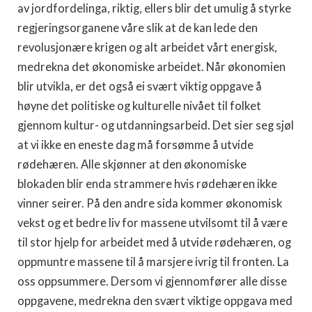
av jordfordelinga, riktig, ellers blir det umulig å styrke
regjeringsorganene våre slik at de kan lede den
revolusjonære krigen og alt arbeidet vårt energisk,
medrekna det økonomiske arbeidet. Når økonomien
blir utvikla, er det også ei svært viktig oppgave å
høyne det politiske og kulturelle nivået til folket
gjennom kultur- og utdanningsarbeid. Det sier seg sjøl
at vi ikke en eneste dag må forsømme å utvide
rødehæren. Alle skjønner at den økonomiske
blokaden blir enda strammere hvis rødehæren ikke
vinner seirer. På den andre sida kommer økonomisk
vekst og et bedre liv for massene utvilsomt til å være
til stor hjelp for arbeidet med å utvide rødehæren, og
oppmuntre massene til å marsjere ivrig til fronten. La
oss oppsummere. Dersom vi gjennomfører alle disse
oppgavene, medrekna den svært viktige oppgava med