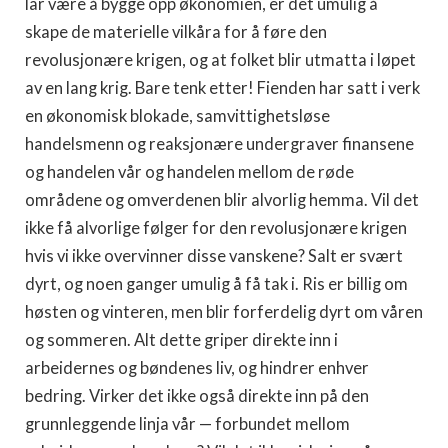
lar være å bygge opp økonomien, er det umulig å
skape de materielle vilkåra for å føre den
revolusjonære krigen, og at folket blir utmatta i løpet
av en lang krig. Bare tenk etter! Fienden har satt i verk
en økonomisk blokade, samvittighetsløse
handelsmenn og reaksjonære undergraver finansene
og handelen vår og handelen mellom de røde
områdene og omverdenen blir alvorlig hemma. Vil det
ikke få alvorlige følger for den revolusjonære krigen
hvis vi ikke overvinner disse vanskene? Salt er svært
dyrt, og noen ganger umulig å få tak i. Ris er billig om
høsten og vinteren, men blir forferdelig dyrt om våren
og sommeren. Alt dette griper direkte inn i
arbeidernes og bøndenes liv, og hindrer enhver
bedring. Virker det ikke også direkte inn på den
grunnleggende linja vår — forbundet mellom