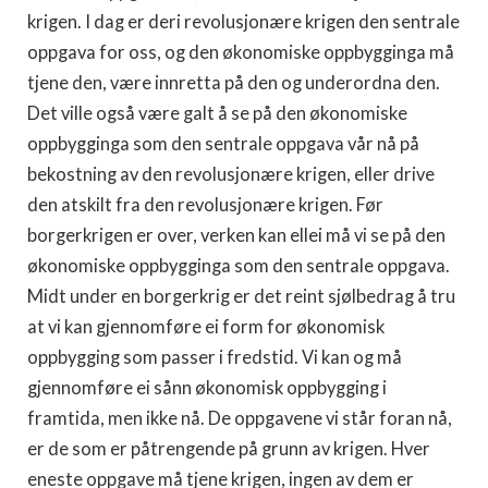
krigen. I dag er deri revolusjonære krigen den sentrale
oppgava for oss, og den økonomiske oppbygginga må
tjene den, være innretta på den og underordna den.
Det ville også være galt å se på den økonomiske
oppbygginga som den sentrale oppgava vår nå på
bekostning av den revolusjonære krigen, eller drive
den atskilt fra den revolusjonære krigen. Før
borgerkrigen er over, verken kan ellei må vi se på den
økonomiske oppbygginga som den sentrale oppgava.
Midt under en borgerkrig er det reint sjølbedrag å tru
at vi kan gjennomføre ei form for økonomisk
oppbygging som passer i fredstid. Vi kan og må
gjennomføre ei sånn økonomisk oppbygging i
framtida, men ikke nå. De oppgavene vi står foran nå,
er de som er påtrengende på grunn av krigen. Hver
eneste oppgave må tjene krigen, ingen av dem er