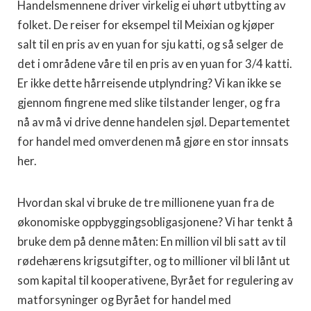
Handelsmennene driver virkelig ei uhørt utbytting av
folket. De reiser for eksempel til Meixian og kjøper
salt til en pris av en yuan for sju katti, og så selger de
det i områdene våre til en pris av en yuan for 3/4 katti.
Er ikke dette hårreisende utplyndring? Vi kan ikke se
gjennom fingrene med slike tilstander lenger, og fra
nå av må vi drive denne handelen sjøl. Departementet
for handel med omverdenen må gjøre en stor innsats
her.
Hvordan skal vi bruke de tre millionene yuan fra de
økonomiske oppbyggingsobligasjonene? Vi har tenkt å
bruke dem på denne måten: En million vil bli satt av til
rødehærens krigsutgifter, og to millioner vil bli lånt ut
som kapital til kooperativene, Byrået for regulering av
matforsyninger og Byrået for handel med