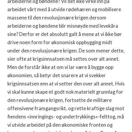
arbeiderne og bøndene? Vil det ikke virke inn på
arbeidet vårt med å utvide rødehæren og mobilisere
massene til den revolusjonære krigen dersom
arbeiderne og bøndene blir misnøyde med levekåra
sine? Derfor er det absolutt galt å mene at vi ikke bør
drive noen form for økonomisk oppbygging midt
under den revolusjonære krigen. De som mener dette,
sier ofte at krigsinnsatsen må settes over alt annet.
Men de forstår ikke at om vi lar være å bygge opp
økonomien, så betyr det snarere at vi svekker
krigsinnsatsen enn at vi setter den over alt annet. Hvis
vi skal kunne skape et godt nok materielt grunnlag for
den revolusjonære krigen, fortsette de militære
offensivene framgangsrikt, og rette kraftige slag mot
fiendens «innringings- og undertrykkings»-felttog, må
vi utvide arbeidet på den økonomiske fronten og