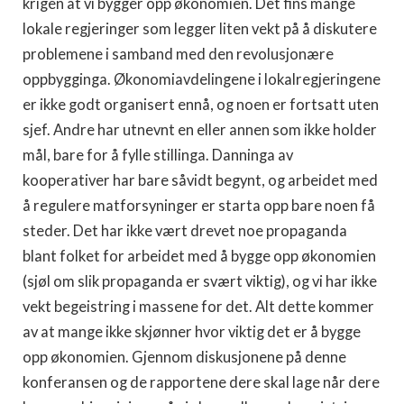
krigen at vi bygger opp økonomien. Det fins mange
lokale regjeringer som legger liten vekt på å diskutere
problemene i samband med den revolusjonære
oppbygginga. Økonomiavdelingene i lokalregjeringene
er ikke godt organisert ennå, og noen er fortsatt uten
sjef. Andre har utnevnt en eller annen som ikke holder
mål, bare for å fylle stillinga. Danninga av
kooperativer har bare såvidt begynt, og arbeidet med
å regulere matforsyninger er starta opp bare noen få
steder. Det har ikke vært drevet noe propaganda
blant folket for arbeidet med å bygge opp økonomien
(sjøl om slik propaganda er svært viktig), og vi har ikke
vekt begeistring i massene for det. Alt dette kommer
av at mange ikke skjønner hvor viktig det er å bygge
opp økonomien. Gjennom diskusjonene på denne
konferansen og de rapportene dere skal lage når dere