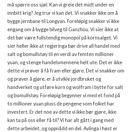
må spørre oss sjøl: Kan vi greie det midt under en
innbitt krig? Jeg trur vi kan det. Vi snakker ikke om å
bygge jernbane til Longyan. Foreløpig snakker vi ikke
engang om å bygge bilveg til Ganzhou. Vi sier ikke at
det bør være fullstendig monopol på kornsalget. Vi
sier heller ikke at regjeringa bør drive all handel med
salt og bomullstøy til en verdi av femten millioner
yuan, og stenge handelsmennene helt ute. Det er ikke
dette vi prøver å få fram eller gjøre. Det vi snakker om
og prøver å gjøre, er å utvikle jordbruket og
handverket og utføre korn og wolfram i bytte for salt
og bomullstøy. Foreløpig begynner vi med et fond på
to millioner yuan pluss de pengene som folket har
investert. Er det noe av dette vi ikke bør gjøre, ikke
kan ta på oss eller få til? Vi har alt gått i gang med
dette arbeidet, og oppnådd en del. Avlinga i høst er