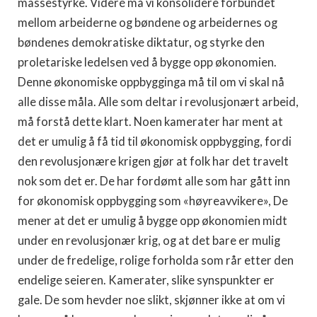
massestyrke. Videré må vi konsolidere forbundet
mellom arbeiderne og bøndene og arbeidernes og
bøndenes demokratiske diktatur, og styrke den
proletariske ledelsen ved å bygge opp økonomien.
Denne økonomiske oppbygginga må til om vi skal nå
alle disse måla. Alle som deltar i revolusjonært arbeid,
må forstå dette klart. Noen kamerater har ment at
det er umulig å få tid til økonomisk oppbygging, fordi
den revolusjonære krigen gjør at folk har det travelt
nok som det er. De har fordømt alle som har gått inn
for økonomisk oppbygging som «høyreavvikere», De
mener at det er umulig å bygge opp økonomien midt
under en revolusjonær krig, og at det bare er mulig
under de fredelige, rolige forholda som rår etter den
endelige seieren. Kamerater, slike synspunkter er
gale. De som hevder noe slikt, skjønner ikke at om vi