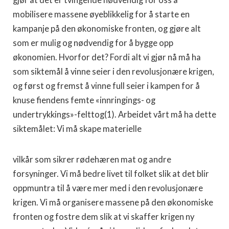
gjør at det er tvingende nødvendig for oss å
mobilisere massene øyeblikkelig for å starte en
kampanje på den økonomiske fronten, og gjøre alt
som er mulig og nødvendig for å bygge opp
økonomien. Hvorfor det? Fordi alt vi gjør nå må ha
som siktemål å vinne seier i den revolusjonære krigen,
og først og fremst å vinne full seier i kampen for å
knuse fiendens femte «innringings- og
undertrykkings»-felttog(1). Arbeidet vårt må ha dette
siktemålet: Vi må skape materielle
vilkår som sikrer rødehæren mat og andre
forsyninger. Vi må bedre livet til folket slik at det blir
oppmuntra til å være mer med i den revolusjonære
krigen. Vi må organisere massene på den økonomiske
fronten og fostre dem slik at vi skaffer krigen ny