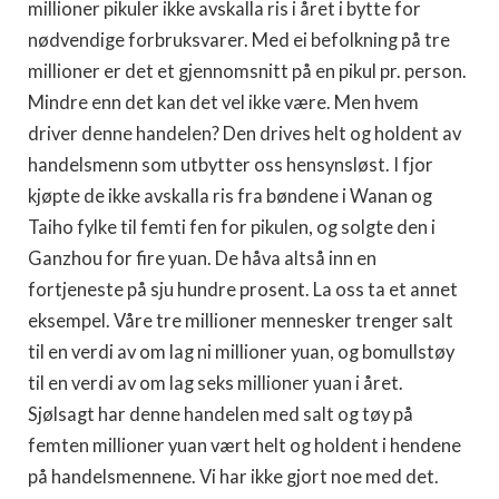
millioner pikuler ikke avskalla ris i året i bytte for
nødvendige forbruksvarer. Med ei befolkning på tre
millioner er det et gjennomsnitt på en pikul pr. person.
Mindre enn det kan det vel ikke være. Men hvem
driver denne handelen? Den drives helt og holdent av
handelsmenn som utbytter oss hensynsløst. I fjor
kjøpte de ikke avskalla ris fra bøndene i Wanan og
Taiho fylke til femti fen for pikulen, og solgte den i
Ganzhou for fire yuan. De håva altså inn en
fortjeneste på sju hundre prosent. La oss ta et annet
eksempel. Våre tre millioner mennesker trenger salt
til en verdi av om lag ni millioner yuan, og bomullstøy
til en verdi av om lag seks millioner yuan i året.
Sjølsagt har denne handelen med salt og tøy på
femten millioner yuan vært helt og holdent i hendene
på handelsmennene. Vi har ikke gjort noe med det.