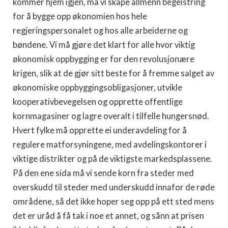
kommer hjem igjen, må vi skape allmenn begeistring
for å bygge opp økonomien hos hele
regjeringspersonalet og hos alle arbeiderne og
bøndene. Vi må gjøre det klart for alle hvor viktig
økonomisk oppbygging er for den revolusjonære
krigen, slik at de gjør sitt beste for å fremme salget av
økonomiske oppbyggingsobligasjoner, utvikle
kooperativbevegelsen og opprette offentlige
kornmagasiner og lagre overalt i tilfelle hungersnød.
Hvert fylke må opprette ei underavdeling for å
regulere matforsyningene, med avdelingskontorer i
viktige distrikter og på de viktigste markedsplassene.
På den ene sida må vi sende korn fra steder med
overskudd til steder med underskudd innafor de røde
områdene, så det ikke hoper seg opp på ett sted mens
det er uråd å få tak i noe et annet, og sånn at prisen