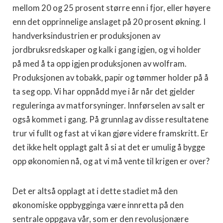
mellom 20 og 25 prosent større enn i fjor, eller høyere
enn det opprinnelige anslaget på 20 prosent økning. I
handverksindustrien er produksjonen av
jordbruksredskaper og kalk i gang igjen, og vi holder
på med å ta opp igjen produksjonen av wolfram.
Produksjonen av tobakk, papir og tømmer holder på å
ta seg opp. Vi har oppnådd mye i år når det gjelder
reguleringa av matforsyninger. Innførselen av salt er
også kommet i gang. På grunnlag av disse resultatene
trur vi fullt og fast at vi kan gjøre videre framskritt. Er
det ikke helt opplagt galt å si at det er umulig å bygge
opp økonomien nå, og at vi må vente til krigen er over?
Det er altså opplagt at i dette stadiet må den
økonomiske oppbygginga være innretta på den
sentrale oppgava vår, som er den revolusjonære