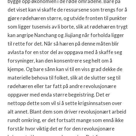
bygge opp økonomien i de røde områdene. Bare på
det viset kan vi skaffe de ressursene som trengs for å
gjøre rødehæren større, og utvide fronten til punkter
som ligger tusenvis av li borte, slik at rødehæren trygt
kan angripe Nanchang og Jiujiang når forholda ligger
til rette for det. Når så hæren på denne måten blir
avlasta for en stor del av oppgava med å skaffe seg
forsyninger, kan den konsentrere seg helt om å
kjempe. Og bare sånn kan vi til en viss grad dekke de
materielle behova til folket, slik at de slutter seg til
rødehæren eller tar fatt på andre revolusjonære
oppgaver med enda større begeistring. Det er
nettopp dette som vil si å sette krigsinnsatsen over
alt annet. Blant dem som driver revolusjonært arbeid
rundt omkring, er det fortsatt mange som ennå ikke
forstår hvor viktig det er for den revolusjonære