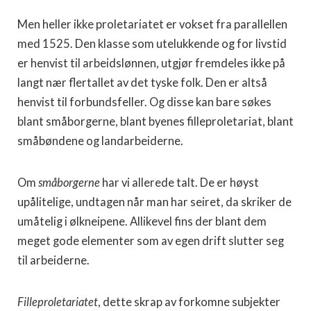
Men heller ikke proletariatet er vokset fra parallellen
med 1525. Den klasse som utelukkende og for livstid
er henvist til arbeidslønnen, utgjør fremdeles ikke på
langt nær flertallet av det tyske folk. Den er altså
henvist til forbundsfeller. Og disse kan bare søkes
blant småborgerne, blant byenes filleproletariat, blant
småbøndene og landarbeiderne.
Om
småborgerne
har vi allerede talt. De er høyst
upålitelige, undtagen når man har seiret, da skriker de
umåtelig i ølkneipene. Allikevel fins der blant dem
meget gode elementer som av egen drift slutter seg
til arbeiderne.
Filleproletariatet
, dette skrap av forkomne subjekter