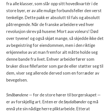
fra alle klasser, som slår opp sitt hovedkvartér i de
store byer, er av alle mulige forbundsfeller den verst
tenkelige. Dette pakk er absolutt til fals og absolutt
påtrengende. Når de franske arbeidere ved hver
revolusjon skrev på husene: Mort aux voleurs! Død
over tyvene! og også skjøt mange, så skjedde ikke det
av begeistring for eiendommen, men i den riktige
erkjennelse av at man fremfor alt måtte holde seg
denne bande fra livet. Enhver arbeiderfører som
bruker disse fillefanter som garde eller støtter seg til
dem, viser seg allerede derved som en forræder av
bevegelsen.
Småbøndene
— for de store hører til borgerskapet —
er av forskjellig art. Enten er de
føydalbønder
og må
ennå yte sin nådige herre pliktarbeide. Etterat