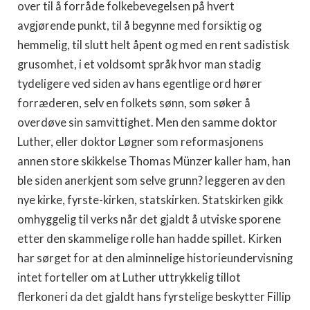
over til å forråde folkebevegelsen på hvert
avgjørende punkt, til å begynne med forsiktig og
hemmelig, til slutt helt åpent og med en rent sadistisk
grusomhet, i et voldsomt språk hvor man stadig
tydeligere ved siden av hans egentlige ord hører
forræderen, selv en folkets sønn, som søker å
overdøve sin samvittighet. Men den samme doktor
Luther, eller doktor Løgner som reformasjonens
annen store skikkelse Thomas Münzer kaller ham, han
ble siden anerkjent som selve grunn? leggeren av den
nye kirke, fyrste-kirken, statskirken. Statskirken gikk
omhyggelig til verks når det gjaldt å utviske sporene
etter den skammelige rolle han hadde spillet. Kirken
har sørget for at den alminnelige historieundervisning
intet forteller om at Luther uttrykkelig tillot
flerkoneri da det gjaldt hans fyrstelige beskytter Fillip