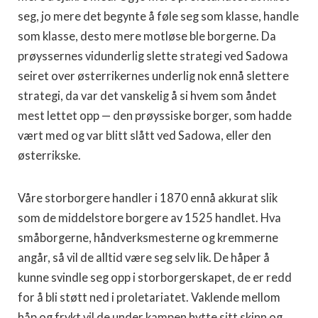
seg, jo mere det begynte å føle seg som klasse, handle
som klasse, desto mere motløse ble borgerne. Da
prøyssernes vidunderlig slette strategi ved Sadowa
seiret over østerrikernes underlig nok ennå slettere
strategi, da var det vanskelig å si hvem som åndet
mest lettet opp — den prøyssiske borger, som hadde
vært med og var blitt slått ved Sadowa, eller den
østerrikske.
Våre storborgere handler i 1870 ennå akkurat slik
som de middelstore borgere av 1525 handlet. Hva
småborgerne, håndverksmesterne og kremmerne
angår, så vil de alltid være seg selv lik. De håper å
kunne svindle seg opp i storborgerskapet, de er redd
for å bli støtt ned i proletariatet. Vaklende mellom
håp og frykt vil de under kampen hytte sitt skinn og