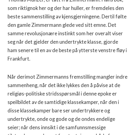
som riktignok her og der har huller, er fremdeles den
beste sammenstilling av kjensgjerningene. Dertil følte
den gamle Zimmermann glede ved sitt emne. Det
samme revolusjonære instinkt som her overalt viser
seg når det gjelder den undertrykte klasse, gjorde
ham senere til en av de beste på ytterste venstre fløy i
Frankfurt.
Når derimot Zimmermanns fremstilling mangler indre
sammenheng, når det ikke lykkes den å påvise at de
religiøs-politiske stridsspørsmål i denne epoke er
speilbildet av de samtidige klassekamper, når den i
disse klassekamper bare ser undertrykkere og
undertrykte, onde og gode og de ondes endelige
seier; når dens innsikt i de samfunnsmessige