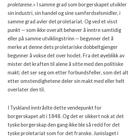
proletarene.
» I samme grad som borgerskapet utvikler
sin industri, sin handel og sine samferdselsmidler, i
samme grad avler det proletariat. Og ved et visst
punkt — som ikke overalt behøver å inntre samtidig
eller på samme utviklingstrinn — begynner det å
merke at denne dets proletariske dobbeltgjenger
begynner å vokse det over hodet. Fra det øyeblikk av
mister det kraften til alene å sitte med den politiske
makt; det ser seg om etter forbundsfeller, som det alt
etter omstendighetene deler sin makt med eller helt
overlater den til.
I Tyskland inntrådte dette vendepunkt for
borgerskapet alt i 1848. Og det er sikkert nok at det
tyske borgerskap den gang ikke ble så redd for det
tyske proletariat som for det franske. Junislaget i