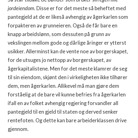
jordeiendom
. Disse er for det meste så beheftet med
pantegjeld at de er likeså avhengig av ågerkarlen som
forpakteren av grunneieren. Også de får bare en
knapp arbeidslønn, som dessuten på grunn av
vekslingen mellom gode og dårlige åringer er ytterst
usikker. Allerminst kan de vente noe av borgerskapet,
for de utsuges jo nettopp av borgerskapet, av
ågerkapitalistene. Men for det meste klamrer de seg
til sin eiendom, skjønt den i virkeligheten ikke tilhører
dem, men ågerkarlen. Allikevel må man gjøre dem
forståelig at de bare vil kunne befries fra ågerkarlen
ifall en av folket avhengig regjering forvandler all
pantegjeld til en gjeld til staten og derved senker
rentefoten. Og dette kan bare arbeiderklassen drive
gjennom.