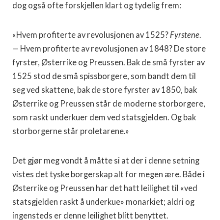
dog også ofte forskjellen klart og tydelig frem:
«Hvem profiterte av revolusjonen av 1525?
Fyrstene
.
— Hvem profiterte av revolusjonen av 1848? De store
fyrster, Østerrike og Preussen. Bak de små fyrster av
1525 stod de små spissborgere, som bandt dem til
seg ved skattene, bak de store fyrster av 1850, bak
Østerrike og Preussen står de moderne storborgere,
som raskt underkuer dem ved statsgjelden. Og bak
storborgerne står proletarene.»
Det gjør meg vondt å måtte si at der i denne setning
vistes det tyske borgerskap alt for megen ære. Både i
Østerrike og Preussen har det hatt leilighet til «ved
statsgjelden raskt å underkue» monarkiet; aldri og
ingensteds er denne leilighet blitt benyttet.