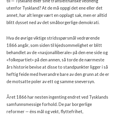
til — Tyskland eller sine transleithanske vedheng
utenfor Tyskland? At de må oppgi det ene eller det
annet, har alt lenge vært en opplagt sak, men er alltid
blitt dysset ned av det småborgerlige demokrati.
Hva de øvrige viktige stridsspørsmål vedrørende
1866 angår, som siden til kjedsommelighet er blitt
behandlet av de «nasjonalliberale» på den ene side og
«folkepartiet» på den annen, så torde de nærmeste
års historie bevise at disse to standpunkter ligger i så
heftig feide med hverandre bare av den grunn at de er
de motsatte poler av ett og samme sneversyn.
Året 1866 har nesten ingenting endret ved Tysklands
samfunnsmessige forhold. De par borgerlige
reformer — éns mål og vekt, flyttefrihet,