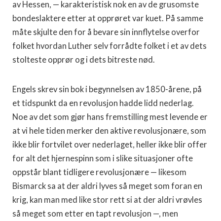
av Hessen, — karakteristisk nok en av de grusomste
bondeslaktere etter at opprøret var kuet. På samme
måte skjulte den for å bevare sin innflytelse overfor
folket hvordan Luther selv forrådte folket i et av dets
stolteste opprør og i dets bitreste nød.
Engels skrev sin bok i begynnelsen av 1850-årene, på
et tidspunkt da en revolusjon hadde lidd nederlag.
Noe av det som gjør hans fremstilling mest levende er
at vi hele tiden merker den aktive revolusjonære, som
ikke blir fortvilet over nederlaget, heller ikke blir offer
for alt det hjernespinn som i slike situasjoner ofte
oppstår blant tidligere revolusjonære — likesom
Bismarck sa at der aldri lyves så meget som foran en
krig, kan man med like stor rett si at der aldri vrøvles
så meget som etter en tapt revolusjon —, men