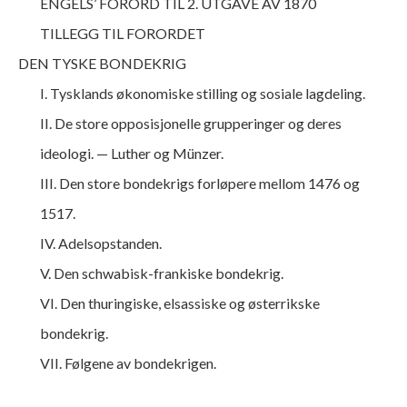
ENGELS’ FORORD TIL 2. UTGAVE AV 1870
TILLEGG TIL FORORDET
DEN TYSKE BONDEKRIG
I. Tysklands økonomiske stilling og sosiale lagdeling.
II. De store opposisjonelle grupperinger og deres
ideologi. — Luther og Münzer.
III. Den store bondekrigs forløpere mellom 1476 og
1517.
IV. Adelsopstanden.
V. Den schwabisk-frankiske bondekrig.
VI. Den thuringiske, elsassiske og østerrikske
bondekrig.
VII. Følgene av bondekrigen.