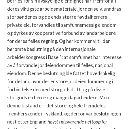
befries for sin avskyelige elendighet når fremfor alt
deres viktigste arbeidsmateriale, jorden selv, unndras
storbøndenes og de enda større føydalherrers
private eie, forvandles til samfunnsmessig eiendom
og dyrkes av kooperative forbund av landarbeidere
for deres felles regning. Og her kommer vi til den
berømte beslutning på den internasjonale
1
arbeiderkongress i Basel
: at samfunnet har interesse
av å forvandle jordeiendommen til felles, nasjonal
eiendom. Denne beslutning ble fattet hovedsakelig
for de land hvor der er store jordeiendommer og i
forbindelse dermed storgodsdrift og på disse
storgods en herre og mange dagarbeidere. Men
denne tilstand er i det store og hele fremdeles
fremherskende i Tyskland, og derfor var beslutningen
nest etter England
høyst tidssvarende nettopp for