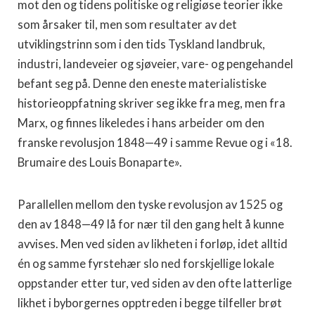
mot den og tidens politiske og religiøse teorier ikke
som årsaker til, men som resultater av det
utviklingstrinn som i den tids Tyskland landbruk,
industri, landeveier og sjøveier, vare- og pengehandel
befant seg på. Denne den eneste materialistiske
historieoppfatning skriver seg ikke fra meg, men fra
Marx, og finnes likeledes i hans arbeider om den
franske revolusjon 1848—49 i samme Revue og i «18.
Brumaire des Louis Bonaparte».
Parallellen mellom den tyske revolusjon av 1525 og
den av 1848—49 lå for nær til den gang helt å kunne
avvises. Men ved siden av likheten i forløp, idet alltid
én og samme fyrstehær slo ned forskjellige lokale
oppstander etter tur, ved siden av den ofte latterlige
likhet i byborgernes opptreden i begge tilfeller brøt