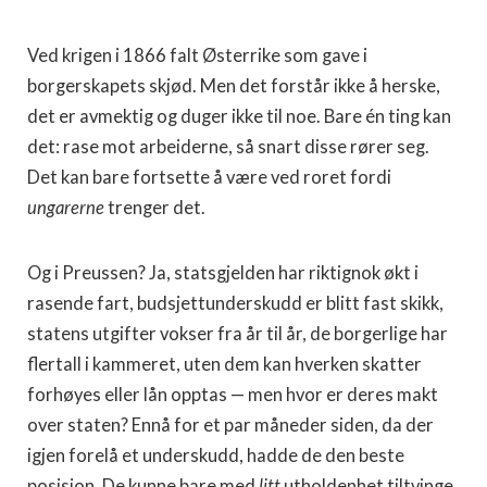
Ved krigen i 1866 falt Østerrike som gave i
borgerskapets skjød. Men det forstår ikke å herske,
det er avmektig og duger ikke til noe. Bare én ting kan
det: rase mot arbeiderne, så snart disse rører seg.
Det kan bare fortsette å være ved roret fordi
ungarerne
trenger det.
Og i Preussen? Ja, statsgjelden har riktignok økt i
rasende fart, budsjettunderskudd er blitt fast skikk,
statens utgifter vokser fra år til år, de borgerlige har
flertall i kammeret, uten dem kan hverken skatter
forhøyes eller lån opptas — men hvor er deres makt
over staten? Ennå for et par måneder siden, da der
igjen forelå et underskudd, hadde de den beste
posisjon. De kunne bare med
litt
utholdenhet tiltvinge