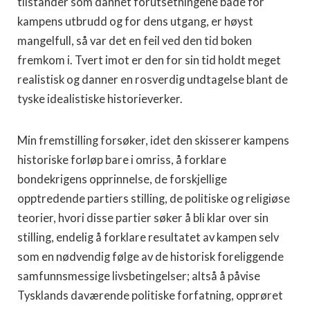
tilstander som dannet forutsetningene både for
kampens utbrudd og for dens utgang, er høyst
mangelfull, så var det en feil ved den tid boken
fremkom i. Tvert imot er den for sin tid holdt meget
realistisk og danner en rosverdig undtagelse blant de
tyske idealistiske historieverker.
Min fremstilling forsøker, idet den skisserer kampens
historiske forløp bare i omriss, å forklare
bondekrigens opprinnelse, de forskjellige
opptredende partiers stilling, de politiske og religiøse
teorier, hvori disse partier søker å bli klar over sin
stilling, endelig å forklare resultatet av kampen selv
som en nødvendig følge av de historisk foreliggende
samfunnsmessige livsbetingelser; altså å påvise
Tysklands daværende politiske forfatning, opprøret