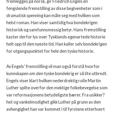
fremlegges på norsk, gir Friedrich Engels en
fengslende fremstilling av disse begivenheter som i
dramatisk spenning kan måle seg med hvilken som
helst roman. Han viser samtidig hva bondekrigen
historisk og samfunnsmessig betyr. Hans fremstilling
kaster derfor lys over Tysklands egenartede historie
helt opp til den nyeste tid. Han kaller selv bondekrigen
for utgangspunktet for hele den tyske historie.
Av Engels’ fremstilling vil man også forstå hvorfor
kunnskapen om den tyske bondekrig er så lite utbredt.
Engels viser klart hvilken nederdrektig rolle Martin
Luther spilte overfor den mektige folkebevegelse som
var reformasjonens betydeligste bærer. Fra usikker?
het og vankelmodighet gikk Luther på grunn av den
avhengighet han var kommet i til fyrstene etterhvert