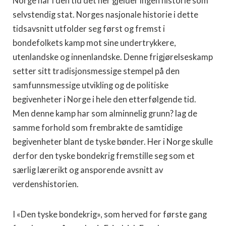
Norge har i den tid det her gjelder ingen historie som
selvstendig stat. Norges nasjonale historie i dette
tidsavsnitt utfolder seg først og fremst i
bondefolkets kamp mot sine undertrykkere,
utenlandske og innenlandske. Denne frigjørelseskamp
setter sitt tradisjonsmessige stempel på den
samfunnsmessige utvikling og de politiske
begivenheter i Norge i hele den etterfølgende tid.
Men denne kamp har som alminnelig grunn? lag de
samme forhold som frembrakte de samtidige
begivenheter blant de tyske bønder. Her i Norge skulle
derfor den tyske bondekrig fremstille seg som et
særlig lærerikt og ansporende avsnitt av
verdenshistorien.
I «Den tyske bondekrig», som herved for første gang