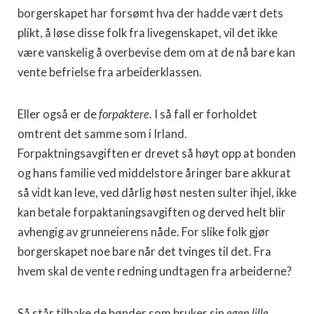
borgerskapet har forsømt hva der hadde vært dets
plikt, å løse disse folk fra livegenskapet, vil det ikke
være vanskelig å overbevise dem om at de nå bare kan
vente befrielse fra arbeiderklassen.
Eller også er de
forpaktere
. I så fall er forholdet
omtrent det samme som i Irland.
Forpaktningsavgiften er drevet så høyt opp at bonden
og hans familie ved middelstore åringer bare akkurat
så vidt kan leve, ved dårlig høst nesten sulter ihjel, ikke
kan betale forpaktaningsavgiften og derved helt blir
avhengig av grunneierens nåde. For slike folk gjør
borgerskapet noe bare når det tvinges til det. Fra
hvem skal de vente redning undtagen fra arbeiderne?
Så står tilbake de bønder som bruker sin
egen lille