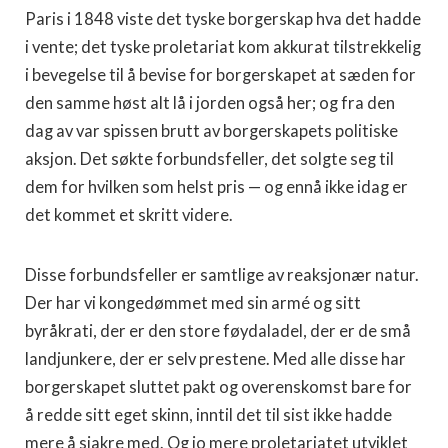
Paris i 1848 viste det tyske borgerskap hva det hadde
i vente; det tyske proletariat kom akkurat tilstrekkelig
i bevegelse til å bevise for borgerskapet at sæden for
den samme høst alt lå i jorden også her; og fra den
dag av var spissen brutt av borgerskapets politiske
aksjon. Det søkte forbundsfeller, det solgte seg til
dem for hvilken som helst pris — og ennå ikke idag er
det kommet et skritt videre.
Disse forbundsfeller er samtlige av reaksjonær natur.
Der har vi kongedømmet med sin armé og sitt
byråkrati, der er den store føydaladel, der er de små
landjunkere, der er selv prestene. Med alle disse har
borgerskapet sluttet pakt og overenskomst bare for
å redde sitt eget skinn, inntil det til sist ikke hadde
mere å sjakre med. Og jo mere proletariatet utviklet