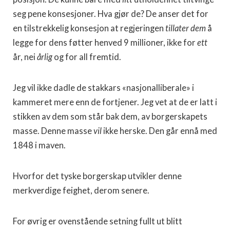
seg pene konsesjoner. Hva gjør de? De anser det for
en tilstrekkelig konsesjon at regjeringen
tillater dem
å
legge for dens føtter henved 9 millioner, ikke for
ett
år, nei
årlig
og for all fremtid.
Jeg vil ikke dadle de stakkars «nasjonalliberale» i
kammeret mere enn de fortjener. Jeg vet at de er latt i
stikken av dem som står bak dem, av borgerskapets
masse. Denne masse
vil
ikke herske. Den går ennå med
1848 i maven.
Hvorfor det tyske borgerskap utvikler denne
merkverdige feighet, derom senere.
For øvrig er ovenstående setning fullt ut blitt