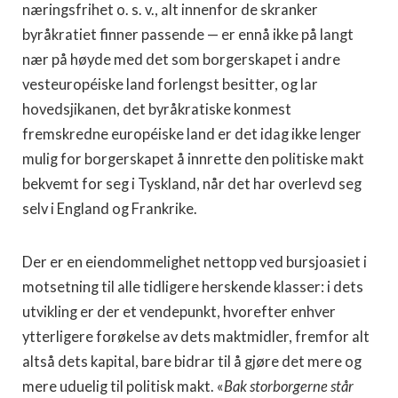
næringsfrihet o. s. v., alt innenfor de skranker
byråkratiet finner passende — er ennå ikke på langt
nær på høyde med det som borgerskapet i andre
vesteuropéiske land forlengst besitter, og lar
hovedsjikanen, det byråkratiske konmest
fremskredne européiske land er det idag ikke lenger
mulig for borgerskapet å innrette den politiske makt
bekvemt for seg i Tyskland, når det har overlevd seg
selv i England og Frankrike.
Der er en eiendommelighet nettopp ved bursjoasiet i
motsetning til alle tidligere herskende klasser: i dets
utvikling er der et vendepunkt, hvorefter enhver
ytterligere forøkelse av dets maktmidler, fremfor alt
altså dets kapital, bare bidrar til å gjøre det mere og
mere uduelig til politisk makt. «
Bak storborgerne står