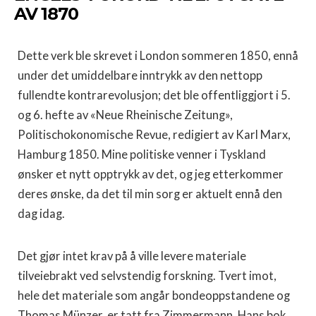
AV 1870
Dette verk ble skrevet i London sommeren 1850, ennå
under det umiddelbare inntrykk av den nettopp
fullendte kontrarevolusjon; det ble offentliggjort i 5.
og 6. hefte av «Neue Rheinische Zeitung»,
Politischokonomische Revue, redigiert av Karl Marx,
Hamburg 1850. Mine politiske venner i Tyskland
ønsker et nytt opptrykk av det, og jeg etterkommer
deres ønske, da det til min sorg er aktuelt ennå den
dag idag.
Det gjør intet krav på å ville levere materiale
tilveiebrakt ved selvstendig forskning. Tvert imot,
hele det materiale som angår bondeoppstandene og
Thomas Münzer, er tatt fra Zimmermann. Hans bok,