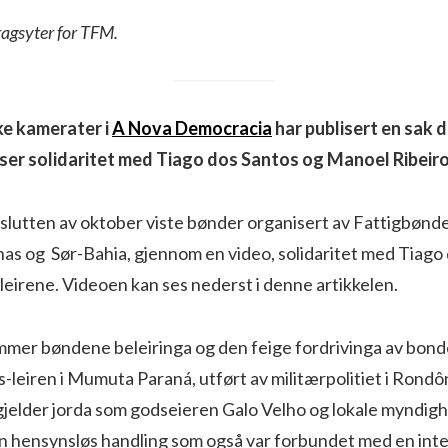
ragsyter for TFM.
ke kamerater i
A Nova Democracia
har publisert en sak d
ser solidaritet med Tiago dos Santos og Manoel Ribeiro
i slutten av oktober viste bønder organisert av Fattigbøn
nas og Sør-Bahia, gjennom en video, solidaritet med Tiago
eirene. Videoen kan ses nederst i denne artikkelen.
mmer bøndene beleiringa og den feige fordrivinga av bonde
-leiren i Mumuta Paraná, utført av militærpolitiet i Rondô
jelder jorda som godseieren Galo Velho og lokale myndighe
en hensynsløs handling som også var forbundet med en int