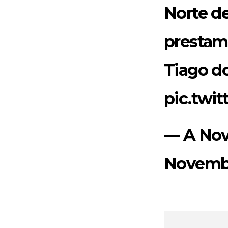
Norte d
prestam
Tiago d
pic.twi
— A Nov
Novembe