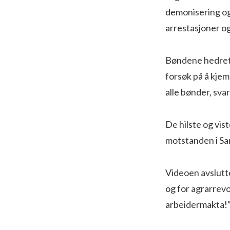
demonisering og 
arrestasjoner o
Bøndene hedret 
forsøk på å kjemp
alle bønder, svar
De hilste og vis
motstanden i Sa
Videoen avslutte
og for agrarrev
arbeidermakta!