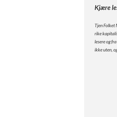
Kjære le
Tjen Folket 
rike kapital
lesere og fr
ikke uten, o