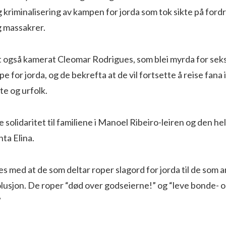
kriminalisering av kampen for jorda som tok sikte på fordr
g massakrer.
også kamerat Cleomar Rodrigues, som blei myrda for seks å
e for jorda, og de bekrefta at de vil fortsette å reise fana 
te og urfolk.
te solidaritet til familiene i Manoel Ribeiro-leiren og den 
nta Elina.
s med at de som deltar roper slagord for jorda til de som 
olusjon. De roper “død over godseierne!” og “leve bonde- 
”