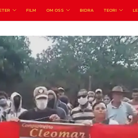
ETER
FILM
OM OSS
BIDRA
TEORI
L