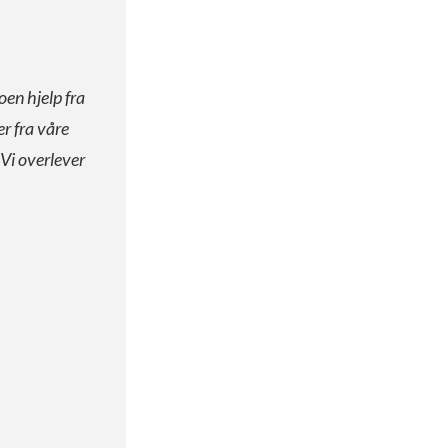
oen hjelp fra
er fra våre
 Vi overlever