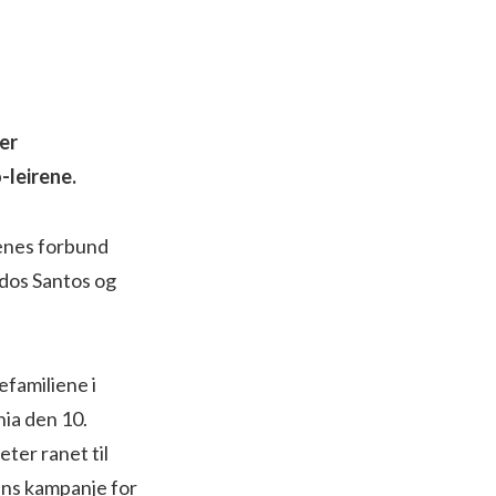
er
-leirene.
denes forbund
 dos Santos og
familiene i
nia den 10.
ter ranet til
ens kampanje for