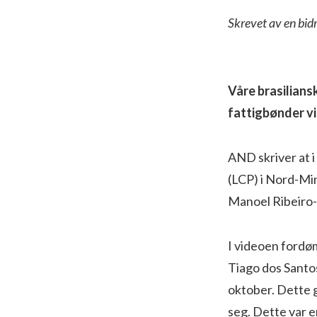
Skrevet av en bid
Våre brasilians
fattigbønder vi
AND skriver at 
(LCP) i Nord-Mi
Manoel Ribeiro-l
I videoen fordø
Tiago dos Santos
oktober. Dette g
seg. Dette var 