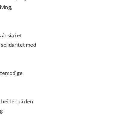
iving,
r sia i et
i solidaritet med
heltemodige
arbeider på den
og