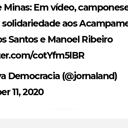
e Minas: Em vídeo, campones
 solidariedade aos Acampam
os Santos e Manoel Ribeiro
tter.com/cotYfm5lBR
a Democracia (@jornaland)
r 11, 2020