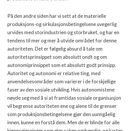
På den andre siden har vi sett at de materielle
produksjons-og sirkulasjonsbetingelsene uvegerlig
urvides med storindustrien og storbruket, og har en
tendens til mer og mer å utvide området for denne
autoriteten. Det er følgelig absurd å tale om
autoritetsprinsippet som absolutt ondt og om
autonomiprinsippet som et absolutt godt prinsipp.
Autoritet og autonomi er relative ting, med
anvendelsesområder som varierer i de forskjellige
faser av den sosiale utvikling. Hvis autonomistene
nøyde seg med å si at framtidas sosiale organisasjon
vil begrense autoriteten ene og alene til de grenser
som produksjonsbetingelsene gjør den uunngåelig
innen, kunne en forstå dem. Men de er blinde for alle
kjennsgjerninger som gjør saken nødvendig, og kaster