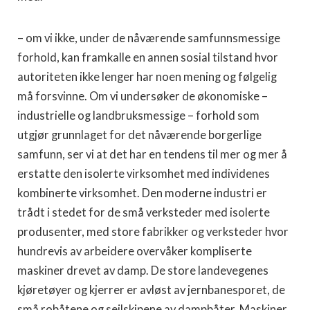
– om vi ikke, under de nåværende samfunnsmessige
forhold, kan framkalle en annen sosial tilstand hvor
autoriteten ikke lenger har noen mening og følgelig
må forsvinne. Om vi undersøker de økonomiske –
industrielle og landbruksmessige – forhold som
utgjør grunnlaget for det nåværende borgerlige
samfunn, ser vi at det har en tendens til mer og mer å
erstatte den isolerte virksomhet med individenes
kombinerte virksomhet. Den moderne industri er
trådt i stedet for de små verksteder med isolerte
produsenter, med store fabrikker og verksteder hvor
hundrevis av arbeidere overvåker kompliserte
maskiner drevet av damp. De store landevegenes
kjøretøyer og kjerrer er avløst av jernbanesporet, de
små robåtene og seilskipene av dampbåter. Maskiner