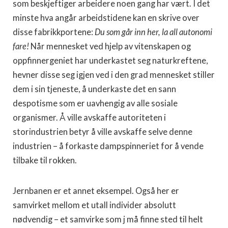
som beskjeftiger arbeidere noen gang har vært. I det
minste hva angår arbeidstidene kan en skrive over
disse fabrikkportene:
Du som går inn her, la all autonomi
fare!
Når mennesket ved hjelp av vitenskapen og
oppfinnergeniet har underkastet seg naturkreftene,
hevner disse seg igjen ved i den grad mennesket stiller
dem i sin tjeneste, å underkaste det en sann
despotisme som er uavhengig av alle sosiale
organismer. Å ville avskaffe autoriteten i
storindustrien betyr å ville avskaffe selve denne
industrien – å forkaste dampspinneriet for å vende
tilbake til rokken.
Jernbanen er et annet eksempel. Også her er
samvirket mellom et utall individer absolutt
nødvendig – et samvirke som j må finne sted til helt