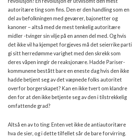
revolusjon? En revolusjon er utvilsomt den mest
autoritære ting som fins. Den er den handling som en
del av befolkningen med geværer, bajonetter og
kanoner – altså med de mest tenkelig autoritære
midler -tvinger sin vilje på en annen del med. Og hvis
det ikke vil ha kjempet forgjeves må det seierrike parti
gi sitt herredømme varighet med den skrekk som
deres våpen inngir de reaksjonære. Hadde Pariser-
kommunene bestått bare en eneste dag hvis den ikke
hadde betjent seg av det væpnede folks autoritet
overfor borgerskapet? Kan en ikke tvert om klandre
den for at den ikke betjente seg av den i tilstrekkelig
omfattende grad?
Altså en av to ting: Enten vet ikke de antiautoritære
hva de sier, og i dette tilfellet sår de bare forvirring.