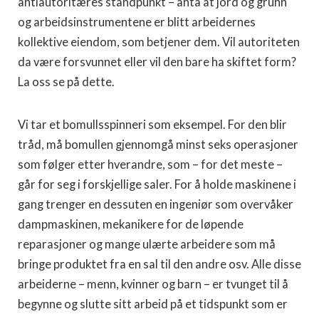
antiautoritæres standpunkt – anta at jord og grunn
og arbeidsinstrumentene er blitt arbeidernes
kollektive eiendom, som betjener dem. Vil autoriteten
da være forsvunnet eller vil den bare ha skiftet form?
La oss se på dette.
Vi tar et bomullsspinneri som eksempel. For den blir
tråd, må bomullen gjennomgå minst seks operasjoner
som følger etter hverandre, som – for det meste –
går for seg i forskjellige saler. For å holde maskinene i
gang trenger en dessuten en ingeniør som overvåker
dampmaskinen, mekanikere for de løpende
reparasjoner og mange ulærte arbeidere som må
bringe produktet fra en sal til den andre osv. Alle disse
arbeiderne – menn, kvinner og barn – er tvunget til å
begynne og slutte sitt arbeid på et tidspunkt som er