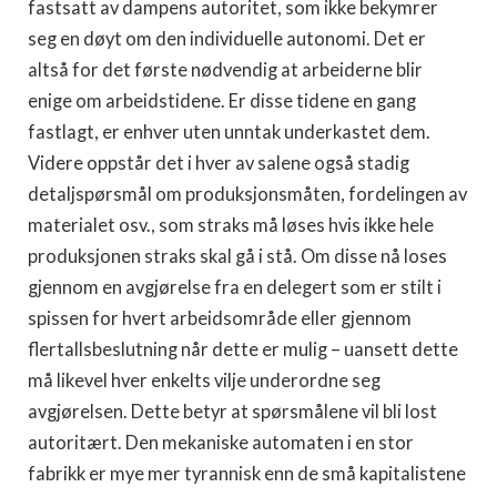
fastsatt av dampens autoritet, som ikke bekymrer
seg en døyt om den individuelle autonomi. Det er
altså for det første nødvendig at arbeiderne blir
enige om arbeidstidene. Er disse tidene en gang
fastlagt, er enhver uten unntak underkastet dem.
Videre oppstår det i hver av salene også stadig
detaljspørsmål om produksjonsmåten, fordelingen av
materialet osv., som straks må løses hvis ikke hele
produksjonen straks skal gå i stå. Om disse nå loses
gjennom en avgjørelse fra en delegert som er stilt i
spissen for hvert arbeidsområde eller gjennom
flertallsbeslutning når dette er mulig – uansett dette
må likevel hver enkelts vilje underordne seg
avgjørelsen. Dette betyr at spørsmålene vil bli lost
autoritært. Den mekaniske automaten i en stor
fabrikk er mye mer tyrannisk enn de små kapitalistene