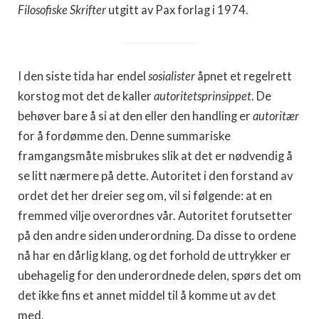
Filosofiske Skrifter
utgitt av Pax forlag i 1974.
I den siste tida har endel
sosialister
åpnet et regelrett
korstog mot det de kaller
autoritetsprinsippet
. De
behøver bare å si at den eller den handling er
autoritær
for å fordømme den. Denne summariske
framgangsmåte misbrukes slik at det er nødvendig å
se litt nærmere på dette. Autoritet i den forstand av
ordet det her dreier seg om, vil si følgende: at en
fremmed vilje overordnes vår. Autoritet forutsetter
på den andre siden underordning. Da disse to ordene
nå har en dårlig klang, og det forhold de uttrykker er
ubehagelig for den underordnede delen, spørs det om
det ikke fins et annet middel til å komme ut av det
med.