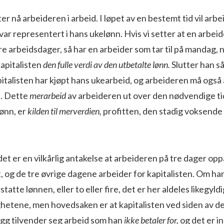
er nå arbeideren i arbeid. I løpet av en be­stemt tid vil arb
ar represen­tert i hans ukelønn. Hvis vi setter at en arbei
e arbeidsdager, så har en arbeider som tar til på mandag,
kapitalisten
den fulle verdi av den utbetalte lønn.
Slutter han så
pitalisten har kjøpt hans ukearbeid, og arbeideren må også
e. Dette
merarbeid
av arbeideren ut over den nødvendige tid
lønn, er
kilden til merverdien,
profitten, den stadig voksende
 det er en vilkårlig antakelse at arbeideren på tre dager op
t, og de tre øvrige dagene arbeider for kapitalisten. Om ha
statte lønnen, eller to eller fire, det er her aldeles likegyld
etene, men hoved­saken er at kapitalisten ved siden av d
llegg tilvender seg arbeid som han
ikke betaler for,
og det er in