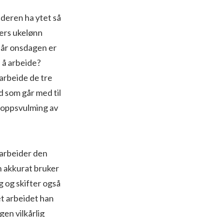
eideren ha ytet så
ders ukelønn
 når onsdagen er
 å arbeide?
 arbeide de tre
 som går med til
 oppsvulming av
parbeider den
n akkurat bruker
ig og skifter også
et arbeidet han
gen vilkårlig