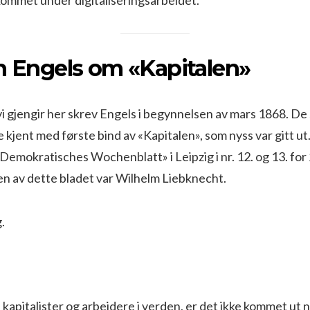
h Engels om «Kapitalen»
vi gjengir her skrev Engels i begynnelsen av mars 1868. De 
 kjent med første bind av «Kapitalen», som nyss var gitt ut.
 «Demokratisches Wochenblatt» i Leipzig i nr. 12. og 13. for
n av dette bladet var Wilhelm Liebknecht.
.
s kapitalister og arbeidere i verden, er det ikke kommet ut