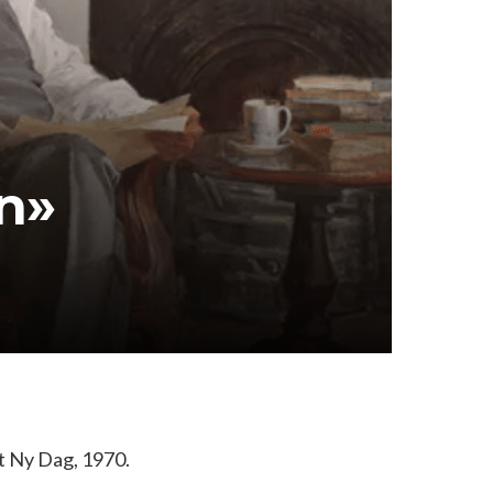
n»
t Ny Dag, 1970.