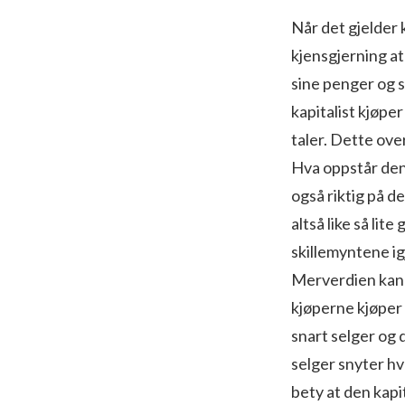
Når det gjelder 
kjensgjerning at 
sine penger og s
kapitalist kjøper
taler. Dette ove
Hva oppstår den
også riktig på d
altså like så li
skillemyntene igj
Merverdien kan h
kjøperne kjøper 
snart selger og d
selger snyter hv
bety at den kapi