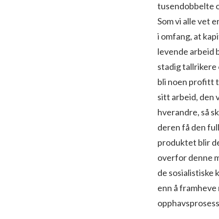
tusendobbelte og
Som vi alle vet 
i omfang, at kap
levende arbeid b
stadig tallrike
bli noen profitt 
sitt arbeid, den
hverandre, så sk
deren få den fu
produktet blir d
overfor denne mo
de sosialistiske 
enn å fram­heve 
opphavsprosess h