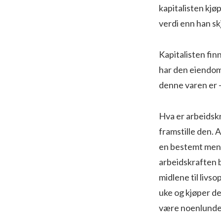
kapitalisten kjø
verdi enn han sk
Kapitalisten fi
har den eiendo
denne varen er
Hva er arbeidskr
framstille den. 
en bestemt mengd
arbeidskraften b
midlene til livs
uke og kjøper d
være noenlunde 