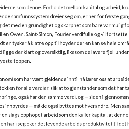
rbeiderne som denne. Forholdet mellom kapital og arbeid, 
ende samfunnssystem dreier seg om, er her for første gan
g det med en grundighet og skarphet som bare var mulig fo
il en Owen, Saint-Simon, Fourier verdifulle og vil fortsett
dt en tysker å klatre opp til høyder der en kan se hele om
ligge der klart og oversiktlig, likesom de lavere fjell unde
øyeste toppen.
nomi som har vært gjeldende inntil nå lærer oss at arbeidet 
okken for alle verdier, slik at to gjenstander som det har 
mbringe, også har den samme verdi, og — siden i gjennom­sni
tes innbyrdes — må de også byttes mot hverandre. Men sam
r en slags opphopet arbeid som den kaller kapital, at denne
den har i seg oker det levende arbeids produkti­vitet til det