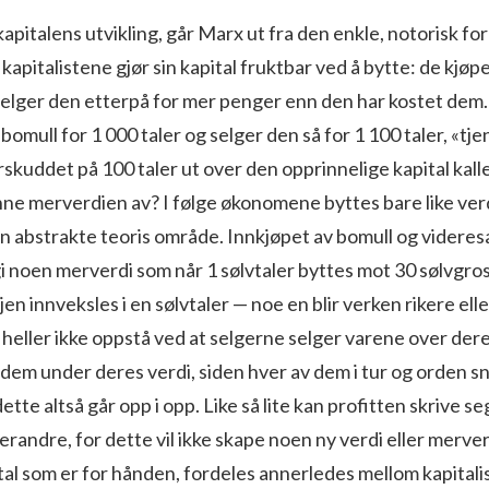
kapitalens utvikling, går Marx ut fra den enkle, notorisk f
kapitalistene gjør sin kapital fruktbar ved å bytte: de kjøp
elger den etterpå for mer penger enn den har kostet dem. 
 bomull for 1 000 taler og selger den så for 1 100 taler, «tj
rskuddet på 100 taler ut over den opprinnelige kapital kal
ne merverdien av? I følge økonomene byttes bare like verd
en abstrakte teoris område. Innkjøpet av bomull og videres
te gi noen merverdi som når 1 sølvtaler byttes mot 30 sølvgr
en innveksles i en sølvtaler — noe en blir verken rikere elle
eller ikke oppstå ved at selgerne selger varene over deres
dem under deres verdi, siden hver av dem i tur og orden sn
ette altså går opp i opp. Like så lite kan profitten skrive se
erandre, for dette vil ikke skape noen ny verdi eller merve
tal som er for hånden, fordeles annerledes mellom kapitalis