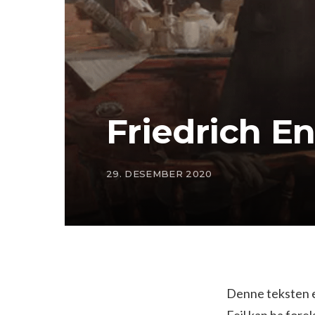
Friedrich E
29. DESEMBER 2020
Denne teksten e
Feil kan ha fore