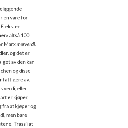
oreliggende
er en vare for
F. eks. en
ener» altså 100
ler Marx
merverdi.
ier, og det er
alget av den kan
oschen og disse
r fattigere av.
 verdi, eller
art er kjøper,
g fra at kjøper og
rdi, men bare
tene. Trass i at