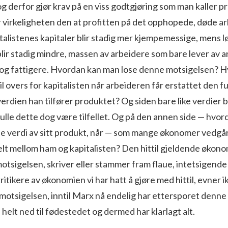
 derfor gjør krav på en viss godtgjøring som man kaller prof
er virkeligheten den at profitten på det opphopede, døde ar
italistenes kapitaler blir stadig mer kjempemessige, mens l
lir stadig mindre, massen av arbeidere som bare lever av ar
re og fattigere. Hvordan kan man lose denne motsigelsen? 
til overs for kapitalisten når arbeideren får erstattet den f
 verdien han tilfører produktet? Og siden bare like verdier 
ulle dette dog være tilfellet. Og på den annen side — hvor
lle verdi av sitt produkt, når — som mange økonomer vedgå
elt mellom ham og kapitalisten? Den hittil gjeldende økonom
tsigelsen, skriver eller stammer fram flaue, intet­sigende
kritikere av økonomien vi har hatt å gjøre med hittil, evner 
motsigelsen, inntil Marx nå endelig har ettersporet denne 
elt ned til fødestedet og dermed har klarlagt alt.