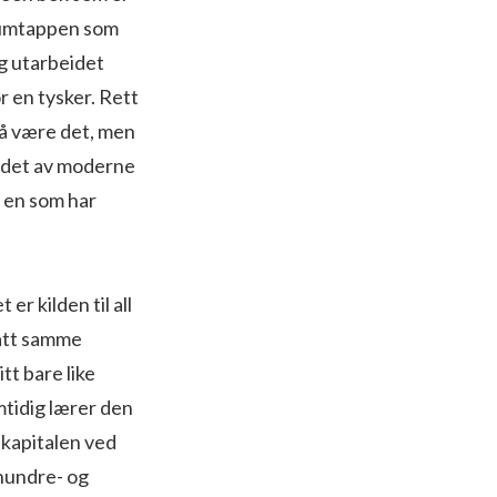
krumtappen som
g utarbeidet
r en tysker. Rett
e å være det, men
rådet av moderne
r en som har
er kilden til all
tatt samme
tt bare like
tidig lærer den
 kapitalen ved
 hundre- og