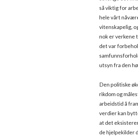
så viktig for a
hele vårt nåvær
vitenskapelig, o
nok er verkene t
det var forbehol
samfunnsforhold 
utsyn fra den h
Den politiske øko
rikdom og målest
arbeidstid å fra
verdier kan byt
at det eksistere
de hjelpekilder 