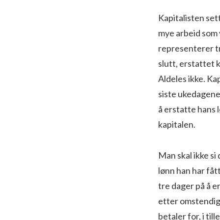
Kapitalisten sett
mye arbeid som v
representerer tr
slutt, erstattet 
Aldeles ikke. Ka
siste ukedagen
å erstatte hans 
kapitalen.
Man skal ikke si
lønn han har fåt
tre dager på å er
etter omstendigh
betaler for, i ti