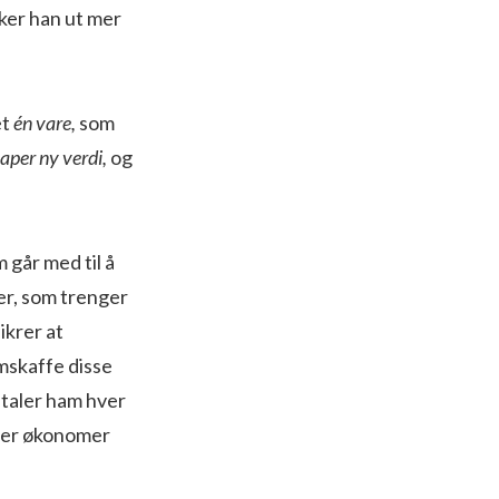
kker han ut mer
et
én vare,
som
kaper ny verdi,
og
 går med til å
der, som trenger
ikrer at
amskaffe disse
etaler ham hver
rrer økonomer