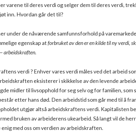
per varene til deres verdi og selger dem til deres verdi, tre
jøt inn. Hvordan går det til?
nner under de nåværende samfunnsforhold på varemarked
mmelige egenskap at
forbruket av den er en kilde til ny verdi, s
 —
arbeidskraften.
aftens verdi ? Enhver vares verdi måles ved det arbeid som
Arbeidskraften eksisterer i skikkelse av den levende arbei
e midler til livsopphold for seg selv og for familien, som s
estår etter hans død. Den arbeidstid som går med til å fr
oppholdet utgjør altså arbeidskraftens verdi. Kapitalisten b
ermed bruken av arbeiderens ukearbeid. Så langt vil de he
enig med oss om verdien av arbeidskraften.