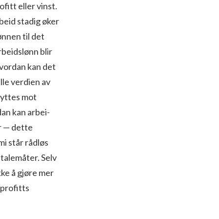
itt eller vinst.
beid stadig øker
ønnen til det
beidslønn blir
Hvordan kan det
ulle verdien av
byttes mot
dan kan arbei­
r — dette
i står rådløs
 talemåter. Selv
ikke å gjøre mer
profitts