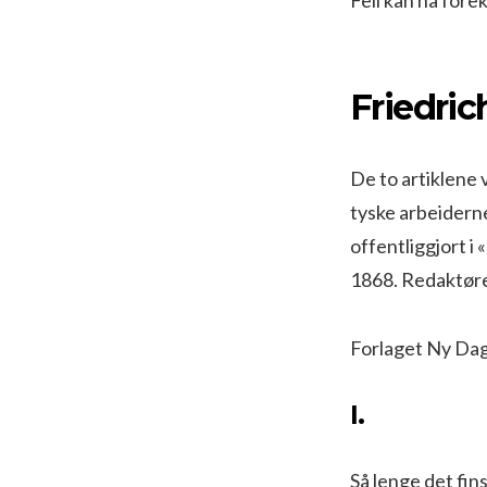
Friedric
De to artiklene 
tyske arbeiderne
offentliggjort i
1868. Redaktøre
Forlaget Ny Dag
I.
Så lenge det fin