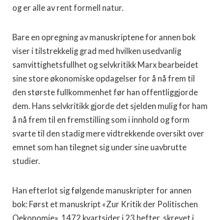
og er alle av rent formell natur.
Bare en opregning av manuskriptene for annen bok
viser i tilstrekkelig grad med hvilken usedvanlig
samvittighetsfullhet og selvkritikk Marx bearbeidet
sine store økonomiske opdagelser for å nå frem til
den største fullkommenhet før han offentliggjorde
dem. Hans selvkritikk gjorde det sjelden mu­lig for ham
å nå frem til en fremstilling som i innhold og form
svarte til den stadig mere vidtrekkende oversikt over
emnet som han tilegnet sig under sine uavbrutte
studier.
Han efterlot sig følgende manuskripter for annen
bok: Først et manuskript «Zur Kritik der Politischen
Oekonomie», 1472 kvartsider i 23 hefter, skrevet i