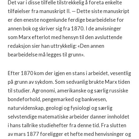
Det var i disse tilfelle tilstrekkelig å foreta enkelte
tilføielser fra manuskript II. — Dette siste manuskript
er den eneste nogenlunde ferdige bearbeidelse for
annen bok og skriver sig fra 1870. I de anvisninger
som Marx efterlot med hensyn til den avsluttende
redaksjon sier han uttrykkelig: «Den an­nen
bearbeidelse må legges til grunn».
Efter 1870 kom der igjen en stans i arbeidet, vesentlig
på grunn av sykdom. Som sedvanlig brukte Marx tiden
til stu­dier. Agronomi, amerikanske og særlig russiske
bondeforhold, pengemarked og bankvesen,
naturvidenskap, geologi og fysi­ologi og særlig
selvstendige matematiske arbeider danner inn­holdet
i hans tallrike studiehefter fra denne tid. Fra slutten
av mars 1877 foreligger et hefte med henvisninger og