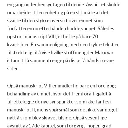
en gang under hensyntagen til denne. Avsnittet skulde
omarbeides til en enhet og på en slik måte at det
svarte til den større oversikt over emnet som
forfatteren nu efterhånden hadde vunnet. Således
opstod manuskript VIII, et hefte på bare 70
kvartsider. En sammenligning med den trykte tekst er
tilstrekkelig til å vise hvilke stoffmengder Marx var
istand til å sammentrenge på disse få håndskrevne
sider.
Også manuskript VIII er imidlertid bare en foreløbig
be­handling av emnet, hvor det fremforalt gjaldt å
tilrettelegge de nye synspunkter som ikke fantes i
manuskript II, mens spørsmål som det ikke var noget
nytt å si om blev skjøvet tilside. Også vesentlige
avsnitt av 17de kapitel, som forøvrig i nogen grad