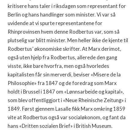
kritisere hans taler i riksdagen som representant for
Berlin og hans handlinger som minister. Vi var så
uvidende at vi spurte representantene for
Rhinprovinsen hvem denne Rodbertus var, som så
plutselig var blitt minister. Men heller ikke de kjente til
Rodbertus’ økonomiske skrifter. At Marx derimot,
også uten hjelp fra Rodbertus, allerede den gang
visste, ikke bare hvorfra, men også hvorledes
kapitalisten får sin merverdi, beviser «Misere de la
Philosophie» fra 1847 og de foredrag som Marx
holdt i Brussel i 1847 om «Lønnsarbeide og kapital»,
som blev offentliggjort i «Neue Rheinische Zeitung» i
1849. Først gjennem Lasalle fikk Marx omkring 1859
vite at Rodbertus også var socialøkonom, og fant da
hans «Dritten sozialen Brief» i British Museum.