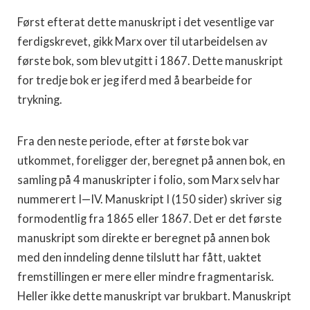
Først efterat dette manuskript i det vesentlige var
ferdigskre­vet, gikk Marx over til utarbeidelsen av
første bok, som blev utgitt i 1867. Dette manuskript
for tredje bok er jeg iferd med å bearbeide for
trykning.
Fra den neste periode, efter at første bok var
utkommet, foreligger der, beregnet på annen bok, en
samling på 4 ma­nuskripter i folio, som Marx selv har
nummerert I—IV. Ma­nuskript I (150 sider) skriver sig
formodentlig fra 1865 eller 1867. Det er det første
manuskript som direkte er beregnet på annen bok
med den inndeling denne tilslutt har fått, uak­tet
fremstillingen er mere eller mindre fragmentarisk.
Heller ikke dette manuskript var brukbart. Manuskript