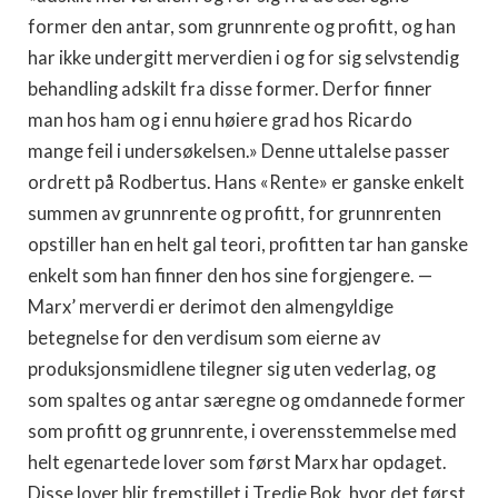
former den antar, som grunnrente og profitt, og han
har ikke undergitt merverdien i og for sig selvstendig
behandling adskilt fra disse former. Derfor finner
man hos ham og i ennu høiere grad hos Ricardo
mange feil i undersøkelsen.» Denne uttalelse pas­ser
ordrett på Rodbertus. Hans «Rente» er ganske enkelt
summen av grunnrente og profitt, for grunnrenten
opstiller han en helt gal teori, profitten tar han ganske
enkelt som han finner den hos sine forgjengere. —
Marx’ merverdi er deri­mot den almengyldige
betegnelse for den verdisum som eierne av
produksjonsmidlene tilegner sig uten vederlag, og
som spaltes og antar særegne og omdannede former
som profitt og grunnrente, i overensstemmelse med
helt egenartede lover som først Marx har opdaget.
Disse lover blir fremstillet i Tredje Bok, hvor det først