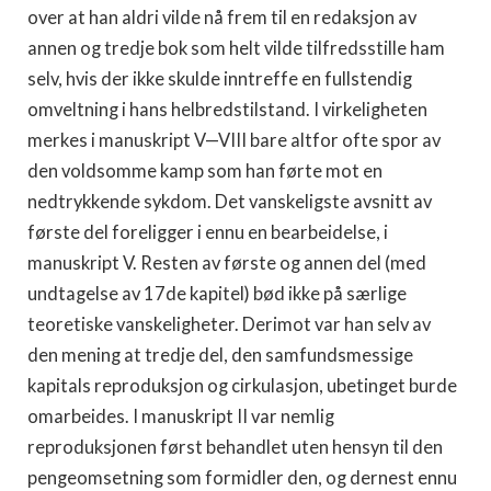
over at han aldri vilde nå frem til en redaksjon av
annen og tredje bok som helt vilde tilfredsstille ham
selv, hvis der ikke skulde inntreffe en fullstendig
omveltning i hans helbredstilstand. I virkeligheten
merkes i manuskript V—VIII bare altfor ofte spor av
den voldsomme kamp som han førte mot en
nedtrykkende sykdom. Det vanskeligste avsnitt av
første del forelig­ger i ennu en bearbeidelse, i
manuskript V. Resten av første og annen del (med
undtagelse av 17de kapitel) bød ikke på særlige
teoretiske vanskeligheter. Derimot var han selv av
den mening at tredje del, den samfundsmessige
kapitals re­produksjon og cirkulasjon, ubetinget burde
omarbeides. I manuskript II var nemlig
reproduksjonen først behandlet uten hensyn til den
pengeomsetning som formidler den, og der­nest ennu