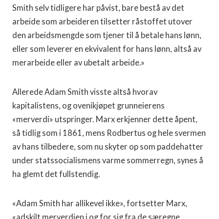
Smith selv tidligere har påvist, bare bestå av det
arbeide som arbeideren tilsetter råstoffet utover
den arbeidsmengde som tjener til å betale hans lønn,
eller som leverer en ekvivalent for hans lønn, altså av
merarbeide eller av ubetalt arbeide.»
Allerede Adam Smith visste altså hvorav
kapitalistens, og ovenikjøpet grunneierens
«merverdi» utspringer. Marx er­kjenner dette åpent,
så tidlig som i 1861, mens Rodbertus og hele svermen
av hans tilbedere, som nu skyter op som padde­hatter
under statssocialismens varme sommerregn, synes å
ha glemt det fullstendig.
«Adam Smith har allikevel ikke», fortsetter Marx,
«adskilt merverdien i og for sig fra de særegne