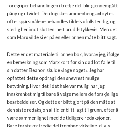
foregriper behandlingen i tredje del, blir gjennemgått
påny og utvidet. Den logiske sammenheng avbrytes
ofte, spørsmålene behandles tildels ufullstendig, og
særlig henimot slutten, helt bruddstykkevis. Men det
som Marx vilde si er på en eller annen måte blitt sagt.
Dette er det materiale til annen bok, hvorav jeg, ifølge
en bemerkning som Marx kort før sin død lot falle til
sin datter Eleanor, skulde «lage noget». Jeg har
opfattet dette opdrag i den snevrest mulige
betydning. Hvor det i det hele var mulig, har jeg
innskrenket mig til bare å velge mellem de for­skjellige
bearbeidelser. Og dette er blitt gjort på den måte at
den siste redaksjon alltid er blitt lagt til grunn, efter å
være sammenlignet med de tidligere redaksjoner.
Bare første og tredje del frembød virkelige, d. v. s.