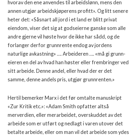
hvorav den ene anvendes til arbeidslønn, mens den
annen utgjør arbeidskjøperens profitt». Og litt senere
heter det: «Såsnart all jord i et land er blitt privat
eiendom, viser det sig at gods­eierne ganske som alle
andre gjerne vil høste hvor de ikke har sådd, og de
forlanger derfor grunnrente endog av jordens
naturlige avkastning» …. Arbeideren …. «må gi grunn­
eieren en del av hvad han høster eller frembringer ved
sitt arbeide. Denne andel, eller hvad der er det
samme, denne andels pris, utgjør grunnrenten.»
Hertil bemerker Marx i det før omtalte manuskript
«Zur Kritik etc.»: «Adam Smith opfatter altså
merverdien, eller merarbeidet, overskuddet av det
arbeide som er utført og ned­lagt i varen utover det
betalte arbeide, eller om man vil det arbeide som ydes