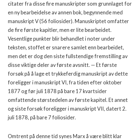
citater fra disse fire manuskripter som grunnlaget for
en ny bear­beidelse av annen bok, begynnende med
manuskript V (56 foliosider). Manuskriptet omfatter
de fire første kapitler, men er lite bearbeidet.
Vesentlige punkter blir behandlet i noter under
teksten, stoffet er snarere samlet enn bearbeidet,
men det er dog den siste fullstendige fremstilling av
disse viktige deler av første avsnitt. — Et første
forsøk på å lage et trykkeferdig manuskript av dette
foreligger i manuskript VI, fra tiden efter oktober
1877 og før juli 1878 på bare 17 kvartsider
omfattende størstedelen av første kapitel. Et annet
og siste forsøk foreligger i manuskript VII, datert 2.
juli 1878, på bare 7 foliosider.
Omtrent på denne tid synes Marx å være blitt klar