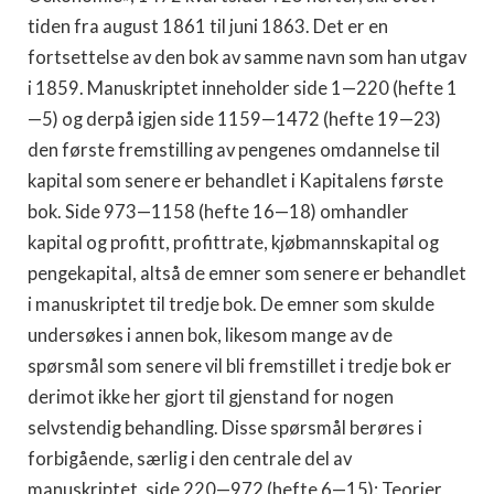
tiden fra august 1861 til juni 1863. Det er en
fortsettelse av den bok av samme navn som han utgav
i 1859. Manuskriptet inneholder side 1—220 (hefte 1
—5) og derpå igjen side 1159—1472 (hefte 19—23)
den første fremstilling av pengenes omdannelse til
kapital som senere er behandlet i Kapitalens første
bok. Side 973—1158 (hefte 16—18) omhandler
kapital og profitt, pro­fittrate, kjøbmannskapital og
pengekapital, altså de emner som senere er behandlet
i manuskriptet til tredje bok. De emner som skulde
undersøkes i annen bok, likesom mange av de
spørsmål som senere vil bli fremstillet i tredje bok er
derimot ikke her gjort til gjenstand for nogen
selvstendig behandling. Disse spørsmål berøres i
forbigående, særlig i den centrale del av
manuskriptet, side 220—972 (hefte 6—15): Teorier