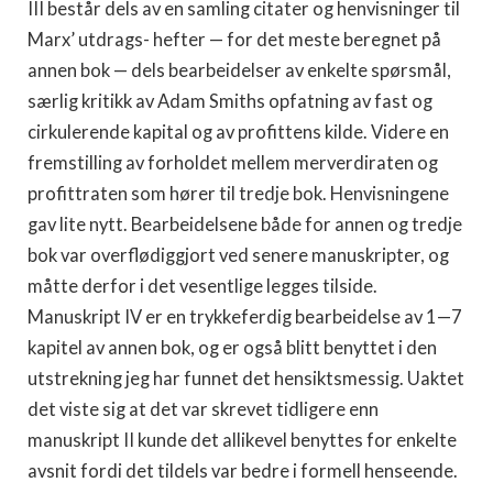
III består dels av en samling citater og henvisninger til
Marx’ utdrags- hefter — for det meste beregnet på
annen bok — dels be­arbeidelser av enkelte spørsmål,
særlig kritikk av Adam Smiths opfatning av fast og
cirkulerende kapital og av pro­fittens kilde. Videre en
fremstilling av forholdet mellem mer­verdiraten og
profittraten som hører til tredje bok. Henvisningene
gav lite nytt. Bearbeidelsene både for annen og tredje
bok var overflødiggjort ved senere manuskripter, og
måtte derfor i det vesentlige legges tilside.
Manuskript IV er en trykkeferdig bearbeidelse av 1—7
kapitel av annen bok, og er også blitt benyttet i den
utstrekning jeg har funnet det hensiktsmessig. Uaktet
det viste sig at det var skrevet tid­ligere enn
manuskript II kunde det allikevel benyttes for en­kelte
avsnit fordi det tildels var bedre i formell henseende.