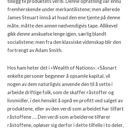
tillegg til produktets verdi. Denne opfatning var ennu
frem­herskende under merkantilistene; men allerede
James Steuart innså at hvad den ene tjente på denne
måte, måtte den annen nødvendigvis tape. Allikevel
gikk denne anskuelse lenge igjen, særlig blandt
socialistene; men fra den klassiske videnskap blir den
fortrengt av Adam Smith.
Hos ham heter det i «Wealth of Nations»: «Såsnart
en­kelte personer begynner å opsamle kapital, vil
nogen av dem naturligvis anvende den til å sette i
arbeide driftige folk, som de skaffer råstoffer og
livsmidler, i den hensikt å opnå en profitt ved salget av
produktene, eller av den verdi som arbei­det har tilført
råstoffene …. Den verdi som arbeiderne til­fører
råstoffene, opløser sig derfor i dette tilfelle i to deler,