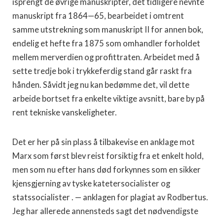
isprengt de øvrige ma­nuskripter, det tidligere nevnte
manuskript fra 1864—65, be­arbeidet i omtrent
samme utstrekning som manuskript II for annen bok,
endelig et hefte fra 1875 som omhandler forholdet
mellem merverdien og profittraten. Arbeidet med å
sette tredje bok i trykkeferdig stand går raskt fra
hånden. Såvidt jeg nu kan bedømme det, vil dette
arbeide bortset fra enkelte viktige avsnitt, bare by på
rent tekniske vanskeligheter.
Det er her på sin plass å tilbakevise en anklage mot
Marx som først blev reist forsiktig fra et enkelt hold,
men som nu efter hans død forkynnes som en sikker
kjensgjerning av tyske katetersocialister og
statssocialister . — anklagen for plagiat av Rodbertus.
Jeg har allerede annensteds sagt det nødvendigste