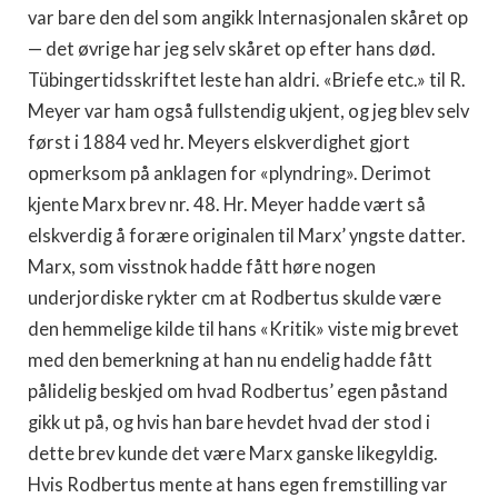
var bare den del som angikk Internasjonalen skåret op
— det øvrige har jeg selv skåret op efter hans død.
Tübingertidsskriftet leste han aldri. «Briefe etc.» til R.
Meyer var ham også full­stendig ukjent, og jeg blev selv
først i 1884 ved hr. Meyers elskverdighet gjort
opmerksom på anklagen for «plyndring». Derimot
kjente Marx brev nr. 48. Hr. Meyer hadde vært så
elskverdig å forære originalen til Marx’ yngste datter.
Marx, som visstnok hadde fått høre nogen
underjordiske rykter cm at Rodbertus skulde være
den hemmelige kilde til hans «Kri­tik» viste mig brevet
med den bemerkning at han nu endelig hadde fått
pålidelig beskjed om hvad Rodbertus’ egen påstand
gikk ut på, og hvis han bare hevdet hvad der stod i
dette brev kunde det være Marx ganske likegyldig.
Hvis Rodbertus mente at hans egen fremstilling var