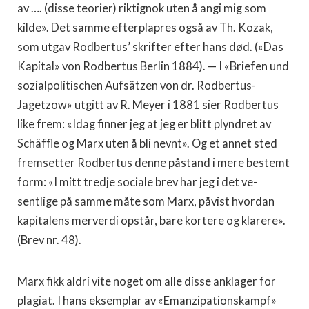
av …. (disse teorier) riktignok uten å angi mig som
kilde». Det samme efterplapres også av Th. Kozak,
som utgav Rodbertus’ skrifter efter hans død. («Das
Kapital» von Rodbertus Berlin 1884). — I «Briefen und
sozialpolitischen Aufsätzen von dr. Rodbertus-
Jagetzow» utgitt av R. Meyer i 1881 sier Rodbertus
like frem: «Idag finner jeg at jeg er blitt plyndret av
Schäffle og Marx uten å bli nevnt». Og et annet sted
fremsetter Rodbertus denne påstand i mere bestemt
form: «I mitt tredje sociale brev har jeg i det ve­
sentlige på samme måte som Marx, påvist hvordan
kapitalens merverdi opstår, bare kortere og klarere».
(Brev nr. 48).
Marx fikk aldri vite noget om alle disse anklager for
pla­giat. I hans eksemplar av «Emanzipationskampf»