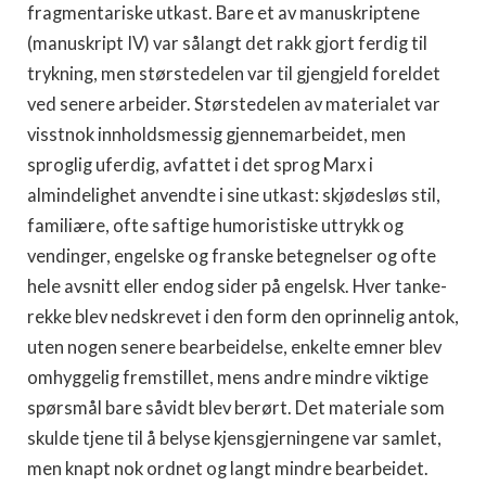
fragmentariske utkast. Bare et av manuskriptene
(manuskript IV) var sålangt det rakk gjort ferdig til
trykning, men størstedelen var til gjen­gjeld foreldet
ved senere arbeider. Størstedelen av materialet var
visstnok innholdsmessig gjennemarbeidet, men
sproglig uferdig, avfattet i det sprog Marx i
almindelighet anvendte i sine utkast: skjødesløs stil,
familiære, ofte saftige humoristi­ske uttrykk og
vendinger, engelske og franske betegnelser og ofte
hele avsnitt eller endog sider på engelsk. Hver tanke­
rekke blev nedskrevet i den form den oprinnelig antok,
uten nogen senere bearbeidelse, enkelte emner blev
omhyggelig fremstillet, mens andre mindre viktige
spørsmål bare såvidt blev berørt. Det materiale som
skulde tjene til å belyse kjensgjerningene var samlet,
men knapt nok ordnet og langt mindre bearbeidet.