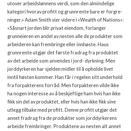
utover arbeidslønnens verdi, som den almindelige
kategori hvorav profitt og grunnrente bare er forgre­
ninger.» Adam Smith sier videre i «Wealth of Nations»:
«Såsnart jorden blir privat eiendom, forlanger
grunneieren en andel av nesten alle de produkter som
arbeideren kan frem­bringe eller innhøste. Haus
grunnrente utgjør det første fradrag fra produktet
av det arbeide som anvendes i jord- dyrkning. Men
jorddyrkeren har sjelden midler til å opholde livet
inntil høsten kommer. Han får i regelen sitt underhold
fra forpakterens forråd. Men forpakteren vilde ikke
ha nogen interesse av å beskjeftige ham hvis han ikke
fikk sin del av produktet, eller hvis han ikke fikk sine
utlegg tilbake med profitt. Denne profitt utgjør det
annet fradrag fra de produkter som jorddyrkerens
arbeide frembringer. Produk­tene av nesten alt annet