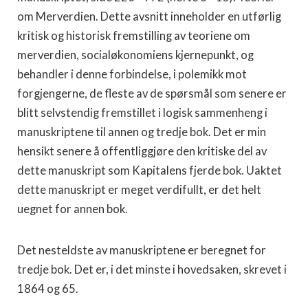
om Merverdien. Dette avsnitt inneholder en utførlig
kritisk og historisk fremstilling av teoriene om
merverdien, socialøkonomiens kjernepunkt, og
behandler i denne forbindelse, i po­lemikk mot
forgjengerne, de fleste av de spørsmål som senere er
blitt selvstendig fremstillet i logisk sammenheng i
manu­skriptene til annen og tredje bok. Det er min
hensikt senere å offentliggjøre den kritiske del av
dette manuskript som Ka­pitalens fjerde bok. Uaktet
dette manuskript er meget verdi­fullt, er det helt
uegnet for annen bok.
Det nesteldste av manuskriptene er beregnet for
tredje bok. Det er, i det minste i hovedsaken, skrevet i
1864 og 65.