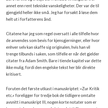
annet enn rent tekniske vanskeligheter. Der var de til
gjengjeld heller ikke små. Jeg har forsøkt å løse dem
helt ut i forfatterens ånd.
Citatene har jeg som regel oversatt i alle tilfelle hvor
de anvendes som bevis for kjensgjerninger, eller hvor
enhver selv kan skaffe sig originalen, hvis han vil
trenge tilbunds i saken, som tilfelle er når det gjelder
citater fra Adam Smith. Bare i tiende kapitel var dette
ikke mulig, fordi den engelske tekst her blir direkte
kritisert.
Foruten det første utkast i manuskriptet: «Zur Kritik
etc.» foreligger for tredje bok de tidligere omtalte
avsnitt i manu­skript III, nogen korte notater som er