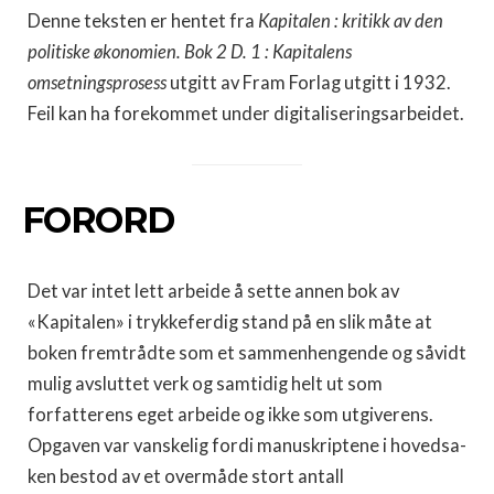
Denne teksten er hentet fra
Kapitalen : kritikk av den
politiske økonomien. Bok 2 D. 1 : Kapitalens
omsetningsprosess
utgitt av Fram Forlag utgitt i 1932.
Feil kan ha forekommet under digitaliseringsarbeidet.
FORORD
Det var intet lett arbeide å sette annen bok av
«Kapita­len» i trykkeferdig stand på en slik måte at
boken fremtrådte som et sammenhengende og såvidt
mulig avsluttet verk og sam­tidig helt ut som
forfatterens eget arbeide og ikke som utgive­rens.
Opgaven var vanskelig fordi manuskriptene i hovedsa­
ken bestod av et overmåde stort antall