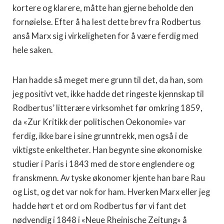
kortere og klarere, måtte han gjerne beholde den
fornøielse. Efter å ha lest dette brev fra Rodbertus
anså Marx sig i virkeligheten for å være ferdig med
hele saken.
Han hadde så meget mere grunn til det, da han, som
jeg positivt vet, ikke hadde det ringeste kjennskap til
Rodbertus’ litterære virksomhet før omkring 1859,
da «Zur Kritikk der politischen Oekonomie» var
ferdig, ikke bare i sine grunntrekk, men også i de
viktigste enkeltheter. Han begynte sine økono­miske
studier i Paris i 1843 med de store englendere og
fransk­menn. Av tyske økonomer kjente han bare Rau
og List, og det var nok for ham. Hverken Marx eller jeg
hadde hørt et ord om Rodbertus før vi fant det
nødvendig i 1848 i «Neue Rheinische Zeitung» å