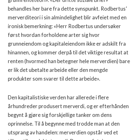
grunnrenteteori». «Der dritte soziale Brief»
behandles her bare fra dette synspunkt. Rodbertus’
merverditeori i sin almindelighet blir avfeiet med en
ironisk bemerkning: «Herr Rodbertus undersøker
først hvordan for­holdene arter sig hvor
grunneiendom og kapitaleiendom ikke er adskilt fra
hinannen, og kommer derpå til det viktige re­sultat at
renten (hvormed han betegner hele merverdien) bare
er lik det ubetalte arbeide eller den mengde
produkter som svarer til dette arbeide».
Den kapitalistiske verden har allerede i flere
århundreder produsert merverdi, og er efterhånden
begynt å gjøre sig for­skjellige tanker om dens
oprinnelse. Til å begynne med trodde man at den
utsprang av handelen: merverdien opstår ved et