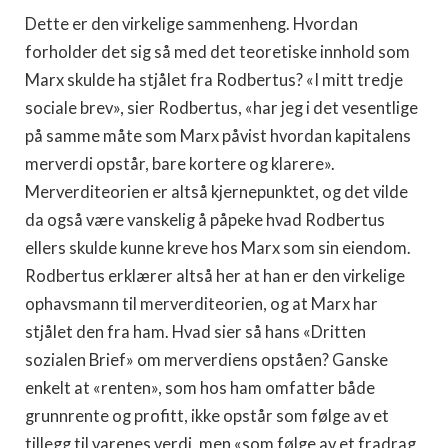
Dette er den virkelige sammenheng. Hvordan
forholder det sig så med det teoretiske innhold som
Marx skulde ha stjålet fra Rodbertus? «I mitt tredje
sociale brev», sier Rod­bertus, «har jeg i det vesentlige
på samme måte som Marx på­vist hvordan kapitalens
merverdi opstår, bare kortere og kla­rere».
Merverditeorien er altså kjernepunktet, og det vilde
da også være vanskelig å påpeke hvad Rodbertus
ellers skulde kunne kreve hos Marx som sin eiendom.
Rodbertus erklærer altså her at han er den virkelige
ophavsmann til merverditeorien, og at Marx har
stjålet den fra ham. Hvad sier så hans «Dritten
sozialen Brief» om merverdiens opståen? Ganske
enkelt at «renten», som hos ham omfatter både
grunnrente og profitt, ikke opstår som følge av et
tillegg til varenes verdi, men «som følge av et fradrag