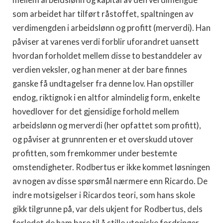
mellem arbeidslønn og kapital av den verdimengde
som arbeidet har tilført råstoffet, spaltningen av
verdimengden i arbeidslønn og profitt (merverdi). Han
påviser at varenes verdi forblir uforan­dret uansett
hvordan forholdet mellem disse to bestanddeler av
verdien veksler, og han mener at der bare finnes
ganske få undtagelser fra denne lov. Han opstiller
endog, riktignok i en altfor almindelig form, enkelte
hovedlover for det gjen­sidige forhold mellem
arbeidslønn og merverdi (her opfattet som profitt),
og påviser at grunnrenten er et overskudd utover
profitten, som fremkommer under bestemte
omstendigheter. Rodbertus er ikke kommet løsningen
av nogen av disse spørs­mål nærmere enn Ricardo. De
indre motsigelser i Ricardos teori, som hans skole
gikk tilgrunne på, var dels ukjent for Rodbertus, dels