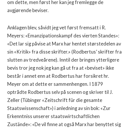
om dette, men først her kan jeg fremlegge de
avgjørende beviser.
Anklagen blev, såvidt jeg vet først fremsatt i R.
Meyers: «Emanzipationskampf des vierten Standes»:
«Det lar sig på­vise at Marx har hentet størstedelen av
sin «Kritik» fra disse skrifter.» (Rodbertus’ skrifter fra
slutten av tredveårene). Inntil der bringes ytterligere
bevis tror jeg nok jeg kan gå ut fra at «beviset» ikke
består i annet enn at Rodbertus har forsikret hr.
Meyer om at dette er sammenhengen. I 1879
optrådte Rodbertus selv på scenen og skriver til J.
Zeller (Tübinger «Zeitschrift für die gesamte
Staatswissenschaft») i anledning av sin bok: «Zur
Erkenntniss unserer staatswirtschaftlichen
Zustände»: «De vil finne at også Marx har be­nyttet sig