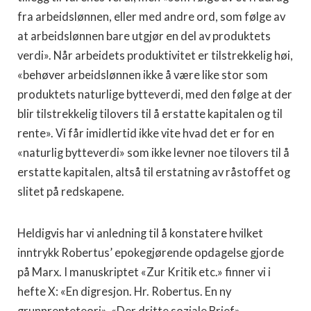
fra arbeidslønnen, eller med andre ord, som følge av
at arbeidslønnen bare utgjør en del av produktets
verdi». Når arbeidets produktivitet er tilstrek­kelig høi,
«behøver arbeidslønnen ikke å være like stor som
produktets naturlige bytteverdi, med den følge at der
blir til­strekkelig tilovers til å erstatte kapitalen og til
rente». Vi får imidlertid ikke vite hvad det er for en
«naturlig bytte­verdi» som ikke levner noe tilovers til å
erstatte kapitalen, altså til erstatning av råstoffet og
slitet på redskapene.
Heldigvis har vi anledning til å konstatere hvilket
inntrykk Robertus’ epokegjørende opdagelse gjorde
på Marx. I manu­skriptet «Zur Kritik etc.» finner vi i
hefte X: «En digresjon. Hr. Robertus. En ny