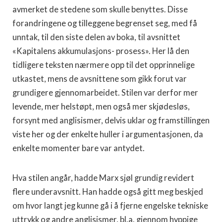
avmerket de stedene som skulle benyttes. Disse
forandringene og tilleggene begrenset seg, med få
unntak, til den siste delen av boka, til avsnittet
«Kapitalens akkumulasjons- prosess». Her lå den
tidligere teksten nærmere opp til det opprinnelige
utkastet, mens de avsnittene som gikk forut var
grundigere gjennomarbeidet. Stilen var derfor mer
levende, mer helstøpt, men også mer skjødesløs,
forsynt med anglisismer, delvis uklar og framstillingen
viste her og der enkelte huller i argumentasjonen, da
enkelte momenter bare var antydet.
Hva stilen angår, hadde Marx sjøl grundig revidert
flere underavsnitt. Han hadde også gitt meg beskjed
om hvor langt jeg kunne gå i å fjerne engelske tekniske
uttrykk og andre anglisismer, bl.a. gjennom hyppige