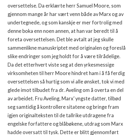
oversettelse. Da erklærte herr Samuel Moore, som
gjennom mange år har vært venn både av Marx og av
under­tegnede, og som kanskje er mer fortrolig med
denne boka enn noen annen, at han var beredt til å
foreta oversettelsen. Det ble avtalt at jeg skulle
sammenlikne manuskriptet med originalen og foreslå
slike endringer som jeg holdt for å være tilrådelige.
Da det etterhvert viste seg at den yrkesmessige
virksomheten til herr Moore hindret ham i å få ferdig
oversettelsen så hurtig som vi alle ønsket, tok vi med
glede imot tilbudet fra dr. Aveling om å over­ta en del
av arbeidet. Fru Aveling, Marx’ yngste datter, tilbød
seg samtidig å kontrollere sitatene og bringe fram
igjen original­teksten til de tallrike utdragene fra
engelske forfattere og blåbøkene, utdrag som Marx
hadde oversatt til tysk. Dette er blitt gjennomført