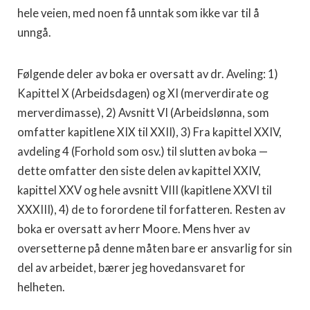
hele veien, med noen få unntak som ikke var til å
unngå.
Følgende deler av boka er oversatt av dr. Aveling: 1)
Kapit­tel X (Arbeidsdagen) og XI (merverdirate og
merverdimasse), 2) Avsnitt VI (Arbeidslønna, som
omfatter kapitlene XIX til XXII), 3) Fra kapittel XXIV,
avdeling 4 (Forhold som osv.) til slutten av boka —
dette omfatter den siste delen av kapittel XXIV,
kapittel XXV og hele avsnitt VIII (kapitlene XXVI til
XXXIII), 4) de to forordene til forfatteren. Resten av
boka er oversatt av herr Moore. Mens hver av
oversetterne på denne måten bare er ansvarlig for sin
del av arbeidet, bærer jeg hoved­ansvaret for
helheten.