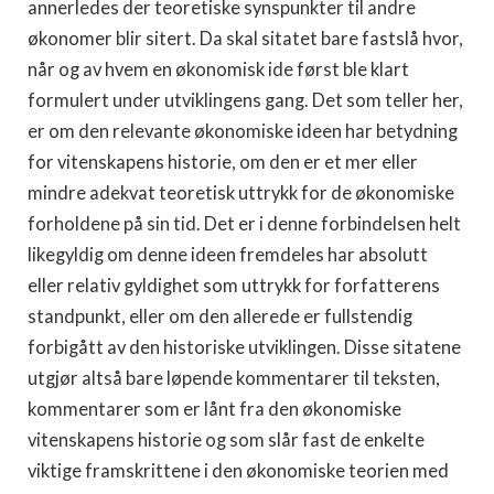
annerledes der teoretiske synspunkter til andre
økonomer blir sitert. Da skal si­tatet bare fastslå hvor,
når og av hvem en økonomisk ide først ble klart
formulert under utviklingens gang. Det som teller her,
er om den relevante økonomiske ideen har betydning
for viten­skapens historie, om den er et mer eller
mindre adekvat teoretisk uttrykk for de økonomiske
forholdene på sin tid. Det er i denne forbindelsen helt
likegyldig om denne ideen fremdeles har abso­lutt
eller relativ gyldighet som uttrykk for forfatterens
stand­punkt, eller om den allerede er fullstendig
forbigått av den histo­riske utviklingen. Disse sitatene
utgjør altså bare løpende kommentarer til teksten,
kommentarer som er lånt fra den øko­nomiske
vitenskapens historie og som slår fast de enkelte
viktige framskrittene i den økonomiske teorien med