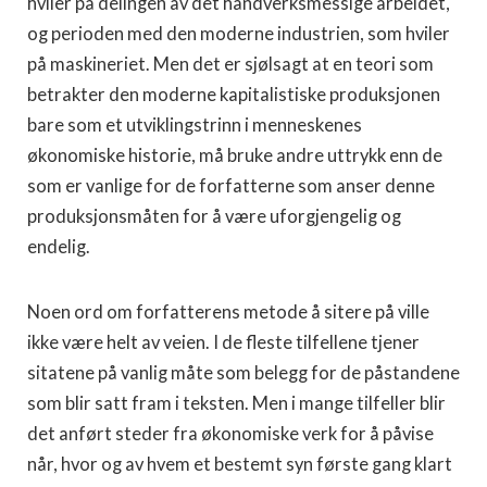
hviler på delingen av det håndverksmessige arbeidet,
og perioden med den moderne industrien, som hviler
på maski­neriet. Men det er sjølsagt at en teori som
betrakter den moderne kapitalistiske produksjonen
bare som et utviklingstrinn i men­neskenes
økonomiske historie, må bruke andre uttrykk enn de
som er vanlige for de forfatterne som anser denne
produksjons­måten for å være uforgjengelig og
endelig.
Noen ord om forfatterens metode å sitere på ville
ikke være helt av veien. I de fleste tilfellene tjener
sitatene på vanlig måte som belegg for de påstandene
som blir satt fram i teksten. Men i mange tilfeller blir
det anført steder fra økonomiske verk for å påvise
når, hvor og av hvem et bestemt syn første gang klart