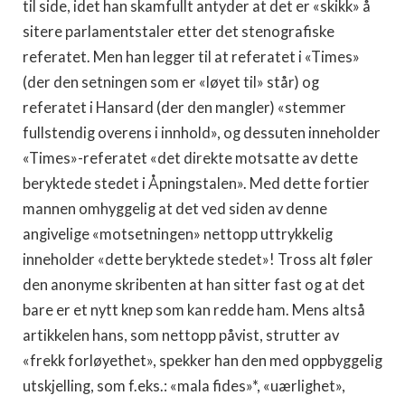
til side, idet han skamfullt antyder at det er «skikk» å
sitere parlamentstaler etter det stenografiske
referatet. Men han legger til at referatet i «Times»
(der den setningen som er «løyet til» står) og
referatet i Hansard (der den mangler) «stemmer
fullstendig overens i inn­hold», og dessuten inneholder
«Times»-referatet «det direkte motsatte av dette
beryktede stedet i Åpningstalen». Med dette fortier
mannen omhyggelig at det ved siden av denne
angivelige «motsetningen» nettopp uttrykkelig
inneholder «dette beryktede stedet»! Tross alt føler
den anonyme skribenten at han sitter fast og at det
bare er et nytt knep som kan redde ham. Mens altså
ar­tikkelen hans, som nettopp påvist, strutter av
«frekk forløyethet», spekker han den med oppbyggelig
utskjelling, som f.eks.: «mala fides»*, «uærlighet»,