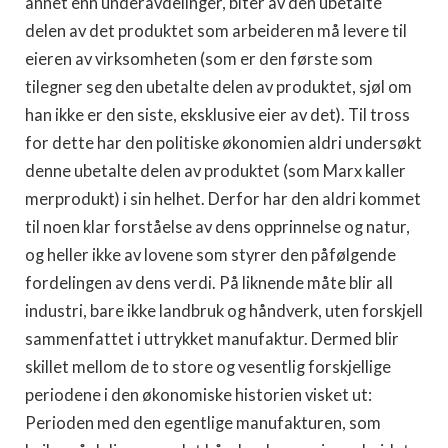
annet enn underavdelinger, biter av den ubetalte
delen av det produktet som arbeideren må levere til
eieren av virksom­heten (som er den første som
tilegner seg den ubetalte delen av produktet, sjøl om
han ikke er den siste, eksklusive eier av det). Til tross
for dette har den politiske økonomien aldri undersøkt
denne ubetalte delen av produktet (som Marx kaller
merprodukt) i sin helhet. Derfor har den aldri kommet
til noen klar forståelse av dens opprinnelse og natur,
og heller ikke av lovene som styrer den påfølgende
fordelingen av dens verdi. På liknende måte blir all
industri, bare ikke landbruk og håndverk, uten forskjell
sammenfattet i uttrykket manufaktur. Dermed blir
skillet mel­lom de to store og vesentlig forskjellige
periodene i den økonom­iske historien visket ut:
Perioden med den egentlige manufaktu­ren, som