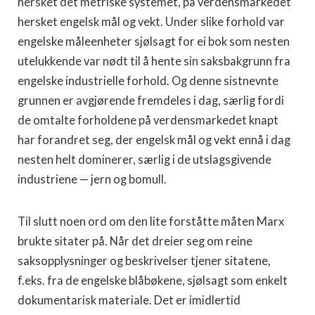
hersket det metriske systemet, på verdensmarkedet
hersket engelsk mål og vekt. Under slike forhold var
engelske måleenheter sjølsagt for ei bok som nesten
utelukkende var nødt til å hente sin saksbakgrunn fra
engelske industrielle forhold. Og denne sistnevnte
grunnen er avgjørende fremdeles i dag, særlig fordi
de omtalte forholdene på verdensmarkedet knapt
har forandret seg, der eng­elsk mål og vekt ennå i dag
nesten helt dominerer, særlig i de ut­slagsgivende
industriene — jern og bomull.
Til slutt noen ord om den lite forståtte måten Marx
brukte sita­ter på. Når det dreier seg om reine
saksopplysninger og beskrivel­ser tjener sitatene,
f.eks. fra de engelske blåbøkene, sjølsagt som enkelt
dokumentarisk materiale. Det er imidlertid