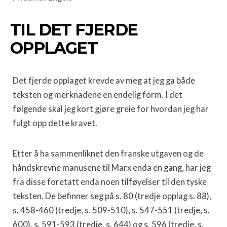
TIL DET FJERDE
OPPLAGET
Det fjerde opplaget krevde av meg at jeg ga både
teksten og merknadene en endelig form. I det
følgende skal jeg kort gjøre greie for hvordan jeg har
fulgt opp dette kravet.
Etter å ha sammenliknet den franske utgaven og de
hånd­skrevne manusene til Marx enda en gang, har jeg
fra disse foretatt enda noen tilføyelser til den tyske
teksten. De befinner seg på s. 80 (tredje opplag s. 88),
s. 458-460 (tredje, s. 509-510), s. 547-551 (tredje, s.
600), s. 591-593 (tredje, s. 644) og s. 596 (tredje, s.