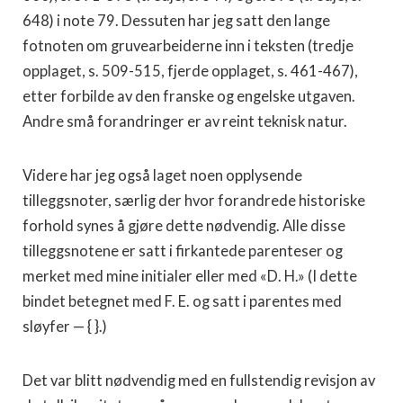
648) i note 79. Dessuten har jeg satt den lange
fotnoten om gruvearbei­derne inn i teksten (tredje
opplaget, s. 509-515, fjerde opplaget, s. 461-467),
etter forbilde av den franske og engelske utgaven.
Andre små forandringer er av reint teknisk natur.
Videre har jeg også laget noen opplysende
tilleggsnoter, særlig der hvor forandrede historiske
forhold synes å gjøre dette nød­vendig. Alle disse
tilleggsnotene er satt i firkantede parenteser og
merket med mine initialer eller med «D. H.» (I dette
bindet be­tegnet med F. E. og satt i parentes med
sløyfer — { }.)
Det var blitt nødvendig med en fullstendig revisjon av