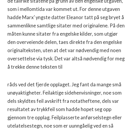
de tall­rike sitatene på grunn av den engelske utgaven,
som i mellomtida var kommet ut. For denne utgaven
hadde Marx’ yngste datter Eleanor tatt på seg bryet å
sammenlikne samtlige sitater med originalene. På den
måten kunne sitater fra engelske kilder, som utgjør
den overveiende delen, taes direkte fra den engelske
origi­nalteksten, uten at det var nødvendig med noen
oversettelse via tysk. Det var altså nødvendig for meg
å trekke denne teksten til
råds ved det fjerde opplaget. Jeg fant da mange små
unøyaktig­heter. Feilaktige sidehenvisninger, noe som
dels skyldtes feil av­skrift fra notatheftene, dels var
resultatet av trykkfeil som hadde hopet seg opp
gjennom tre opplag. Feilplasserte anførselstegn eller
utelatelsestegn, noe som er uunngåelig ved en så