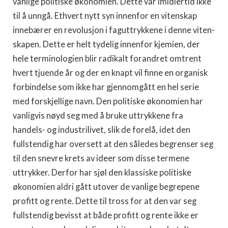
vanlige politiske økonomien. Dette var imidlertid ikke
til å unngå. Ethvert nytt syn innenfor en viten­skap
innebærer en revolusjon i faguttrykkene i denne viten­
skapen. Dette er helt tydelig innenfor kjemien, der
hele termino­logien blir radikalt forandret omtrent
hvert tjuende år og der en knapt vil finne en organisk
forbindelse som ikke har gjennomgått en hel serie
med forskjellige navn. Den politiske økonomien har
vanligvis nøyd seg med å bruke uttrykkene fra
handels- og industrilivet, slik de forelå, idet den
fullstendig har oversett at den således begrenser seg
til den snevre krets av ideer som disse terme­ne
uttrykker. Derfor har sjøl den klassiske politiske
økonomien aldri gått utover de vanlige begrepene
profitt og rente. Dette til tross for at den var seg
fullstendig bevisst at både profitt og rente ikke er