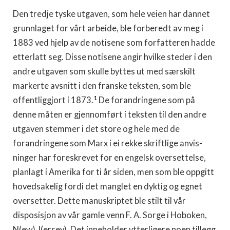
Den tredje tyske utgaven, som hele veien har dannet
grunn­laget for vårt arbeide, ble forberedt av meg i
1883 ved hjelp av de notisene som forfatteren hadde
etterlatt seg. Disse notisene angir hvilke steder i den
andre utgaven som skulle byttes ut med sær­skilt
markerte avsnitt i den franske teksten, som ble
1
offentlig­gjort i 1873.
De forandringene som på
denne måten er gjen­nomført i teksten til den andre
utgaven stemmer i det store og hele med de
forandringene som Marx i ei rekke skriftlige anvis­
ninger har foreskrevet for en engelsk oversettelse,
planlagt i Amerika for ti år siden, men som ble oppgitt
hovedsakelig fordi det manglet en dyktig og egnet
oversetter. Dette manuskriptet ble stilt til vår
disposisjon av vår gamle venn F. A. Sorge i Hoboken,
N(ew) J(ersey). Det inneholder ytterligere noen tillegg