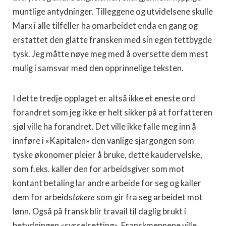
muntlige antydninger. Tilleggene og utvidelsene skulle
Marx i alle tilfeller ha omarbeidet enda en gang og
erstattet den glatte fransken med sin egen tettbygde
tysk. Jeg måtte nøye meg med å oversette dem mest
mulig i samsvar med den opprinnelige teksten.
I dette tredje opplaget er altså ikke et eneste ord
forandret som jeg ikke er helt sikker på at forfatteren
sjøl ville ha forandret. Det ville ikke falle meg inn å
innføre i «Kapitalen» den vanlige sjar­gongen som
tyske økonomer pleier å bruke, dette kaudervelske,
som f.eks. kaller den for arbeidsgiver som mot
kontant betaling lar andre arbeide for seg og kaller
dem for arbeids
takere
som gir fra seg arbeidet mot
lønn. Også på fransk blir travail til daglig brukt i
betydningen «sysselsetting». Franskmennene ville