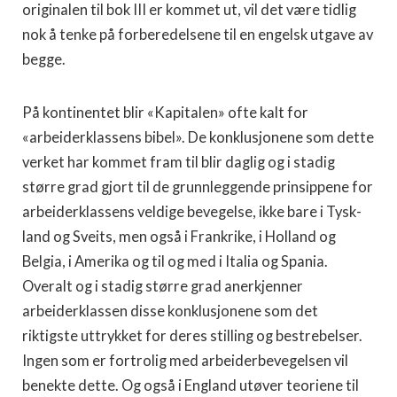
originalen til bok III er kommet ut, vil det være tidlig
nok å tenke på forberedelsene til en engelsk utgave av
begge.
På kontinentet blir «Kapitalen» ofte kalt for
«arbeiderklassens bibel». De konklusjonene som dette
verket har kommet fram til blir daglig og i stadig
større grad gjort til de grunnleggende prin­sippene for
arbeiderklassens veldige bevegelse, ikke bare i Tysk­
land og Sveits, men også i Frankrike, i Holland og
Belgia, i Amerika og til og med i Italia og Spania.
Overalt og i stadig større grad anerkjenner
arbeiderklassen disse konklusjonene som det
riktigste uttrykket for deres stilling og bestrebelser.
Ingen som er fortrolig med arbeiderbevegelsen vil
benekte dette. Og også i England utøver teoriene til