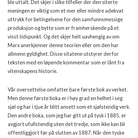
ble uttalt. Det skjer i slike tilfeller der den siterte
meningen er viktig som et mer eller mindre adekvat
uttrykk for betingelsene for den samfunnsmessige
produksjon og bytte som er framherskende på et
visst tidspunkt. Og det skjer helt uavhengig av om
Marx an­erkjenner denne teorien eller om den har
allmenn gyldighet. Disse sitatene utstyrer derfor
teksten med en løpende kommentar som er lånt fra
vitenskapens historie.
Vår oversettelse omfatter bare første bok av verket.
Men denne første boka er i høy grad en helhet i seg
sjøl og har i tjue år blitt ansett som et sjølstendig verk.
Den andre boka, som jeg har gitt ut på tysk i 1885, er
avgjort ufullstendig uten det tredje, som ikke kan bli
offentliggjort før på slutten av 1887. Når den tyske