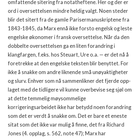
omfattende sitering fra notatheftene. Her og der er
ord i oversettelsen mindre heldig valgt. Noen steder
blir det sitert fra de gamle Parisermanuskriptene fra
1843-1845, da Marx ennå ikke forsto engelsk og leste
engelske økonomer i fransk oversettelse. Når da den
dobbel­te oversettelsen ga en liten forandring i
klangfargen, f.eks. hos Steuart, Ure o.a. — er det nå å
foretrekke at den engelske teksten blir benyttet. For
ikke å snakke om andre liknende små unøy­aktigheter
og slurv. Enhver som nå sammenlikner det fjerde opp­
laget med de tidligere vil kunne overbevise seg sjøl om
at dette temmelig møysommelige
korrigeringsarbeidet ikke har betydd noen forandring
som det er verdt å snakke om. Det er bare et eneste
sitat som det ikke var mulig å finne, det fra Richard
Jones (4. opplag, s. 562, note 47); Marx har