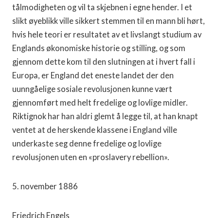
tålmodigheten og vil ta skjeb­nen i egne hender. I et
slikt øyeblikk ville sikkert stemmen til en mann bli hørt,
hvis hele teori er resultatet av et livslangt studium av
Englands økonomiske historie og stilling, og som
gjennom dette kom til den slutningen at i hvert fall i
Europa, er England det eneste landet der den
uunngåelige sosiale revolusjonen kunne vært
gjennomført med helt fredelige og lovlige midler.
Riktignok har han aldri glemt å legge til, at han knapt
ventet at de herskende klassene i England ville
underkaste seg denne fredelige og lov­lige
revolusjonen uten en «proslavery rebellion».
5. november 1886
Friedrich Engels