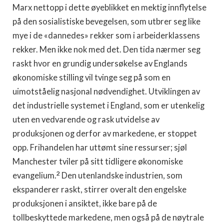
Marx nettopp i dette øyeblikket en mektig innflytelse
på den sosialistiske bevegelsen, som utbrer seg like
mye i de «dannedes» rekker som i arbeiderklassens
rek­ker. Men ikke nok med det. Den tida nærmer seg
raskt hvor en grundig undersøkelse av Englands
økonomiske stilling vil tvinge seg på som en
uimotståelig nasjonal nødvendighet. Utviklingen av
det industrielle systemet i England, som er utenkelig
uten en vedvarende og rask utvidelse av
produksjonen og derfor av mar­kedene, er stoppet
opp. Frihandelen har uttømt sine ressurser; sjøl
Manchester tviler på sitt tidligere økonomiske
2
evangelium.
Den utenlandske industrien, som
ekspanderer raskt, stirrer overalt den engelske
produksjonen i ansiktet, ikke bare på de
tollbeskyttede markedene, men også på de nøytrale