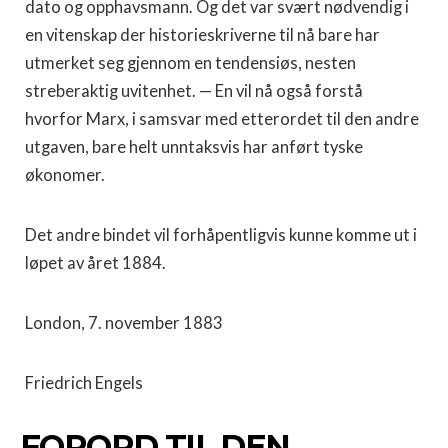
dato og opphavs­mann. Og det var svært nødvendig i
en vitenskap der historie­skriverne til nå bare har
utmerket seg gjennom en tendensiøs, nesten
streberaktig uvitenhet. — En vil nå også forstå
hvorfor Marx, i samsvar med etterordet til den andre
utgaven, bare helt unntaksvis har anført tyske
økonomer.
Det andre bindet vil forhåpentligvis kunne komme ut i
løpet av året 1884.
London, 7. november 1883
Friedrich Engels
FORORD TIL DEN