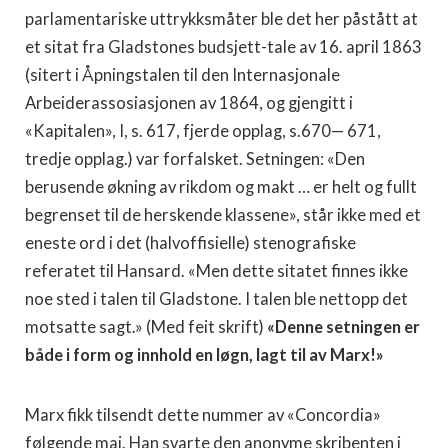
parlamentariske uttrykksmåter ble det her påstått at
et sitat fra Gladstones budsjett-tale av 16. april 1863
(sitert i Åpningstalen til den Internasjonale
Arbeiderassosiasjonen av 1864, og gjengitt i
«Kapitalen», I, s. 617, fjerde opplag, s.670— 671,
tredje opplag.) var forfalsket. Setningen: «Den
berusende økning av rikdom og makt … er helt og fullt
begrenset til de hers­kende klassene», står ikke med et
eneste ord i det (halvoffisielle) stenografiske
referatet til Hansard. «Men dette sitatet finnes ikke
noe sted i talen til Gladstone. I talen ble nettopp det
motsatte sagt.» (Med feit skrift)
«Denne setningen er
både i form og inn­hold en løgn, lagt til av Marx!»
Marx fikk tilsendt dette nummer av «Concordia»
følgende mai. Han svarte den anonyme skribenten i