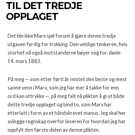
TIL DET TREDJE
OPPLAGET
Det ble ikke Marx sjøl forunt å gjøre denne tredje
utgaven ferdig for trykking. Den veldige tenkeren, hvis
storhet nå også motstan­derne bøyer seg for, døde
14. mars 1883.
På meg — som etter førti år mistet den beste og mest
sanne venn i Marx, som jeg har mer å takke for enn
ord kan uttrykke —, på meg falt nå plikten å gi ut både
dette tredje opplaget og bind to, som Marx har
etterlatt i form av et håndskrevet manus. Jeg skal her
avlegge regnskap overfor leseren for hvordan jeg har
oppfylt den første delen av denne plikten.