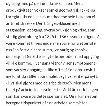
og til og med på denne sida av kanalen. Mens
produktiviteten vokser som ei geometrisk rekke, så
foregår utbredelsen av markedene hele tida som ei
aritmetisk rekke. Den tiårige syklusen med
stagnasjon, oppgang, overproduksjon og krise, som
stadig gjentok seg fra 1825 til 1867, synes riktignok å
være kommet til veis ende, men bare for å etterlate
oss i en fortvilelsens sump, i en varig og kro­nisk
depresjon. Den etterlengtede perioden med oppgang
vil ikke komme. Hver gang vi tror vi ser symptomene
som varsler opp­gangen, like ofte går de opp i røyk. I
mellomtida stiller spørsmå­let seg hver vinter på nytt:
«Hva skal gjøres med de arbeidsløse?» Men mens
tallet på arbeidsløse svulmer fra år til år, er det ingen
som kan svare på dette spørsmålet. Og vi kan nesten
beregne tids­punktet når de arbeidsløse mister