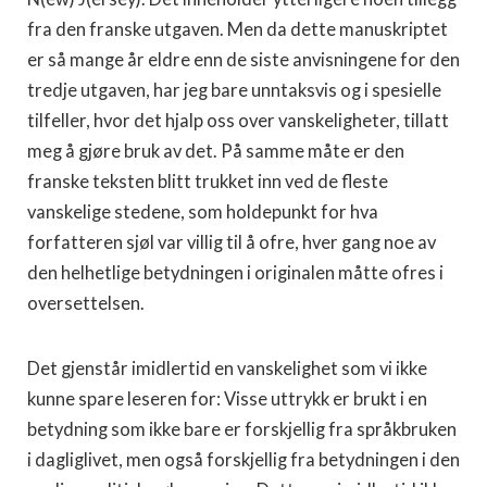
fra den franske utgaven. Men da dette manuskriptet
er så mange år eldre enn de siste anvisningene for den
tredje utgaven, har jeg bare unntaksvis og i spesielle
tilfeller, hvor det hjalp oss over vanske­ligheter, tillatt
meg å gjøre bruk av det. På samme måte er den
franske teksten blitt trukket inn ved de fleste
vanskelige stedene, som holdepunkt for hva
forfatteren sjøl var villig til å ofre, hver gang noe av
den helhetlige betydningen i originalen måtte ofres i
oversettelsen.
Det gjenstår imidlertid en vanskelighet som vi ikke
kunne spare leseren for: Visse uttrykk er brukt i en
betydning som ikke bare er forskjellig fra språkbruken
i dagliglivet, men også for­skjellig fra betydningen i den