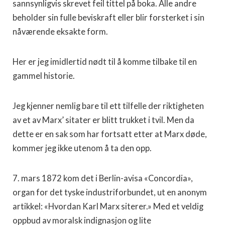
sannsynligvis skrevet feil tittel på boka. Alle andre
beholder sin fulle beviskraft eller blir forsterket i sin
nåværende eksakte form.
Her er jeg imidlertid nødt til å komme tilbake til en
gammel historie.
Jeg kjenner nemlig bare til ett tilfelle der riktigheten
av et av Marx’ sitater er blitt trukket i tvil. Men da
dette er en sak som har fortsatt etter at Marx døde,
kommer jeg ikke utenom å ta den opp.
7. mars 1872 kom det i Berlin-avisa «Concordia»,
organ for det tyske industriforbundet, ut en anonym
artikkel: «Hvordan Karl Marx siterer.» Med et veldig
oppbud av moralsk indigna­sjon og lite