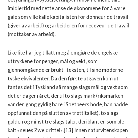
imid­lertid med rette anse de økonomene for å være
gale som ville kalle kapitalisten for donneur de travail
(giver av arbeid) og ar­beideren for receveur de travail
(mottaker av arbeid).
Like lite har jeg tillatt meg å omgjøre de engelske
uttrykkene for penger, mål og vekt, som
gjennomgående er brukt i teksten, til sine moderne
tyske ekvivalenter. Da den første utgaven kom ut
fantes det i Tyskland så mange slags mål og vekt som
det er dager i året, dertil to slags mark (riksmarken
var den gang gyldig bare i Soetbeers hode, han hadde
oppfunnet den på slutten av tretti­tallet), to slags
gulden og minst tre slags taler, deriblant en som ble
kalt «neues Zweidrittel».[13] Innen naturvitenskapen