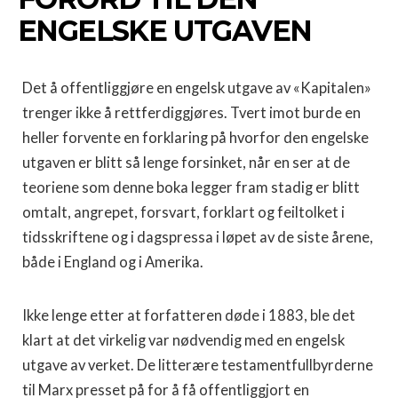
ENGELSKE UTGAVEN
Det å offentliggjøre en engelsk utgave av «Kapitalen»
trenger ikke å rettferdiggjøres. Tvert imot burde en
heller forvente en forklaring på hvorfor den engelske
utgaven er blitt så lenge for­sinket, når en ser at de
teoriene som denne boka legger fram stadig er blitt
omtalt, angrepet, forsvart, forklart og feiltolket i
tidsskriftene og i dagspressa i løpet av de siste årene,
både i Eng­land og i Amerika.
Ikke lenge etter at forfatteren døde i 1883, ble det
klart at det virkelig var nødvendig med en engelsk
utgave av verket. De lit­terære testamentfullbyrderne
til Marx presset på for å få offent­liggjort en