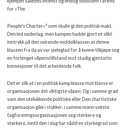
kjempet således intenst og endog voldsomt i årevis
for «The
1
People’s Charter»
som skulle gi den politisk makt.
Den led nederlag, men kampen hadde gjort et slikt
inntrykk på den seirende middelklassen at denne
klassen fra da av var sjeleglad for å kunne tilkjøpe seg
en forlenget våpenstillstand mot stadig gjentatte
konsesjoner til det arbeidende folk.
Det er slik at i en politisk kamp klasse mot klasse er
organisasjonen det viktigste våpen. Og i samme grad
som den utelukkende politiske eller Den chartistiske
organisasjon gikk i stykker, i samme monn vokste
fagforeningsorganisasjonen seg sterkere og
sterkere, inntil den i dag har nådd en styrkegrad som