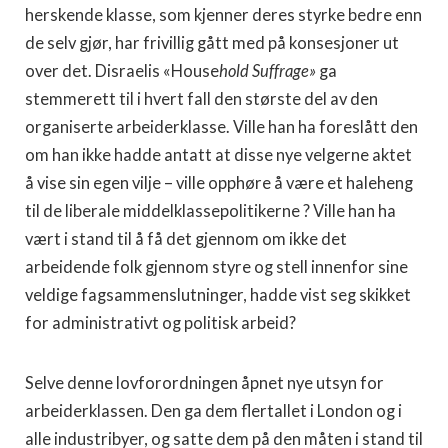
herskende klasse, som kjenner deres styrke bedre enn
de selv gjør, har frivillig gått med på konsesjoner ut
over det. Disraelis «House
hold Suffrage»
ga
stemmerett til i hvert fall den største del av den
organiserte arbeiderklasse. Ville han ha foreslått den
om han ikke hadde antatt at disse nye velgerne aktet
å vise sin egen vilje – ville opphøre å være et haleheng
til de liberale middelklassepolitikerne ? Ville han ha
vært i stand til å få det gjennom om ikke det
arbeidende folk gjennom styre og stell innenfor sine
veldige fagsammenslutninger, hadde vist seg skikket
for administrativt og politisk arbeid?
Selve denne lovforordningen åpnet nye utsyn for
arbeiderklassen. Den ga dem flertallet i London og i
alle industribyer, og satte dem på den måten i stand til