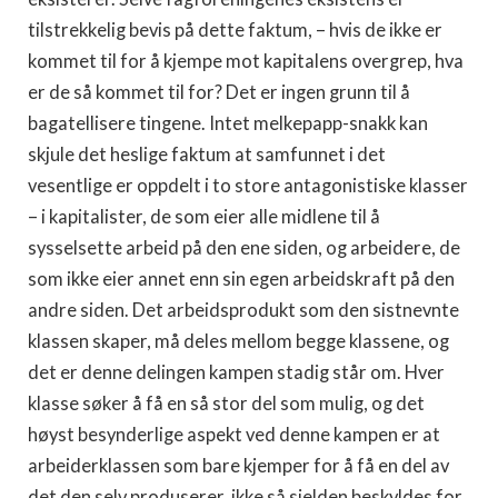
tilstrekkelig bevis på dette faktum, – hvis de ikke er
kommet til for å kjempe mot kapitalens overgrep, hva
er de så kommet til for? Det er ingen grunn til å
bagatellisere tingene. Intet melkepapp-snakk kan
skjule det heslige faktum at samfunnet i det
vesentlige er oppdelt i to store antagonistiske klasser
– i kapitalister, de som eier alle midlene til å
sysselsette arbeid på den ene siden, og arbeidere, de
som ikke eier annet enn sin egen arbeidskraft på den
andre siden. Det arbeidsprodukt som den sistnevnte
klassen skaper, må deles mellom begge klassene, og
det er denne delingen kampen stadig står om. Hver
klasse søker å få en så stor del som mulig, og det
høyst besynderlige aspekt ved denne kampen er at
arbeiderklassen som bare kjemper for å få en del av
det den selv produserer, ikke så sjelden beskyldes for