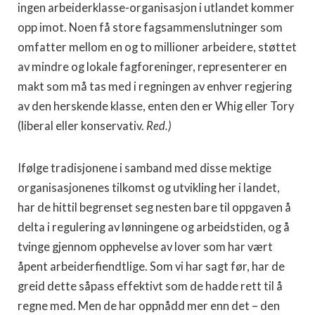
ingen arbeiderklasse-organisasjon i utlandet kommer
opp imot. Noen få store fagsammenslutninger som
omfatter mellom en og to millioner arbeidere, støttet
av mindre og lokale fagforeninger, representerer en
makt som må tas med i regningen av enhver regjering
av den herskende klasse, enten den er Whig eller Tory
(liberal eller konservativ.
Red.)
Ifølge tradisjonene i samband med disse mektige
organisasjonenes tilkomst og utvikling her i landet,
har de hittil begrenset seg nesten bare til oppgaven å
delta i regulering av lønningene og arbeidstiden, og å
tvinge gjennom opphevelse av lover som har vært
åpent arbeiderfiendtlige. Som vi har sagt før, har de
greid dette såpass effektivt som de hadde rett til å
regne med. Men de har oppnådd mer enn det – den