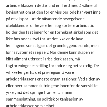
arbeiderklassen i dette land er i ferd med å våkne til
bevissthet om at den for en viss periode har vært inne
på et villspor – at de nåværende bevegelsene
utelukkende for høyere lønn og kortere arbeidstid
holder den fast innenfor en forhekset sirkel som det
ikke fins noen utvei fra, at det ikke er de lave
lønningene som utgjør det grunnleggende onde, men
lønnssystemet i seg selv. Når denne kunnskapen er
blitt allment utbredt i arbeiderklassen, må
fagforeningenes stilling forandre seg betraktelig. De
vil ikke lenger ha det privilegium å være
arbeiderklassens eneste organisasjoner. Ved siden av
eller over sammenslutningene innenfor de særskilte
yrker, må det springe fram en allmenn
sammenslutning, en politisk organisasjon av
arbeiderklassen som helhet.