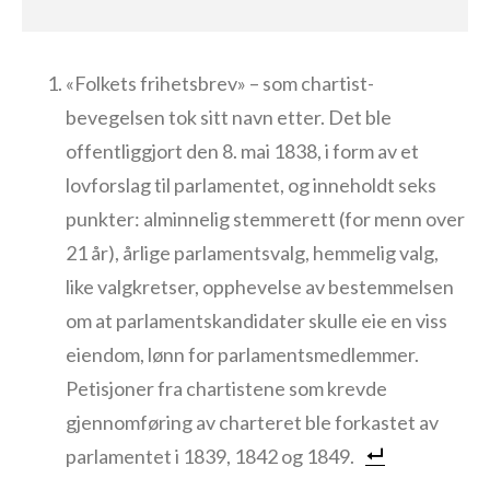
«Folkets frihetsbrev» – som chartist-
bevegelsen tok sitt navn etter. Det ble
offentliggjort den 8. mai 1838, i form av et
lovforslag til parlamentet, og inneholdt seks
punkter: alminnelig stemmerett (for menn over
21 år), årlige parlamentsvalg, hemmelig valg,
like valgkretser, opphevelse av bestemmelsen
om at parlamentskandidater skulle eie en viss
eiendom, lønn for parlamentsmedlemmer.
Petisjoner fra chartistene som krevde
gjennomføring av charteret ble forkastet av
parlamentet i 1839, 1842 og 1849.