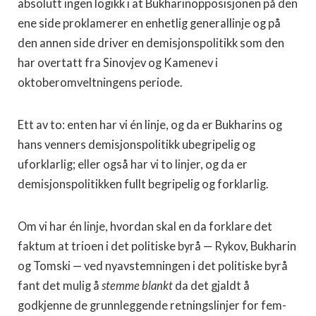
absolutt ingen logikk i at Bukharinopposisjonen på den
ene side proklamerer en enhetlig generallinje og på
den annen side driver en demisjonspolitikk som den
har overtatt fra Sinovjev og Kamenev i
oktoberomveltningens periode.
Ett av to: enten har vi én linje, og da er Bukharins og
hans venners demisjonspolitikk ubegripelig og
uforklarlig; eller også har vi to linjer, og da er
demisjonspolitikken fullt begripelig og for­klarlig.
Om vi har én linje, hvordan skal en da forklare det
faktum at trioen i det politiske byrå — Rykov, Bukharin
og Tomski — ved nyavstemningen i det politiske byrå
fant det mulig å
stemme blankt
da det gjaldt å
godkjenne de grunnleggende retningslinjer for fem­