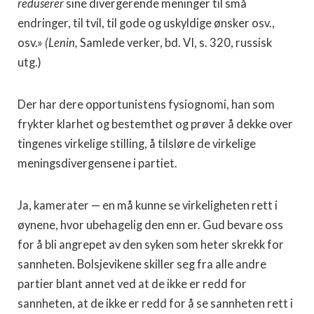
reduserer
sine divergerende meninger til små
endringer, til tvil, til gode og uskyldige ønsker osv.,
osv.»
(Lenin,
Samlede verker, bd. VI, s. 320, russisk
utg.)
Der har dere opportunistens fysiognomi, han som
frykter klarhet og bestemthet og prøver å dekke over
tingenes virkelige stilling, å tilsløre de virkelige
meningsdivergensene i partiet.
Ja, kamerater — en må kunne se virkeligheten rett i
øynene, hvor ubehagelig den enn er. Gud bevare oss
for å bli angrepet av den syken som heter skrekk for
sannheten. Bolsjevikene skiller seg fra alle andre
partier blant annet ved at de ikke er redd for
sannheten, at de ikke er redd for å se sannheten rett i