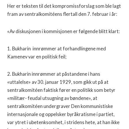
Her er teksten til det kompromissforslag som ble lagt
fram av sentralkomitéens flertall den 7. februar i år:
«Av diskusjonen i kommisjonen er følgende blitt klart:
1. Bukharin innrømmer at forhandlingene med
Kamenev var en politisk feil;
2. Bukharin innrømmer at påstandene i hans
«uttalelse» av 30. januar 1929, som gikk ut på at
sentralkomitéen faktisk fører en politikk som betyr
«militær- feudal utsugning av bøndene», at
sentralkomitéen undergraver Den kommu­nistiske
internasjonale og oppelsker byråkratisme i partiet,
var ytret i ubetenksomhet, i stridens hete, at han ikke