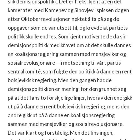
slik demisjonspolitikk. Det er f. eks. kjent at en del
kamerater med Kamenev og Sinovjev i spissen dagen
etter Oktoberrevolusjonen nektet å ta på seg de
oppgaver som de var utsett til, og krevde at partiets
politikk skulle endres. Som kjent motiverte de da sin
demisjonspolitikk med kravet om at det skulle dannes
en koalisjonsregjering sammen med mensjeviker og
sosialrevolusjonære — i motsetning til vårt partis
sentralkomité, som fulgte den politikk å danne en rent
bolsjevikisk regjering. Men den gangen hadde
demisjonspolitikken en mening, for den grunnet seg
på at det fans to forskjellige linjer, hvorav den ene gikk
ut på å danne en rent bolsjevikisk regjering, mens den
andre gikk ut på å danne en koalisjonsregjering
sammen med mensjeviker og sosialrevolusjonære.
Det var klart og forståelig. Men det fins ingen,