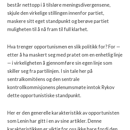
består nettopp i å tilsløre meningsdivergensene,
skjule den virkelige stillingen innenfor partiet,
maskere sitt eget standpunkt og berøve partiet
muligheten til å nå fram til full klarhet.
Hva trenger opportunismen en slik politikk for? For —
etter å ha maskert seg med pratet om en enhetlig linje
— i virkeligheten å gjennomføre sin egen linje som
skiller seg fra partilinjen. I sin tale her på
sentralkomitéens og den sentrale
kontrollkommisjonens plenumsmøte inntok Rykov
dette opportunistiske standpunkt.
Her er den generelle karakteristikk av opportunisten
som Lenin har gitt i en av sine artikler. Denne
karakteristikken er viktig for oss ikke bare fordi den