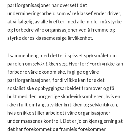
partiorganisasjoner har oversett det
undermineringsarbeid som våre klassefiender driver,
at vi følgelig av alle krefter, med alle midler må styrke
og forbedre våre organisa­sjoner ved å fremme og
styrke deres klassemessige årvåkenhet.
I sammenheng med dette tilspisset spørsmålet om
parolen om
selvkritikken
seg. Hvorfor? Fordi vi ikke kan
forbedre våre økono­miske, faglige og våre
partiorganisasjoner, fordi vi ikke kan føre det
sosialistiske oppbyggingsarbeidet framover og få
bukt med den bor­gerlige skadevirksomheten, hvis en
ikke i fullt omfang utvikler kri­tikken og selvkritikken,
hvis en ikke stiller arbeidet i våre organisa­sjoner
under massenes kontroll. Det er jo en kjensgjerning at
det har forekommet og framleis forekommer