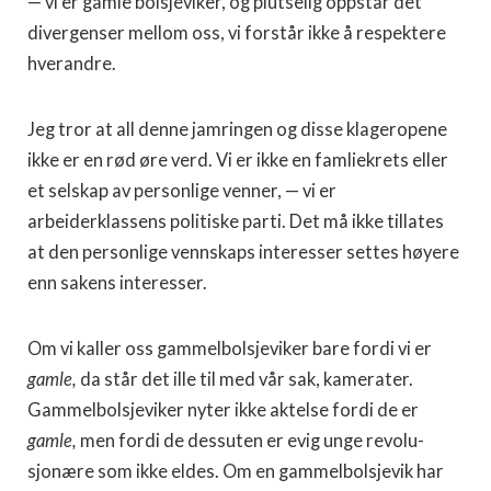
— vi er gamle bolsjeviker, og plutselig oppstår det
divergenser mellom oss, vi forstår ikke å respektere
hver­andre.
Jeg tror at all denne jamringen og disse klageropene
ikke er en rød øre verd. Vi er ikke en famliekrets eller
et selskap av person­lige venner, — vi er
arbeiderklassens politiske parti. Det må ikke tillates
at den personlige vennskaps interesser settes høyere
enn sakens interesser.
Om vi kaller oss gammelbolsjeviker bare fordi vi er
gamle,
da står det ille til med vår sak, kamerater.
Gammelbolsjeviker nyter ikke aktelse fordi de er
gamle,
men fordi de dessuten er evig unge revolu­
sjonære som ikke eldes. Om en gammelbolsjevik har