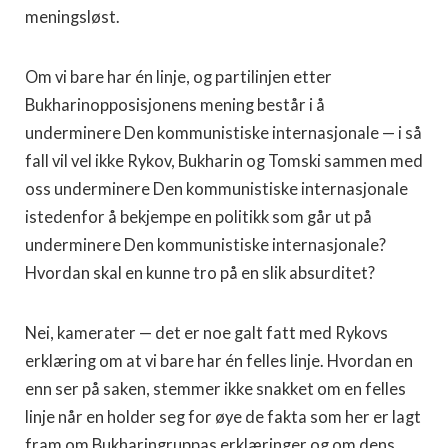
meningsløst.
Om vi bare har én linje, og partilinjen etter
Bukharinopposisjonens mening består i å
underminere Den kommunistiske inter­nasjonale — i så
fall vil vel ikke Rykov, Bukharin og Tomski sam­men med
oss underminere Den kommunistiske internasjonale
iste­denfor å bekjempe en politikk som går ut på
underminere Den kom­munistiske internasjonale?
Hvordan skal en kunne tro på en slik absurditet?
Nei, kamerater — det er noe galt fatt med Rykovs
erklæring om at vi bare har én felles linje. Hvordan en
enn ser på saken, stemmer ikke snakket om en felles
linje når en holder seg for øye de fakta som her er lagt
fram om Bukharingruppas erklæringer og om dens