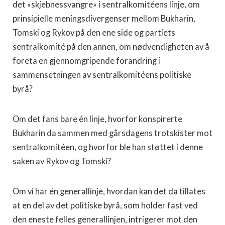
det «skjebnessvangre» i sentralkomitéens linje, om
prinsipielle men­ingsdivergenser mellom Bukharin,
Tomski og Rykov på den ene side og partiets
sentralkomité på den annen, om nødvendigheten av å
foreta en gjennomgripende forandring i
sammensetningen av sentralkomitéens politiske
byrå?
Om det fans bare én linje, hvorfor konspirerte
Bukharin da sam­men med gårsdagens trotskister mot
sentralkomitéen, og hvorfor ble han støttet i denne
saken av Rykov og Tomski?
Om vi har én generallinje, hvordan kan det da tillates
at en del av det politiske byrå, som holder fast ved
den eneste felles general­linjen, intrigerer mot den