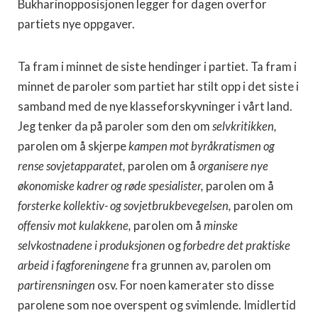
Bukharinopposisjonen legger for dagen overfor
partiets nye oppgaver.
Ta fram i minnet de siste hendinger i partiet. Ta fram i
minnet de paroler som partiet har stilt opp i det siste i
samband med de nye klasseforskyvninger i vårt land.
Jeg tenker da på paroler som den om
selvkritikken,
parolen om å skjerpe
kampen mot byråkratismen og
rense sovjetapparatet,
parolen om å
organisere nye
økonomiske kadrer og røde spesialister,
parolen om å
forsterke kollektiv- og sovjetbrukbevegelsen,
parolen om
offensiv mot kulakkene,
parolen om å
minske
selvkostnadene i produksjonen
og
forbedre det praktiske
arbeid i fagforeningene
fra grunnen av, parolen om
partirensningen
osv. For noen kamerater sto disse
parolene som noe overspent og svimlende. Imidlertid