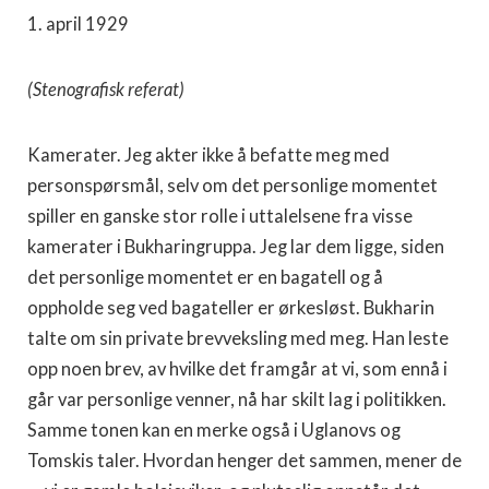
1. april 1929
(Stenografisk referat)
Kamerater. Jeg akter ikke å befatte meg med
personspørsmål, selv om det personlige momentet
spiller en ganske stor rolle i uttalel­sene fra visse
kamerater i Bukharingruppa. Jeg lar dem ligge, siden
det personlige momentet er en bagatell og å
oppholde seg ved baga­teller er ørkesløst. Bukharin
talte om sin private brevveksling med meg. Han leste
opp noen brev, av hvilke det framgår at vi, som ennå i
går var personlige venner, nå har skilt lag i politikken.
Samme tonen kan en merke også i Uglanovs og
Tomskis taler. Hvordan henger det sammen, mener de