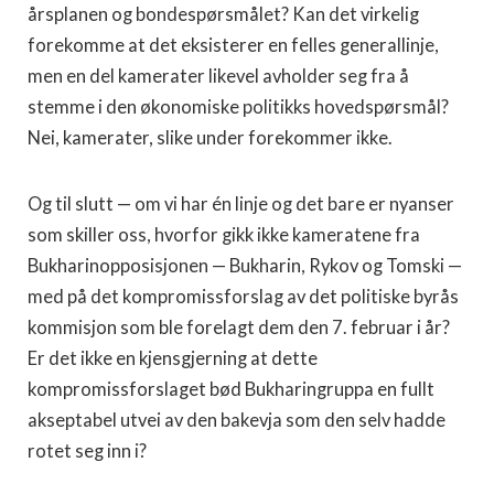
årsplanen og bondespørsmålet? Kan det virkelig
forekomme at det eksisterer en felles generallinje,
men en del kamerater likevel av­holder seg fra å
stemme i den økonomiske politikks hovedspørsmål?
Nei, kamerater, slike under forekommer ikke.
Og til slutt — om vi har én linje og det bare er nyanser
som skiller oss, hvorfor gikk ikke kameratene fra
Bukharinopposisjonen — Bukharin, Rykov og Tomski —
med på det kompromissforslag av det politiske byrås
kommisjon som ble forelagt dem den 7. februar i år?
Er det ikke en kjensgjerning at dette
kompromissforslaget bød Bukharingruppa en fullt
akseptabel utvei av den bakevja som den selv hadde
rotet seg inn i?