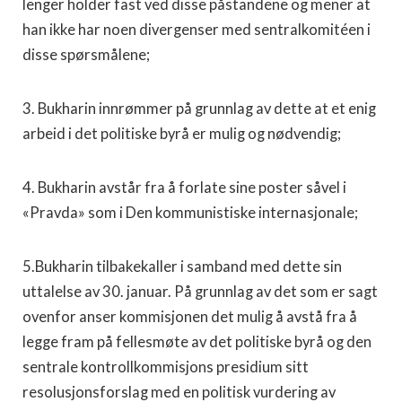
lenger holder fast ved disse påstan­dene og mener at
han ikke har noen divergenser med sentralkomitéen i
disse spørsmålene;
3. Bukharin innrømmer på grunnlag av dette at et enig
arbeid i det politiske byrå er mulig og nødvendig;
4. Bukharin avstår fra å forlate sine poster såvel i
«Pravda» som i Den kom­munistiske internasjonale;
5.Bukharin tilbakekaller i samband med dette sin
uttalelse av 30. januar. På grunnlag av det som er sagt
ovenfor anser kommisjonen det mulig å avstå fra å
legge fram på fellesmøte av det politiske byrå og den
sentrale kontrollkommisjons presidium sitt
resolusjonsforslag med en politisk vurdering av