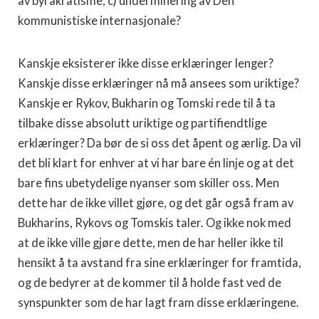
av byråkratisme; c) underminering av Den
kommunistiske internasjo­nale?
Kanskje eksisterer ikke disse erklæringer lenger?
Kanskje disse erklæringer nå må ansees som uriktige?
Kanskje er Rykov, Bukharin og Tomski rede til å ta
tilbake disse absolutt uriktige og partifiendtlige
erklæringer? Da bør de si oss det åpent og ærlig. Da vil
det bli klart for enhver at vi har bare én linje og at det
bare fins ubetydelige nyanser som skiller oss. Men
dette har de ikke villet gjøre, og det går også fram av
Bukharins, Rykovs og Tomskis taler. Og ikke nok med
at de ikke ville gjøre dette, men de har heller ikke til
hensikt å ta avstand fra sine erklæringer for framtida,
og de bedyrer at de kommer til å holde fast ved de
synspunkter som de har lagt fram disse erklæringene.