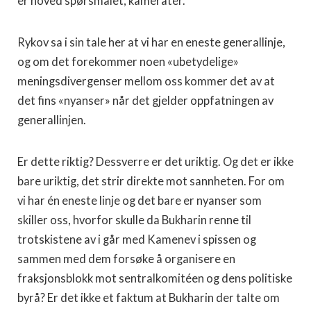
er hoved spørsmålet, kamerater.
Rykov sa i sin tale her at vi har en eneste generallinje,
og om det forekommer noen «ubetydelige»
meningsdivergenser mellom oss kommer det av at
det fins «nyanser» når det gjelder oppfatningen av
generallinjen.
Er dette riktig? Dessverre er det uriktig. Og det er ikke
bare uriktig, det strir direkte mot sannheten. For om
vi har én eneste linje og det bare er nyanser som
skiller oss, hvorfor skulle da Bukharin renne til
trotskistene av i går med Kamenev i spissen og
sammen med dem forsøke å organisere en
fraksjonsblokk mot sentralkomitéen og dens politiske
byrå? Er det ikke et faktum at Bukharin der talte om