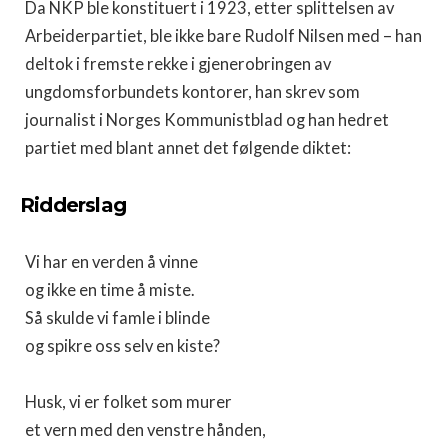
Da NKP ble konstituert i 1923, etter splittelsen av
Arbeiderpartiet, ble ikke bare Rudolf Nilsen med – han
deltok i fremste rekke i gjenerobringen av
ungdomsforbundets kontorer, han skrev som
journalist i Norges Kommunistblad og han hedret
partiet med blant annet det følgende diktet:
Ridderslag
Vi har en verden å vinne
og ikke en time å miste.
Så skulde vi famle i blinde
og spikre oss selv en kiste?
Husk, vi er folket som murer
et vern med den venstre hånden,