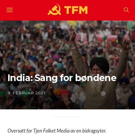
India: Sang for bøndene
9. FEBRUAR 2021
Oversatt for Tjen Folket Media av en bidragsyter.