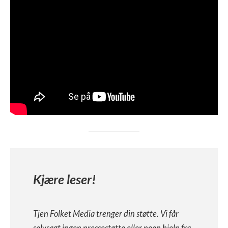
Kjære leser!
Tjen Folket Media trenger din støtte. Vi får
selvsagt ingen pressestøtte eller noen hjelp fra