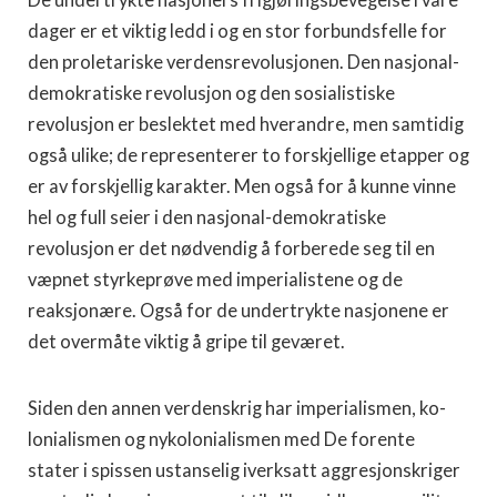
De undertrykte nasjoners frigjøringsbevegelse i våre
dager er et viktig ledd i og en stor forbundsfelle for
den proletariske verdensrevolusjonen. Den nasjonal-
demokratiske revolusjon og den sosialistiske
revolusjon er beslektet med hverandre, men samtidig
også ulike; de representerer to forskjellige etapper og
er av for­skjellig karakter. Men også for å kunne vinne
hel og full seier i den nasjonal-demokratiske
revolusjon er det nødvendig å forberede seg til en
væpnet styrkeprøve med imperialistene og de
reaksjonære. Også for de undertrykte nasjonene er
det overmåte viktig å gripe til geværet.
Siden den annen verdenskrig har imperialismen, ko­
lonialismen og nykolonialismen med De forente
stater i spissen ustanselig iverksatt aggresjonskriger