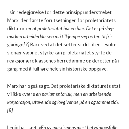
I sin redegjørelse for dette prinsipp understreket
Marx: den første forutsetningen for proletariatets
dik­tatur
«er at proletariatet har en hær. Det er på slag­
marken arbeiderklassen må tilkjempe seg retten til fri­
gjøring».[7]
Bare ved at det setter sin lit til en revolu­
sjonær væpnet styrke kan proletariatet styrte de
reak­sjonære klassenes herredømme og deretter gå i
gang med å fullføre hele sin historiske oppgave.
Marx har også sagt:.Det proletariske diktaturets stat
vil ikke «være
en parlamentarisk, men en arbeidende
korporasjon, utøvende og lovgivende på en og samme tid».
[8]
Lenin har sagt:
«En av marxismens mest betydnings­fulle