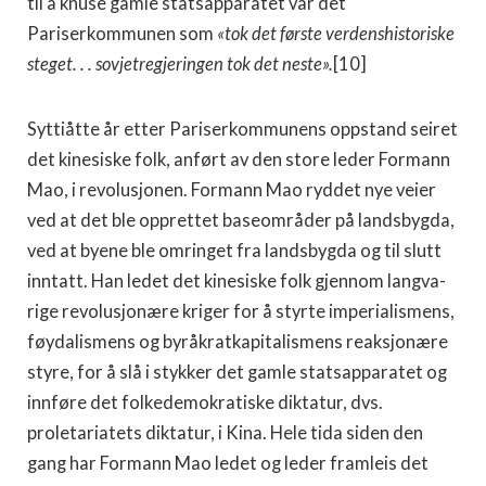
til å knuse gamle statsapparatet var det
Pariserkommunen som
«tok det første verdenshistoriske
steget. . . sovjetregjeringen tok det neste».
[10]
Syttiåtte år etter Pariserkommunens oppstand seiret
det kinesiske folk, anført av den store leder Formann
Mao, i revolusjonen. Formann Mao ryddet nye veier
ved at det ble opprettet baseområder på landsbygda,
ved at byene ble omringet fra landsbygda og til slutt
inntatt. Han ledet det kinesiske folk gjennom langva­
rige revolusjonære kriger for å styrte imperialismens,
føydalismens og byråkratkapitalismens reaksjonære
sty­re, for å slå i stykker det gamle statsapparatet og
inn­føre det folkedemokratiske diktatur, dvs.
proletariatets diktatur, i Kina. Hele tida siden den
gang har Formann Mao ledet og leder framleis det