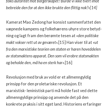
folks autoritet mot borgerskapet? Burde vi ikke tvert imot
bebreide den for at den ikke brukte den flittig nok?»[14]
Kamerat Mao Zedong har konsist sammenfattet den
væpnede kampens og folkehærens uhyre store betyd­
ning og lagt fram den berømte tesen at
«den politiske
makt vokser rett ut av geværet».
[15] Han viser til at
«ut
fra den marxistiske teorien om staten er haren hoveddelen
av statsmaktens apparat. Den som vil erobre statsmakten
og beholde den, må ha en sterk har».
[16]
Revolusjon med bruk av vold er et allmenngyldig
prinsipp for den proletariske revolusjon. Et
marxistisk- leninistisk parti må holde fast ved dette
allmenngyldi­ge prinsipp og anvende det på den
konkrete praksis i sitt eget land. Historiens erfaringer