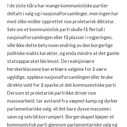
I de siste tiåra har mange kommunistiske partier
deltatt i valg og i nasjonalforsamlinger, men ingen har
med slike midler opprettet noe proletarisk dikta­tur.
Selv om et kommunistisk parti skulle få flertall i
nasjonalforsamlingen eller få plasser i regjeringen,
ville ikke dette bety noen endring av den borgerlige
poli­tiske makts karakter, og enda mindre at det gamle
statsapparatet ble knust. De reaksjonære
herskerklassene kan erklære valgene for å være
ugyldige, oppløse nasjonalforsamlingen eller bruke
direkte vold for å sparke ut det kommunistiske parti.
Dersom et prole­tarisk parti ikke driver noe
massearbeid, tar avstand fra væpnet kamp og dyrker
parlamentariske valg, vil det bare dysse massene i
søvn og selv bli korrumpert. Bor­gerskapet kjøper et
kommunistisk parti gjennom par­lamentariske valg og