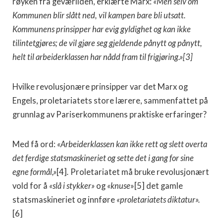
røyken fra geværilden, erklærte Marx:
«Men selv om
Kommunen blir slått ned, vil kampen bare bli utsatt.
Kommunens prinsipper har evig gyldighet og kan ikke
tilintetgjøres; de vil gjøre seg gjeldende pånytt og pånytt,
helt til arbeiderklassen har nådd fram til frigjø­ring.»[3]
Hvilke revolusjonære prinsipper var det Marx og
Engels, proletariatets store lærere, sammenfattet på
grunnlag av Pariserkommunens praktiske erfaringer?
Med få ord:
«Arbeiderklassen kan ikke rett og slett overta
det ferdige statsmaskineriet og sette det i gang for sine
egne formål,»
[4]
.
Proletariatet må bruke revo­lusjonært
vold for å
«slå i stykker»
og
«knuse
»[5] det gamle
statsmaskineriet og innføre
«proletariatets dik­tatur».
[6]