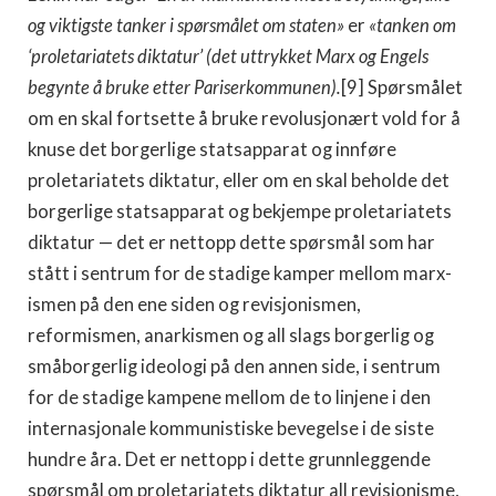
og viktigste tanker i spørsmålet om staten»
er
«tanken om
‘proletariatets diktatur’ (det uttrykket Marx og Engels
begynte å bruke etter Pariserkommunen).
[9] Spørsmålet
om en skal fortsette å bruke re­volusjonært vold for å
knuse det borgerlige statsappa­rat og innføre
proletariatets diktatur, eller om en skal beholde det
borgerlige statsapparat og bekjempe prole­tariatets
diktatur — det er nettopp dette spørsmål som har
stått i sentrum for de stadige kamper mellom marx­
ismen på den ene siden og revisjonismen,
reformismen, anarkismen og all slags borgerlig og
småborgerlig ideo­logi på den annen side, i sentrum
for de stadige kampene mellom de to linjene i den
internasjonale kommunis­tiske bevegelse i de siste
hundre åra. Det er nettopp i dette grunnleggende
spørsmål om proletariatets dikta­tur all revisjonisme,