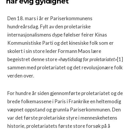
har evig gyldighet
Den 18. mars i år er Pariserkommunens
hundreårsdag. Fylt av den proletariske
internasjonalismens dype fø­lelser feirer Kinas
Kommunistiske Parti og det kinesiske folk som er
skolert i sin store leder Formann Maos lære
begeistret denne store
«høytidsdag for proletaria­tet»
[1]
sammen med proletariatet og det revolusjonære folk
verden over.
For hundre år siden gjennomførte proletariatet og de
brede folkemassene i Paris i Frankrike en helte­modig
væpnet oppstand og grunnla Pariserkommunen. Den
var det første proletariske styre i menneskehetens
historie, proletariatets første store forsøk på å