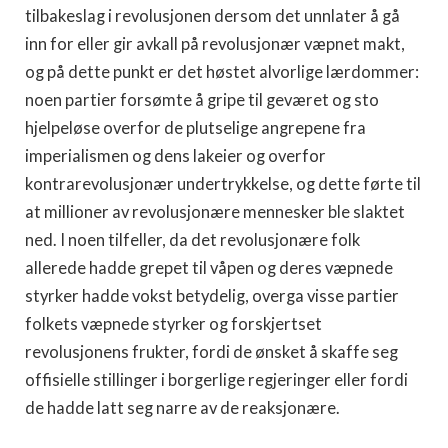
tilbakeslag i revolusjonen dersom det unnlater å gå
inn for eller gir avkall på revolusjonær væpnet makt,
og på dette punkt er det høstet alvorlige lærdommer:
noen partier forsømte å gripe til geværet og sto
hjelpeløse overfor de plutselige angrepene fra
imperialismen og dens lakeier og overfor
kontrarevolusjonær undertrykkelse, og dette førte til
at millioner av revolusjonære mennesker ble slaktet
ned. I noen tilfeller, da det revolusjonære folk
allerede hadde gre­pet til våpen og deres væpnede
styrker hadde vokst betydelig, overga visse partier
folkets væpnede styrker og forskjertset
revolusjonens frukter, fordi de ønsket å skaffe seg
offisielle stillinger i borgerlige regjeringer eller fordi
de hadde latt seg narre av de reaksjonære.