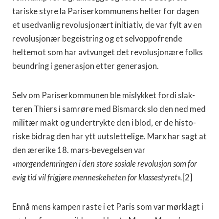
tariske styre la Pariserkommunens helter for dagen
et usedvanlig revolusjonært initiativ, de var fylt av en
revolusjonær begeistring og et selvoppofrende
heltemot som har avtvunget det revolusjonære folks
be­undring i generasjon etter generasjon.
Selv om Pariserkommunen ble mislykket fordi slak­
teren Thiers i samrøre med Bismarck slo den ned med
militær makt og undertrykte den i blod, er de histo­
riske bidrag den har ytt uutslettelige. Marx har sagt at
den ærerike 18. mars-bevegelsen var
«morgendemringen i den store sosiale revolusjon som for
evig tid vil frigjøre menneskeheten for klassestyret».
[2]
Ennå mens kampen raste i et Paris som var mørklagt i