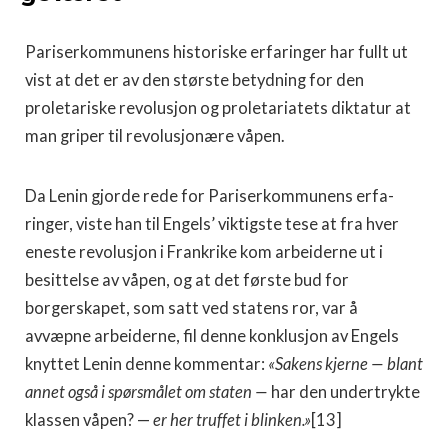
Pariserkommunens historiske erfaringer har fullt ut
vist at det er av den største betydning for den
proletariske revolusjon og proletariatets diktatur at
man griper til revolusjonære våpen.
Da Lenin gjorde rede for Pariserkommunens erfa­
ringer, viste han til Engels’ viktigste tese at fra hver
eneste revolusjon i Frankrike kom arbeiderne ut i
besit­telse av våpen, og at det første bud for
borgerskapet, som satt ved statens ror, var å
avvæpne arbeiderne, fil denne konklusjon av Engels
knyttet Lenin denne kommentar:
«Sakens kjerne — blant
annet også i spørs­målet om staten —
har den undertrykte
klassen våpen? —
er her truffet i blinken.»
[13]