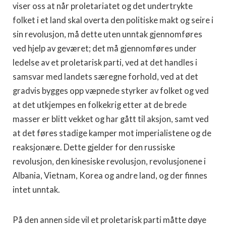
viser oss at når pro­letariatet og det undertrykte
folket i et land skal overta den politiske makt og seire i
sin revolusjon, må dette uten unntak gjennomføres
ved hjelp av geværet; det må gjennomføres under
ledelse av et proletarisk parti, ved at det handles i
samsvar med landets særegne for­hold, ved at det
gradvis bygges opp væpnede styrker av folket og ved
at det utkjempes en folkekrig etter at de brede
masser er blitt vekket og har gått til aksjon, samt ved
at det føres stadige kamper mot im­perialistene og de
reaksjonære. Dette gjelder for den russiske
revolusjon, den kinesiske revolusjon, revolu­sjonene i
Albania, Vietnam, Korea og andre land, og der finnes
intet unntak.
På den annen side vil et proletarisk parti måtte døye