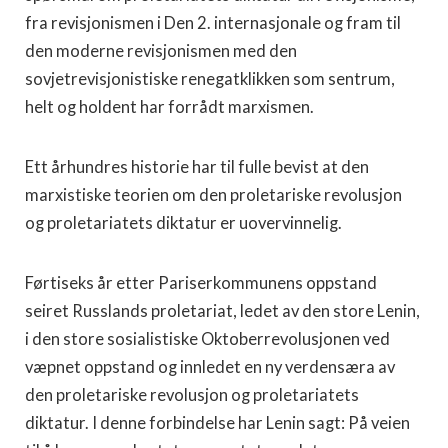
fra revisjonismen i Den 2. interna­sjonale og fram til
den moderne revisjonismen med den
sovjetrevisjonistiske renegatklikken som sentrum,
helt og holdent har forrådt marxismen.
Ett århundres historie har til fulle bevist at den
marxistiske teorien om den proletariske revolusjon
og proletariatets diktatur er uovervinnelig.
Førtiseks år etter Pariserkommunens oppstand
seiret Russlands proletariat, ledet av den store Lenin,
i den store sosialistiske Oktoberrevolusjonen ved
væpnet oppstand og innledet en ny verdensæra av
den prole­tariske revolusjon og proletariatets
diktatur. I denne forbindelse har Lenin sagt: På veien