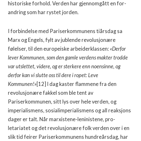
historiske forhold. Verden har gjennomgått en for­
andring som har rystet jorden.
I forbindelse med Pariserkommunens tiårsdag sa
Marx og Engels, fylt av jublende revolusjonære
følelser, til den europeiske arbeiderklassen:
«Derfor
lever Kom­munen, som den gamle verdens makter trodde
var ut­slettet, videre, og er sterkere enn noensinne, og
derfor kan vi slutte oss til dere i ropet: Leve
Kommunen!»
[12]
I dag kaster flammene fra den
revolusjonære fakkel som ble tent av
Pariserkommunen, sitt lys over hele verden, og
imperialismens, sosialimperialismens og all reaksjons
dager er talt. Når marxistene-leninistene, pro­
letariatet og det revolusjonære folk verden over i en
slik tid feirer Pariserkommunens hundreårsdag, har