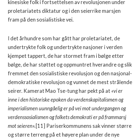
kinesiske folk i fortset­telsen av revolusjonen under
proletariatets diktatur og i den seierrike marsjen
fram på den sosialistiske vei.
I det århundre som har gått har proletariatet, de
undertrykte folk og undertrykte nasjoner i verden
kjempet tappert, de har stormet fram i bølge etter
bølge, de har støttet og oppmuntret hverandre og slik
fremmet den sosialistiske revolusjon og den nasjonal-
demokratiske revolusjon og vunnet de mest strålende
seirer. Kamerat Mao Tse-tung har pekt på at
«vi er
inne i den historiske epoken da verdenskapitalismen og
imperialismen uunngåelig er på vei mot undergan­gen og
verdenssosialismen og folkets demokrati er på frammarsj
mot seieren».
[11] Pariserkommunens sak vin­ner større
og større terreng på et høyere plan under de nye