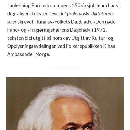
I anledning Pariserkommuens 150-årsjubileum har vi
digitalisert teksten
Leve det proletariske diktaturets
seier
skrevet i Kina av«Folkets Dagblad», «Den røde
Fane» og «Frigjøringshærens Dagblad» i 1971,
teksten blei utgitt på norsk av Utgitt av Kultur- og
Opplysningsavdelingen ved Folkerepublikken Kinas
Ambassade i Norge.