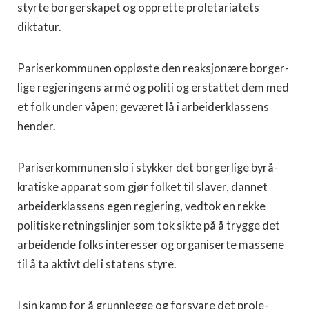
styrte borgerskapet og opprette proletariatets
diktatur.
Pariserkommunen oppløste den reaksjonære borger­
lige regjeringens armé og politi og erstattet dem med
et folk under våpen; geværet lå i arbeiderklassens
hender.
Pariserkommunen slo i stykker det borgerlige byrå­
kratiske apparat som gjør folket til slaver, dannet
arbei­derklassens egen regjering, vedtok en rekke
politiske retningslinjer som tok sikte på å trygge det
arbeidende folks interesser og organiserte massene
til å ta aktivt del i statens styre.
I sin kamp for å grunnlegge og forsvare det prole­