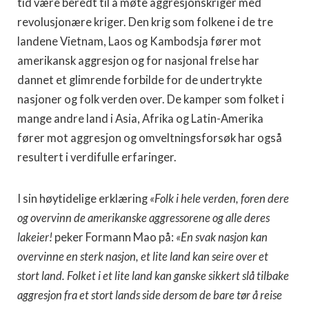
tid være beredt til å møte aggresjonskriger med
revolusjonære kriger. Den krig som folkene i de tre
landene Vietnam, Laos og Kambodsja fører mot
amerikansk aggresjon og for nasjonal frelse har
dannet et glimrende forbilde for de undertrykte
nasjoner og folk verden over. De kamper som folket i
mange andre land i Asia, Afrika og Latin-Amerika
fører mot aggre­sjon og omveltningsforsøk har også
resultert i verdi­fulle erfaringer.
I sin høytidelige erklæring
«Folk i hele verden, foren dere
og overvinn de amerikanske aggressorene og alle deres
lakeier!
peker Formann Mao på:
«En svak nasjon kan
overvinne en sterk nasjon, et lite land kan seire over et
stort land. Folket i et lite land kan ganske sik­kert slå tilbake
aggresjon fra et stort lands side dersom de bare tør å reise