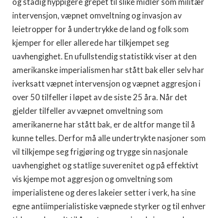
og stadig hyppigere grepet til slike midler som militær
interven­sjon, væpnet omveltning og invasjon av
leietropper for å undertrykke de land og folk som
kjemper for eller allerede har tilkjempet seg
uavhengighet. En ufullsten­dig statistikk viser at den
amerikanske imperialismen har stått bak eller selv har
iverksatt væpnet interven­sjon og væpnet aggresjon i
over 50 tilfeller i løpet av de siste 25 åra. Når det
gjelder tilfeller av væpnet om­veltning som
amerikanerne har stått bak, er de altfor mange til å
kunne telles. Derfor må alle undertrykte nasjoner som
vil tilkjempe seg frigjøring og trygge sin nasjonale
uavhengighet og statlige suverenitet og på effektivt
vis kjempe mot aggresjon og omveltning som
imperialistene og deres lakeier setter i verk, ha sine
egne antiimperialistiske væpnede styrker og til enhver