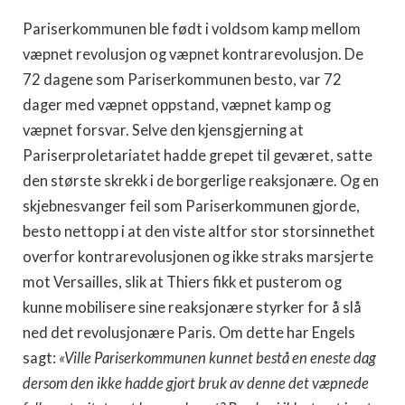
Pariserkommunen ble født i voldsom kamp mellom
væpnet revolusjon og væpnet kontrarevolusjon. De
72 dagene som Pariserkommunen besto, var 72
dager med væpnet oppstand, væpnet kamp og
væpnet forsvar. Selve den kjensgjerning at
Pariserproletariatet hadde grepet til geværet, satte
den største skrekk i de bor­gerlige reaksjonære. Og en
skjebnesvanger feil som Pariserkommunen gjorde,
besto nettopp i at den viste altfor stor storsinnethet
overfor kontrarevolusjonen og ikke straks marsjerte
mot Versailles, slik at Thiers fikk et pusterom og
kunne mobilisere sine reaksjonære styr­ker for å slå
ned det revolusjonære Paris. Om dette har Engels
sagt:
«Ville Pariserkommunen kunnet bestå en eneste dag
dersom den ikke hadde gjort bruk av denne det væpnede