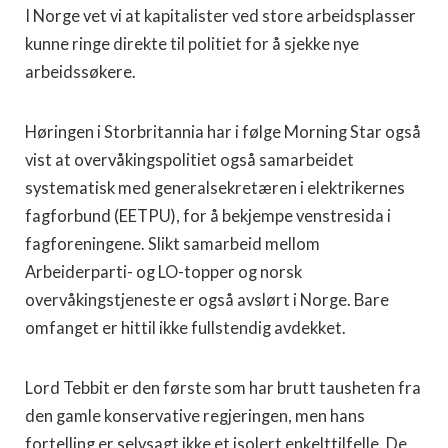
I Norge vet vi at kapitalister ved store arbeidsplasser
kunne ringe direkte til politiet for å sjekke nye
arbeidssøkere.
Høringen i Storbritannia har i følge Morning Star også
vist at overvåkingspolitiet også samarbeidet
systematisk med generalsekretæren i elektrikernes
fagforbund (EETPU), for å bekjempe venstresida i
fagforeningene. Slikt samarbeid mellom
Arbeiderparti- og LO-topper og norsk
overvåkingstjeneste er også avslørt i Norge. Bare
omfanget er hittil ikke fullstendig avdekket.
Lord Tebbit er den første som har brutt tausheten fra
den gamle konservative regjeringen, men hans
fortelling er selvsagt ikke et isolert enkelttilfelle. De