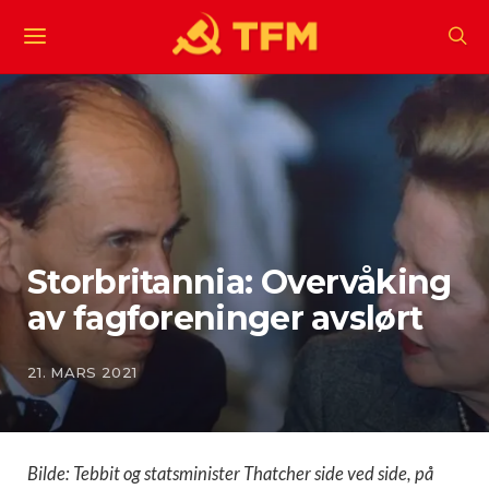
Storbritannia: Overvåking
av fagforeninger avslørt
21. MARS 2021
Bilde: Tebbit og statsminister Thatcher side ved side, på