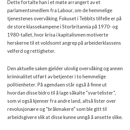
Dette fortalte han i et møte arrangert av et
parlamentsmedlem fra Labour, om de hemmelige
tjenestenes overvåking. Fokuset i Tebbits tilfelle er på
de store klassekampene i Storbritannia på 1970- og
1980-tallet, hvor krisa i kapitalismen motiverte
herskerne til et voldsomt angrep på arbeiderklassens
velferd og rettigheter.
Den aktuelle saken gjelder ulovlig overvåking og annen
kriminalitet utført av betjenter i to hemmelige
politienheter. På agendaen står også å finne ut
hvordan disse bidro til å lage såkalte “svartelister”,
som vi også kjenner fra andre land, altså lister over
revolusjonære og “bråkmakere” som ble gitt til
arbeidsgivere slik at disse kunne unngå å ansette slike.