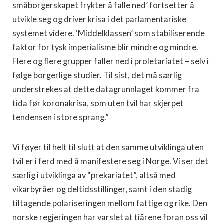
småborgerskapet frykter å falle ned’ fortsetter å
utvikle seg og driver krisa i det parlamentariske
systemet videre. ‘Middelklassen’ som stabiliserende
faktor for tysk imperialisme blir mindre og mindre.
Flere og flere grupper faller ned i proletariatet – selv i
følge borgerlige studier. Til sist, det må særlig
understrekes at dette datagrunnlaget kommer fra
tida før koronakrisa, som uten tvil har skjerpet
tendensen i store sprang.”
Vi føyer til helt til slutt at den samme utviklinga uten
tvil er i ferd med å manifestere seg i Norge. Vi ser det
særlig i utviklinga av “prekariatet”, altså med
vikarbyråer og deltidsstillinger, samt i den stadig
tiltagende polariseringen mellom fattige og rike. Den
norske regjeringen har varslet at tiårene foran oss vil