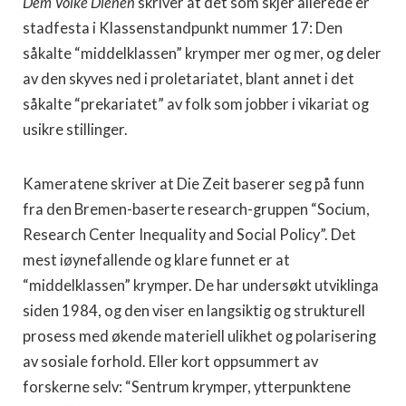
Dem Volke Dienen
skriver at det som skjer allerede er
stadfesta i Klassenstandpunkt nummer 17: Den
såkalte “middelklassen” krymper mer og mer, og deler
av den skyves ned i proletariatet, blant annet i det
såkalte “prekariatet” av folk som jobber i vikariat og
usikre stillinger.
Kameratene skriver at Die Zeit baserer seg på funn
fra den Bremen-baserte research-gruppen “Socium,
Research Center Inequality and Social Policy”. Det
mest iøynefallende og klare funnet er at
“middelklassen” krymper. De har undersøkt utviklinga
siden 1984, og den viser en langsiktig og strukturell
prosess med økende materiell ulikhet og polarisering
av sosiale forhold. Eller kort oppsummert av
forskerne selv: “Sentrum krymper, ytterpunktene