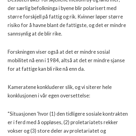
der særlig befolkninga i byene blir polarisert med
større forskjell på fattig og rik. Kvinner løper større
risiko for å havne blant de fattigste, og det er mindre
sannsynlig at de blir rike.
Forskningen viser også at det er mindre sosial
mobilitet nå enn i 1984, altså at det er mindre sjanse
for at fattige kan bli rike nå enn da.
Kameratene konkluderer slik, og vi siterer hele
konklusjonen i vår egen oversettelse:
“Situasjonen ‘hvor (1) den tidligere sosiale kontrakten
er i ferd med å oppløses, (2) proletariatets rekker
vokser og (3) store deler av proletariatet og