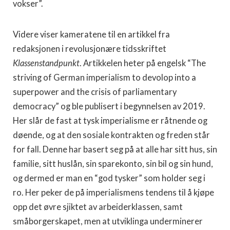
vokser”.
Videre viser kameratene til en artikkel fra
redaksjonen i revolusjonære tidsskriftet
Klassenstandpunkt
. Artikkelen heter på engelsk “The
striving of German imperialism to devolop into a
superpower and the crisis of parliamentary
democracy” og ble publisert i begynnelsen av 2019.
Her slår de fast at tysk imperialisme er råtnende og
døende, og at den sosiale kontrakten og freden står
for fall. Denne har basert seg på at alle har sitt hus, sin
familie, sitt huslån, sin sparekonto, sin bil og sin hund,
og dermed er man en “god tysker” som holder seg i
ro. Her peker de på imperialismens tendens til å kjøpe
opp det øvre sjiktet av arbeiderklassen, samt
småborgerskapet, men at utviklinga underminerer