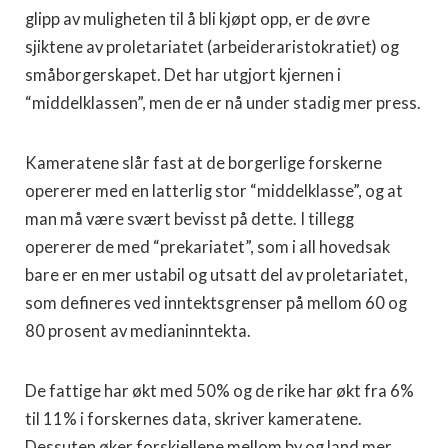
glipp av muligheten til å bli kjøpt opp, er de øvre
sjiktene av proletariatet (arbeideraristokratiet) og
småborgerskapet. Det har utgjort kjernen i
“middelklassen”, men de er nå under stadig mer press.
Kameratene slår fast at de borgerlige forskerne
opererer med en latterlig stor “middelklasse”, og at
man må være svært bevisst på dette. I tillegg
opererer de med “prekariatet”, som i all hovedsak
bare er en mer ustabil og utsatt del av proletariatet,
som defineres ved inntektsgrenser på mellom 60 og
80 prosent av medianinntekta.
De fattige har økt med 50% og de rike har økt fra 6%
til 11% i forskernes data, skriver kameratene.
Dessuten øker forskjellene mellom by og land mer,