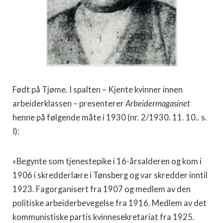
Født på Tjøme. I spalten – Kjente kvinner innen
arbeiderklas­sen – presenterer
Arbeidermagasinet
henne på følgende måte i 1930 (nr. 2/1930. 11. 10.. s.
I):
«Begynte som tjenestepike i 16-årsalderen og kom i
1906 i skredderlære i Tønsberg og var skredder inntil
1923. Fagorgani­sert fra 1907 og medlem av den
politiske arbeiderbevegelse fra 1916. Medlem av det
kommunistiske partis kvinnesekretariat fra 1925.