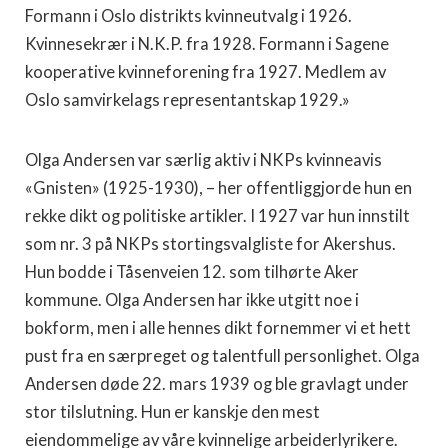
Formann i Oslo distrikts kvinneutvalg i 1926.
Kvinnesekrær i N.K.P. fra 1928. Formann i Sagene
kooperative kvinneforening fra 1927. Medlem av
Oslo samvirkelags repre­sentantskap 1929.»
Olga Andersen var særlig aktiv i NKPs kvinneavis
«Gnisten» (1925-1930), – her offentliggjorde hun en
rekke dikt og politiske artikler. I 1927 var hun innstilt
som nr. 3 på NKPs stortingsvalgliste for Akershus.
Hun bodde i Tåsenveien 12. som tilhørte Aker
kommune. Olga Andersen har ikke utgitt noe i
bokform, men i alle hennes dikt fornemmer vi et hett
pust fra en særpreget og talentfull personlighet. Olga
Andersen døde 22. mars 1939 og ble gravlagt under
stor tilslutning. Hun er kanskje den mest
eiendommelige av våre kvinnelige arbeiderlyrikere.