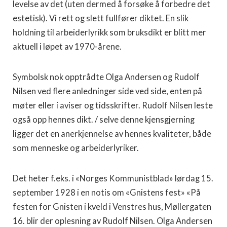
levelse av det (uten dermed å forsøke å forbedre det
estetisk). Vi rett og slett fullfører diktet. En slik
holdning til arbeiderlyrikk som bruksdikt er blitt mer
aktuell i løpet av 1970-årene.
Symbolsk nok opptrådte Olga Andersen og Rudolf
Nilsen ved flere anledninger side ved side, enten på
møter eller i aviser og tidsskrifter. Rudolf Nilsen leste
også opp hennes dikt. / selve denne kjensgjerning
ligger det en anerkjennelse av hennes kvaliteter, både
som menneske og arbeiderlyriker.
Det heter f.eks. i «Norges Kommunistblad» lørdag 15.
sep­tember 1928 i en notis om «Gnistens fest» «På
festen for Gnisten i kveld i Venstres hus, Møllergaten
16. blir der oplesning av Rudolf Nilsen. Olga Andersen