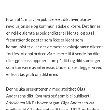
Fram til 1. mai vil vi publisere et dikt hver uke av
revolusjonære og kommunistiske diktere. Det finnes
en rekke glemte arbeiderdiktere i Norge, og også
fremstående poeter som ikke er kjent som
kommunister eller der de mest revolusjonære diktene
forties. Vi oppfordrer våre lesere til å sende inn dikt
eller gjøre oss oppmerksom på dikt og diktsamlinger
som kan være av interesse. Under diktet legger vi ved
en kort biografi om dikteren.
Denne uka presenterer vi med stolthet Olga
Andersens dikt
Kom med oss!
som blei publisert i
Arbeideren
NKPs hovedorgan. Olga Andersen var
medlem i NKP siden dets stiftelse i 1923, og hadde