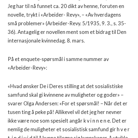
Jeg har til nå funnet ca. 20 dikt av henne, foruten en
novelle, trykt i «Arbeider- Revy», – «Av hverdagens
små problemer» (Arbeider-Revy. 5/1935, 9. 3., s. 35-
36). Antagelig er novellen ment som et bidrag til Den
internasjonale kvinnedag. 8. mars.
På et enquete-spørsmål i samme nummer av
«Arbeider-Revy»:
«Hvad ønsker De i Deres stilling at det sosialistiske
samfund skal gi kvinnene av muligheter og goder» –
svarer Olga Andersen: «For et spørsmål! – Når det er
tusen ting å peke på! Allikevel vil det jeg her nevner
ikke være noe som spesielt angår k v i n n e n e. Det er
nemlig de muligheter et sosialistisk samfund gir h v e r