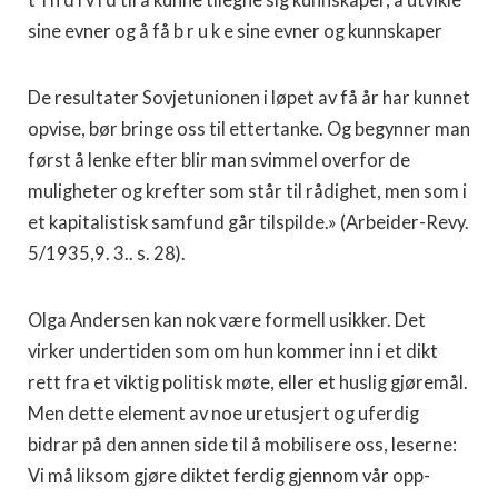
t i n d i v i d til å kunne tilegne sig kunnskaper, å utvikle
sine evner og å få b r u k e sine evner og kunnskaper
De resultater Sovjetunionen i løpet av få år har kunnet
opvise, bør bringe oss til ettertanke. Og begynner man
først å lenke efter blir man svimmel overfor de
muligheter og krefter som står til rådighet, men som i
et kapitalistisk samfund går tilspilde.» (Arbeider-Revy.
5/1935,9. 3.. s. 28).
Olga Andersen kan nok være formell usikker. Det
virker un­dertiden som om hun kommer inn i et dikt
rett fra et viktig politisk møte, eller et huslig gjøremål.
Men dette element av noe uretusjert og uferdig
bidrar på den annen side til å mobilisere oss, leserne:
Vi må liksom gjøre diktet ferdig gjennom vår opp­