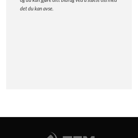
og du kan gjøre ditt bidrag ved å støtte oss med
det du kan avse.