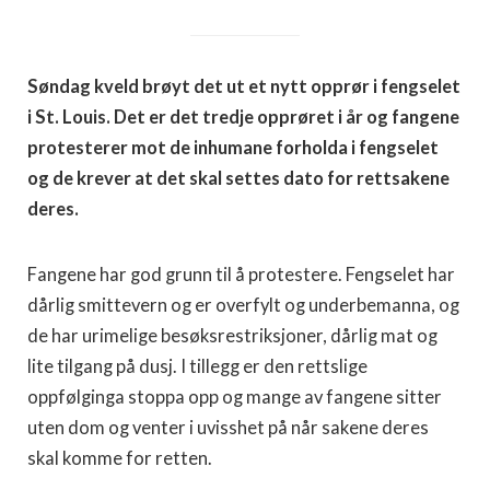
Søndag kveld brøyt det ut et nytt opprør i fengselet
i St. Louis. Det er det tredje opprøret i år og fangene
protesterer mot de inhumane forholda i fengselet
og de krever at det skal settes dato for rettsakene
deres.
Fangene har god grunn til å protestere. Fengselet har
dårlig smittevern og er overfylt og underbemanna, og
de har urimelige besøksrestriksjoner, dårlig mat og
lite tilgang på dusj. I tillegg er den rettslige
oppfølginga stoppa opp og mange av fangene sitter
uten dom og venter i uvisshet på når sakene deres
skal komme for retten.