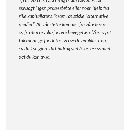
Tjen Folket Media trenger din støtte. Vi får
selvsagt ingen pressestøtte eller noen hjelp fra
rike kapitalister slik som rasistiske “alternative
medier”. All vår støtte kommer fra våre lesere
og fra den revolusjonære bevegelsen. Vi er dypt
takknemlige for dette. Vi overlever ikke uten,
og du kan gjøre ditt bidrag ved å støtte oss med
det du kan avse.