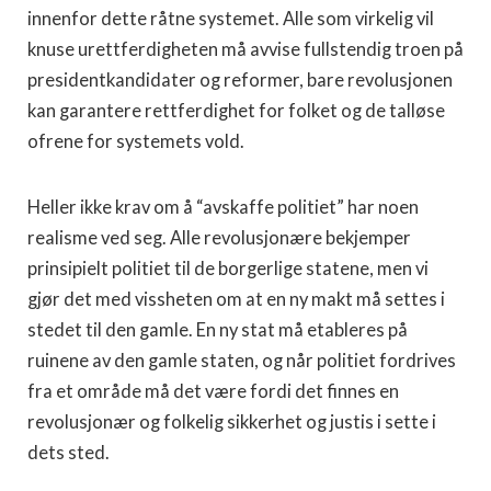
innenfor dette råtne systemet. Alle som virkelig vil
knuse urettferdigheten må avvise fullstendig troen på
presidentkandidater og reformer, bare revolusjonen
kan garantere rettferdighet for folket og de talløse
ofrene for systemets vold.
Heller ikke krav om å “avskaffe politiet” har noen
realisme ved seg. Alle revolusjonære bekjemper
prinsipielt politiet til de borgerlige statene, men vi
gjør det med vissheten om at en ny makt må settes i
stedet til den gamle. En ny stat må etableres på
ruinene av den gamle staten, og når politiet fordrives
fra et område må det være fordi det finnes en
revolusjonær og folkelig sikkerhet og justis i sette i
dets sted.