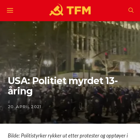
USA: Politiet myrdet 13-
åring
20. APRIL 2021
Bilde: Politistyrker rykker ut etter protester og opptøyer i