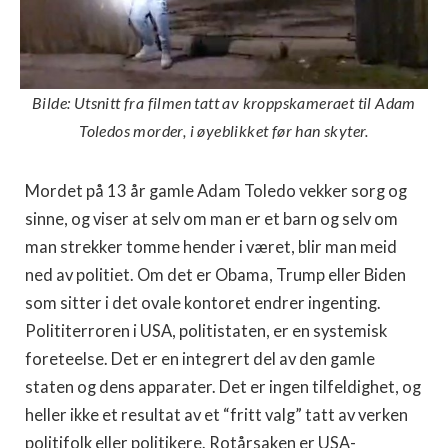
Bilde: Utsnitt fra filmen tatt av kroppskameraet til Adam
Toledos morder, i øyeblikket før han skyter.
Mordet på 13 år gamle Adam Toledo vekker sorg og
sinne, og viser at selv om man er et barn og selv om
man strekker tomme hender i været, blir man meid
ned av politiet. Om det er Obama, Trump eller Biden
som sitter i det ovale kontoret endrer ingenting.
Polititerroren i USA, politistaten, er en systemisk
foreteelse. Det er en integrert del av den gamle
staten og dens apparater. Det er ingen tilfeldighet, og
heller ikke et resultat av et “fritt valg” tatt av verken
politifolk eller politikere. Rotårsaken er USA-