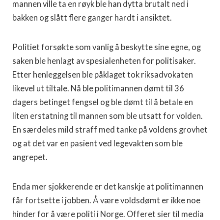
mannen ville ta en røyk ble han dytta brutalt ned i
bakken og slått flere ganger hardt i ansiktet.
Politiet forsøkte som vanlig å beskytte sine egne, og
saken ble henlagt av spesialenheten for politisaker.
Etter henleggelsen ble påklaget tok riksadvokaten
likevel ut tiltale. Nå ble politimannen dømt til 36
dagers betinget fengsel og ble dømt til å betale en
liten erstatning til mannen som ble utsatt for volden.
En særdeles mild straff med tanke på voldens grovhet
og at det var en pasient ved legevakten som ble
angrepet.
Enda mer sjokkerende er det kanskje at politimannen
får fortsette i jobben. Å være voldsdømt er ikke noe
hinder for å være politi i Norge. Offeret sier til media