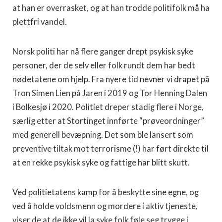
at han er overrasket, og at han trodde politifolk må ha
plettfri vandel.
Norsk politi har nå flere ganger drept psykisk syke
personer, der de selv eller folk rundt dem har bedt
nødetatene om hjelp. Fra nyere tid nevner vi drapet på
Tron Simen Lien på Jaren i 2019 og Tor Henning Dalen
i Bolkesjø i 2020. Politiet dreper stadig flere i Norge,
særlig etter at Stortinget innførte “prøveordninger”
med generell bevæpning. Det som ble lansert som
preventive tiltak mot terrorisme (!) har ført direkte til
at en rekke psykisk syke og fattige har blitt skutt.
Ved politietatens kamp for å beskytte sine egne, og
ved å holde voldsmenn og mordere i aktiv tjeneste,
viser de at de ikke vil la syke folk føle seg trygge i