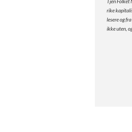
Tjen Folket 
rike kapital
lesere og fr
ikke uten, o