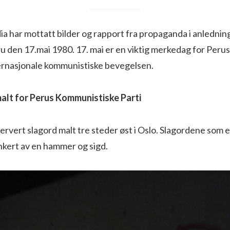
a har mottatt bilder og rapport fra propaganda i anledning
ru den 17.mai 1980. 17. mai er en viktig merkedag for Per
ternasjonale kommunistiske bevegelsen.
alt for Perus Kommunistiske Parti
servert slagord malt tre steder øst i Oslo. Slagordene som er
nkert av en hammer og sigd.