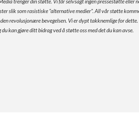
Media trenger din støtte. Vi får selvsagt ingen pressestøtte eller n
ister slik som rasistiske “alternative medier”. All vår støtte komm
a den revolusjonære bevegelsen. Vi er dypt takknemlige for dette.
g du kan gjøre ditt bidrag ved å støtte oss med det du kan avse.