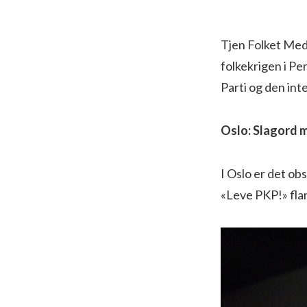
Tjen Folket Medi
folkekrigen i Pe
Parti og den in
Oslo: Slagord m
I Oslo er det ob
«Leve PKP!» fla