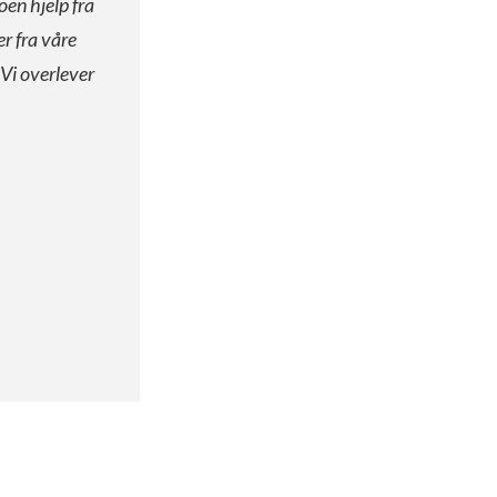
oen hjelp fra
er fra våre
 Vi overlever