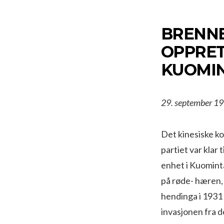
BRENNE
OPPRET
KUOMIN
29.
september
19
Det kinesiske ko
partiet var klar
enhet i Kuominta
på røde- hæren, 
hendinga i 1931 
invasjonen fra d