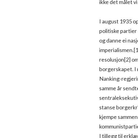
ikke det målet vi
I august 1935 o
politiske partier
og danne ei nasj
im­perialismen.[
resolusjon[2] o
borgerskapet. I
Nanking-regjeri
sam­me år sendte
sentraleksekuti
stanse borgerkri
kjempe sammen m
kommunistpartiet
I tillegg til er