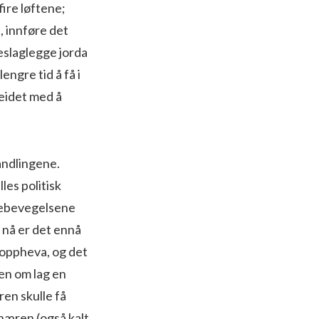
fire løftene;
, innføre det
eslaglegge jorda
lengre tid å få i
beidet med å
andlingene.
les politisk
ssebevegelsene
l nå er det ennå
 oppheva, og det
en om lag en
ren skulle få
hæren (også kalt