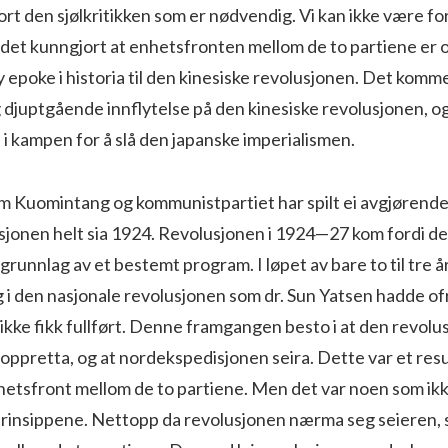
jort den sjølkritikken som er nødvendig. Vi kan ikke være f
 det kunngjort at enhetsfronten mellom de to partiene er 
 epoke i his­toria til den kinesiske revolusjonen. Det kommer
djuptgående innflytelse på den kinesiske revolusjonen, og 
 i kampen for å slå den japanske imperialismen.
 Kuomintang og kommunistpartiet har spilt ei av­gjørende 
sjonen helt sia 1924. Revolusjonen i 1924—27 kom fordi de
runnlag av et be­stemt program. I løpet av bare to til tre å
i den nasjonale revolusjonen som dr. Sun Yatsen hadde ofra
ikke fikk fullført. Denne framgangen besto i at den revolu
ppretta, og at nordekspedisjonen seira. Dette var et resul
ets­front mellom de to partiene. Men det var noen som ikke
rinsippene. Nettopp da revolusjonen nærma seg sei­eren, s