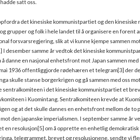
 hadde satt oss.
ppfordra det kinesiske kommunistpartiet og den ki­nesiske
 og grupper og folk i hele landet til å organisere en forent
onal forsvarsregjering, slik at vi kunne kjempe sammen mo
1] I desember samme år vedtok det kinesiske kommunist­par
m å danne en nasjonal enhetsfront mot Japan sammen med 
 mai 1936 offentliggjorde rødehæren et telegram[3] der d
nga skulle stanse borgerkrigen og gå sammen med oss mot 
 sentralkomiteen i det kinesiske kommunistpartiet et brev
vkomiteen i Kuomintang. Sentralkomiteen krevde at Kuomi
gen og at det skulle dannes en en­hetsfront mellom de to p
ot den japan­ske imperialismen. I september samme år v
 en resolusjon[5] om å opprette en enhetlig demokratisk r
klæringa, telegrammet, brevet og resolusjonene, sendte vi fl