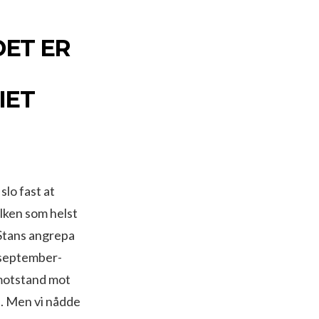
ET ER
IET
slo fast at
ilken som helst
 Stans angrepa
. september-
 motstand mot
a. Men vi nådde