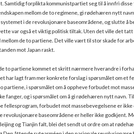
et. Samtidig forplikta kommunistpartiet seg til å innfri disse 
fiendskapen mellom de to regimene, gi rødehæren nytt navn
systemet i de revolusjonære baseom­rådene, og slutte å b
tte var også et viktig politisk tiltak. Uten det ville det tatt 
 mellom de to partiene. Det ville vært til stor skade for ar
anden mot Japan raskt.
 de to partiene kommet et skritt nærmere hverandre i forh
 har lagt fram mer konkrete forslag i spørsmålet om et fel
to partiene, i spørs­målet om å oppheve forbudet mot ma
­ske fanger, og i spørsmålet om å gi rødehæren nytt navn. Ti
noe fellesprogram, forbudet mot massebevegelsene er ikke
de revolusjonære baseområdene er heller ikke godkjent. M
eijing og Tianjin falt, blei det sendt ut ordre om at rødehæ
ig Den åttende rutearméen i den nasjonale revolusjonære 