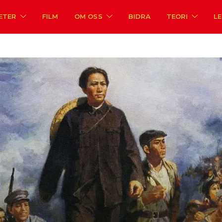
ETER
FILM
OM OSS
BIDRA
TEORI
L