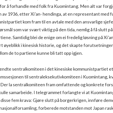
or å forhandle med folk fra Kuomintang. Men alt var forgj
n av 1936, etter Xi’an- hendinga, at en representant med f
nistpartiet kom fram til en avtale med den ansvarlige sjef
pørsmål som var svært viktig på den tida, nemlig å få slutt 
tiene. Samtidig blei de enige om ei fredelig løsning på Xi’
rt øyeblikk i kinesisk historie, og det skapte forutsetningen
lom de to partiene kunne bli tatt opp igjen.
 sendte sentralkomiteen i det kinesiske kommunist­partiet e
umssesjonen til sentraleksekutivkomiteen i Kuomintang, k
. Der la sentralko­miteen fram omfattende og konkrete for
skulle samarbeide. I telegrammet forlangte vi at Kuomintang
e disse fem krava: Gjøre slutt på borgerkri­gen, innføre dem
 nasjonalforsamling, forberede motstanden mot Japan rask