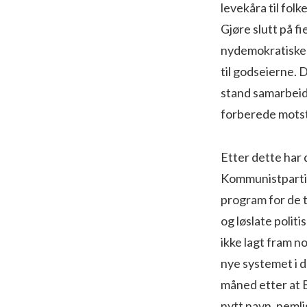
levekåra til folk
Gjøre slutt på 
nydemokratiske 
til godseierne. De
stand sam­arbeid
forberede motst
Etter dette har
Kommunistpartiet
program for de 
og løslate politi
ikke lagt fram 
nye systemet i 
måned etter at B
nytt navn, neml