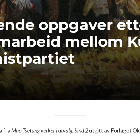
nde oppgaver ette
amarbeid mellom 
stpartiet
a fra
Mao Tsetung verker i utvalg, bind 2
utgitt av Forlaget O