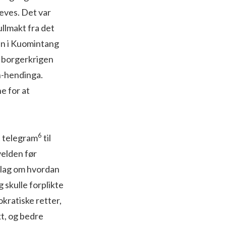
eves. Det var
ullmakt fra det
en i Kuomin­tang
på borgerkrigen
an-hendinga.
e for at
6
t telegram
til
velden før
slag om hvordan
 skulle forplikte
okratiske retter,
t, og bedre