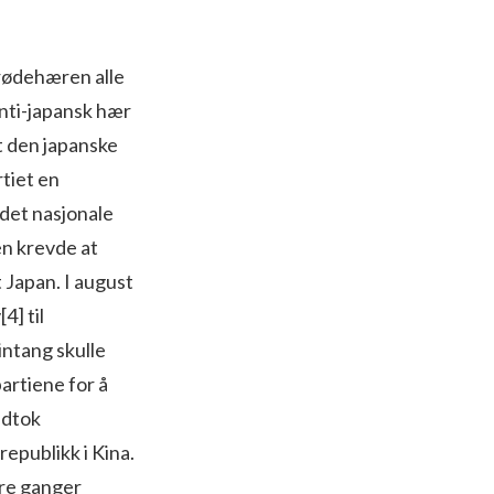
 rødehæren alle
 anti-japansk hær
t den japanske
tiet en
det nasjonale
en krevde at
Japan. I august
[4]
til
ntang skulle
artiene for å
edtok
epublikk i Kina.
ere ganger