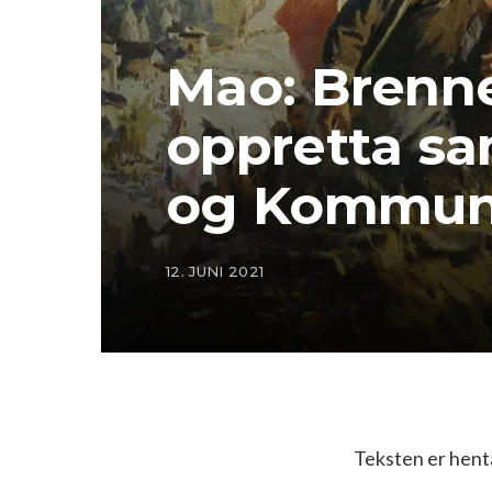
Mao: Brenne
oppretta s
og Kommuni
12. JUNI 2021
Teksten er hent