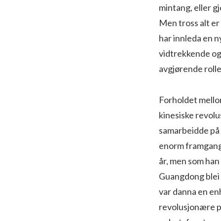
mintang, eller g
Men tross alt er
har innleda en ny
vidtrekkende og 
avgjørende rolle
Forholdet mellom
kinesiske revolu
samarbeidde på g
enorm fram­gang 
år, men som han 
Guangdong blei o
var danna en enh
revolusjonære p