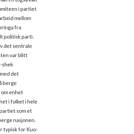
miteen i partiet
marbeid mellom
æringa fra
politisk parti.
av det sentrale
en var blitt
i-shek
ermed det
 å berge
t om enhet
t i folket i hele
partiet som et
å berge nasjonen.
r typisk for Kuo­