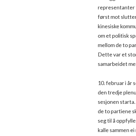
representanter f
først mot slutte
kinesiske kommu­
om et politisk s
mellom de to par
Dette var et sto
samarbeidet mel­
10. februar i år
den tredje plen
sesjonen starta
de to partie­ne 
seg til å oppfyll
kalle sammen ei