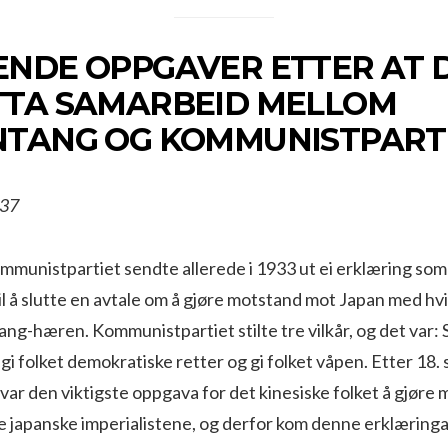
NDE OPPGAVER ETTER AT D
TA SAMARBEID MELLOM
TANG OG KOMMUNISTPART
37
mmunistpartiet sendte allerede i 1933 ut ei erklæring som 
 til å slutte en avtale om å gjøre mot­stand mot Japan med hv
ng-hæren. Kommunistpartiet stilte tre vilkår, og det var:
gi folket demokratiske retter og gi folket våpen. Etter 18
var den viktigste oppgava for det kinesi­ske folket å gjøre
e japanske imperialis­tene, og derfor kom denne erklæring