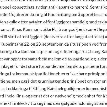
ppe i oppsettinga av den anti- japanske hæren). Sentralko
rede 15. juli ei erklæring til Kuomintang om å opprette sa
Den skulle etter avtalen offentliggjøres samtidig med erkl
om at Kinas Kommunistiske Parti var god­kjent som et legalt 
 til slutt offentlig­gjort (dessverre etter lang utsettelse) 
 Kuomintang 22. og 23. september, da situasjonen ved front
klæringa fra kommunistpartiet og erklæringa fra Chiang Ka
t var oppretta samarbeid mellom de to. partiene, og la d
laget for det store forbun­det mellom de to partiene for
ringa fra kom­munistpartiet innebærer ikke bare prinsippe
tiene, men også det grunnleggende prinsippet om stor enhe
ra at erklæringa til Chiang Kai-shek godkjenner kommunist
arti i hele Kina, og sier at det er nødvendig med enhet for 
hek har ikke kvitta seg med den sjølgode holdninga som e