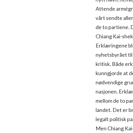
Attende armégru
vårt sendte alle
de to partiene. 
Chiang Kai-shek 
Erklæringene blei
nyhetsbyrået til
kritisk. Både er
kunngjorde at de
nødvendige grunn
nasjonen. Erklæ
mellom de to par
landet. Det er b
legalt politisk p
Men Chiang Kai-s