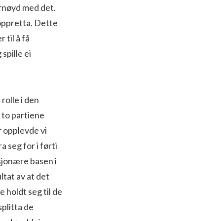
ornøyd med det.
oppretta. Dette
 til å få
spille ei
rolle i den
 to partiene
r opplevde vi
 seg for i førti
sjonære basen i
tat av at det
 holdt seg til de
plitta de