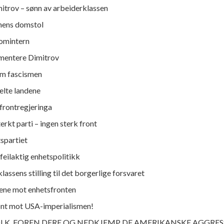
mitrov – sønn av arbeiderklassen
smens domstol
Komintern
mentere Dimitrov
om fascismen
elte landene
frontregjeringa
terkt parti – ingen sterk front
spartiet
 feilaktig enhetspolitikk
lassens stilling til det borgerlige forsvaret
tene mot enhetsfronten
ont mot USA-imperialismen!
OLK, FOREN DERE OG NEDKJEMP DE AMERIKANSKE AGGRE