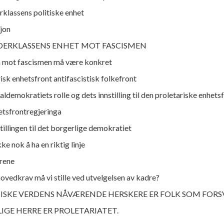
rklassens politiske enhet
jon
IDERKLASSENS ENHET MOT FASCISMEN
 mot fascismen må være konkret
isk enhetsfront antifascistisk folkefront
ldemokratiets rolle og dets innstilling til den proletariske enhets
tsfrontregjeringa
tillingen til det borgerlige demokratiet
kke nok å ha en riktig linje
rene
hovedkrav må vi stille ved utvelgelsen av kadre?
TISKE VERDENS NÅVÆRENDE HERSKERE ER FOLK SOM FORS
IGE HERRE ER PROLETARIATET.