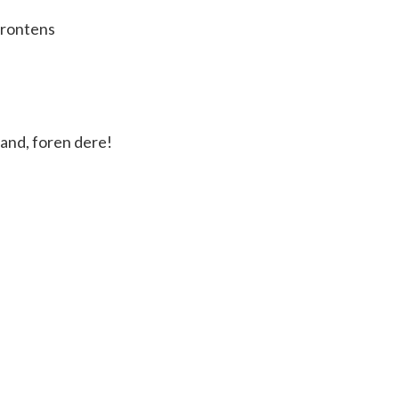
frontens
 land, foren dere!