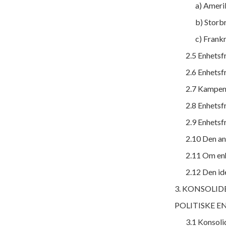
a) Amerik
b) Storbr
c) Frankr
2.5 Enhetsf
2.6 Enhetsfr
2.7 Kampen
2.8 Enhets
2.9 Enhetsf
2.10 Den an
2.11 Om en
2.12 Den i
3. KONSOLI
POLITISKE E
3.1 Konsoli