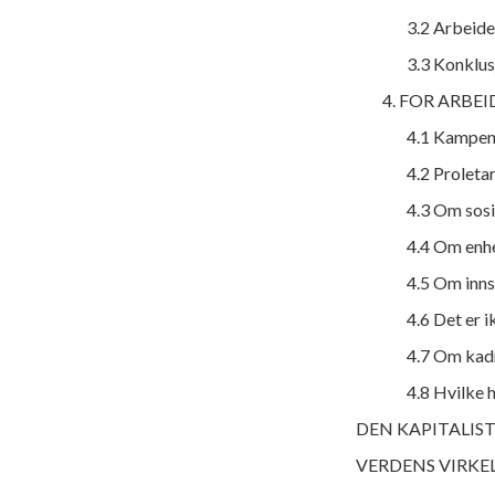
3.2 Arbeide
3.3 Konklus
4. FOR ARBE
4.1 Kampen
4.2 Proletar
4.3 Om sosia
4.4 Om enhe
4.5 Om inns
4.6 Det er i
4.7 Om kad
4.8 Hvilke 
DEN KAPITALIS
VERDENS VIRKEL