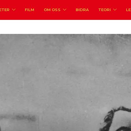
ETER
FILM
OM OSS
BIDRA
TEORI
L