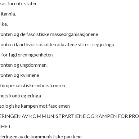
as forente stater.
itannia.
ike.
ronten og de fascistiske masseorganisasjonene
onten i land hvor sosialdemokratene sitter i regjeringa
 for fagforeningsenheten
fronten og ungdommen.
ronten og kvinnene
tiimperialistiske enhetsfronten
hetsfrontregjeringa
deologiske kampen mot fascismen
DERINGEN AV KOMMUNISTPARTIENE OG KAMPEN FOR PRO
NHET
deringen av de kommunistiske partiene