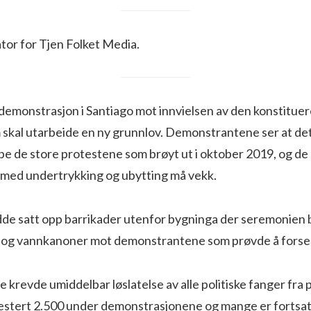
or for Tjen Folket Media.
en demonstrasjon i Santiago mot innvielsen av den konstitue
 skal utarbeide en ny grunnlov. Demonstrantene ser at det
pe de store protestene som brøyt ut i oktober 2019, og de s
med undertrykking og ubytting må vekk.
de satt opp barrikader utenfor bygninga der seremonien bl
 og vannkanoner mot demonstrantene som prøvde å forse
revde umiddelbar løslatelse av alle politiske fanger fra
arrestert 2.500 under demonstrasjonene og mange er fortsatt