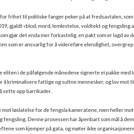
or frihet til politiske fanger peker på at fredsavtalen, so
9, gjaldt «blod, mord, lemlestelse, voldtekt og fengsling a
som gjør det enda mer forkastelig, en pakt som er lagd av
liten som er ansvarlig for å videreføre elendighet, overgrep
.
 eliten i de påfølgende månedene signerte ei pakke med lo
r å kriminalisere fattige og sultne mennesker, og lov mot t
å sette opp barrikader.
e mot løslatelse for de fengsla kameratene, men heller mo
g fengsling. Denne prosessen har åpenbart som mål å dem
eftene som kjemper på gata, og møter ikke organisasjonen