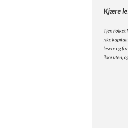
Kjære le
Tjen Folket 
rike kapital
lesere og fr
ikke uten, o