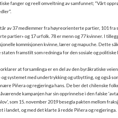
litiske fanger og reell omveltning av samfunnet; “Vårt opprø
dler”.
tår av 37 medlemmer fra høyreorienterte partier, 101 fra 
te partier» og 17 urfolk. 78 er menn og 77 kvinner. I tille
sjonelle kommisjonen kvinne, lærer og mapuche. Dette såka
 staten framstilt som redninga for den sosiale og politiske 
orklarer at forsamlinga er en del av den byråkratiske veien 
 og systemet med undertrykking og utbytting, og også som
nære Piñera og regjeringa hans. De ber det chilenske folke
værende kampanjen har sin opprinnelse i den falske ‘avtal
nlov’, som 15. november 2019 besegla pakten mellom fraksj
 i landet, og med det klarte å redde Piñera og regjeringa.