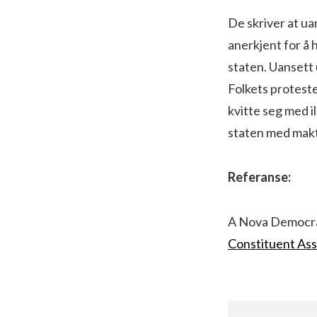
De skriver at ua
anerkjent for å h
staten. Uansett u
Folkets proteste
kvitte seg med 
staten med makt
Referanse:
A Nova Democr
Constituent As