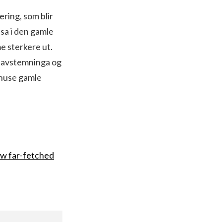
ering, som blir
risa i den gamle
me sterkere ut.
lkeavstemninga og
knuse gamle
ew far-fetched