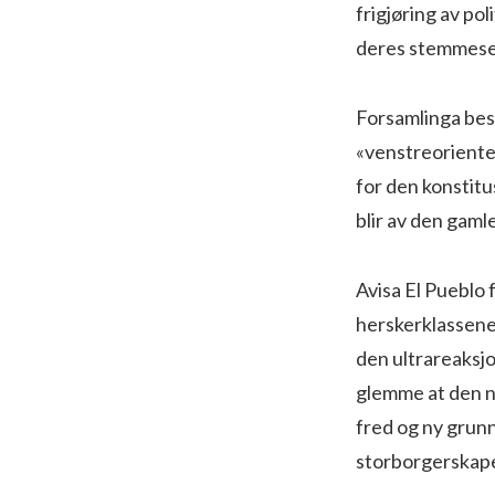
frigjøring av po
deres stemmese
Forsamlinga bes
«venstreorienter
for den konstitu
blir av den gamle
Avisa El Pueblo f
herskerklassene
den ultrareaksjo
glemme at den nå
fred og ny grun
storborgerskapet