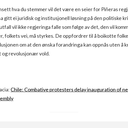
nsett hva du stemmer vil det være en seier for Piñeras regj
a gitt ei juridisk og institusjonell løsning på den politiske k
tfall vil ikke regjeringa falle som følge av det, den vil kom
r, folkets vei, må styrkes. De oppfordrer til å boikotte fo
illusjonen om at den ønska forandringa kan oppnås uten å 
 og revolusjonær vold.
acia:
Chile: Combative protesters delay inauguration of n
sembly