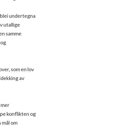
m blei undertegna
v utallige
 den samme
 og
ver, som en lov
ildekking av
t mer
pe konflikten og
s mål om