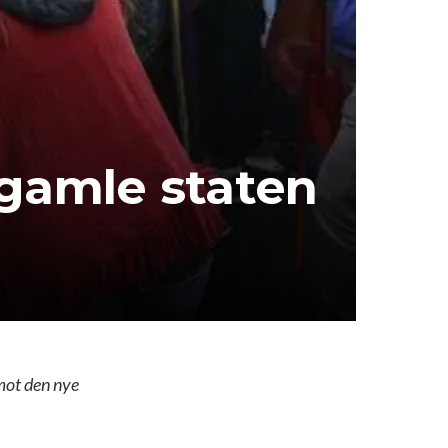
 gamle staten
 mot den nye