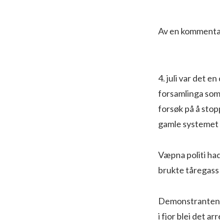
Av en kommentat
4. juli var det 
forsamlinga som
forsøk på å stop
gamle systemet 
Væpna politi had
brukte tåregass
Demonstrantene k
i fjor blei det 