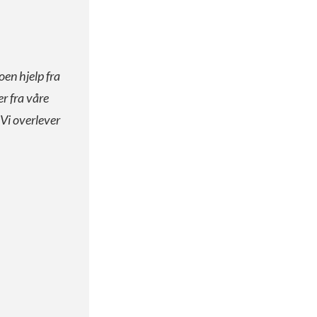
oen hjelp fra
er fra våre
 Vi overlever