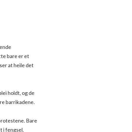
rende
te bare er et
er at heile det
ei holdt, og de
re barrikadene.
 protestene. Bare
 i fengsel.