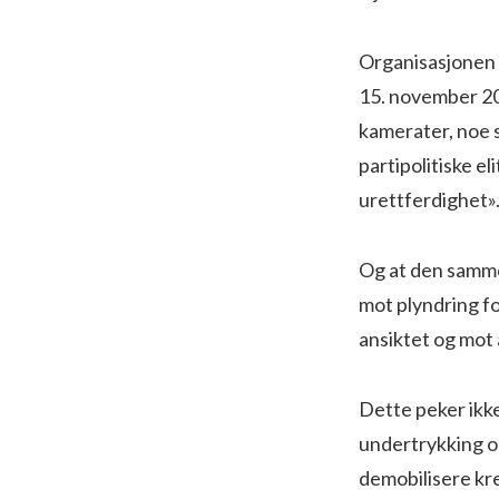
Organisasjonen f
15. november 201
kamerater, noe 
partipolitiske e
urettferdighet»
Og at den samme
mot plyndring fo
ansiktet og mot 
Dette peker ikk
undertrykking o
demobilisere kr