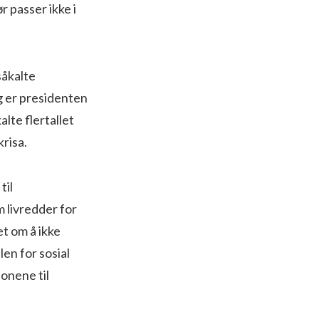
r passer ikke i
såkalte
gg er presidenten
lte flertallet
krisa.
til
 livredder for
t om å ikke
en for sosial
onene til