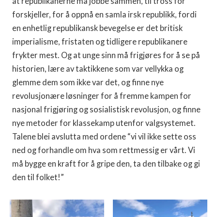
at republikanerne må jobbe sammen, til tross for
forskjeller, for å oppnå en samla irsk republikk, fordi
en enhetlig republikansk bevegelse er det britisk
imperialisme, fristaten og tidligere republikanere
frykter mest. Og at unge sinn må frigjøres for å se på
historien, lære av taktikkene som var vellykka og
glemme dem som ikke var det, og finne nye
revolusjonære løsninger for å fremme kampen for
nasjonal frigjøring og sosialistisk revolusjon, og finne
nye metoder for klassekamp utenfor valgsystemet.
Talene blei avslutta med ordene “vi vil ikke sette oss
ned og forhandle om hva som rettmessig er vårt. Vi
må bygge en kraft for å gripe den, ta den tilbake og gi
den til folket!”