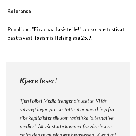
Referanse
Punalippu:
“Ei rauhaa fasisteille!” Joukot vastustivat
päättävästi fasismia Helsingissä 25.9.
Kjære leser!
Tjen Folket Media trenger din støtte. Vi får
selvsagt ingen pressestøtte eller noen hjelp fra
rike kapitalister slik som rasistiske “alternative
medier”. All vår støtte kommer fra våre lesere
og fra den revolusjonære bevegelsen. Vi er dypt