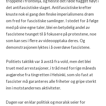
troppene i frontlinja, og heiste det røde flagget høyt i
det antifascistiske slaget. Antifascistiske krefter
knuste nok ei gang den finske imperialismens drøm
om fred for fascistiske samlinger. I stedet for å følge
med på sine egne taler, blei en betydelig andel av
fascistene tvunget til å fokusere på protestene, noe
som kan ses i flere av videoopptaka deres. Og
demonstrasjonen lyktes i å overdøve fascistene.
Politiets taktikk var å avstå fra vold, men det blei
truet med arrestasjoner, i tråd med forrige måneds
avgjørelse fra tingretten i Helsinki, som slo fast at
fascister må garanteres alle friheter og gripe sterkt
inn i motstandernes aktiviteter.
Dagen var en klar politisk og moralsk seier for