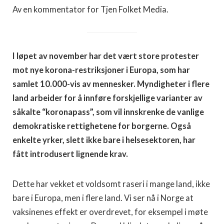
Av en kommentator for Tjen Folket Media.
I løpet av november har det vært store protester
mot nye korona-restriksjoner i Europa, som har
samlet 10.000-vis av mennesker. Myndigheter i flere
land arbeider for å innføre forskjellige varianter av
såkalte “koronapass”, som vil innskrenke de vanlige
demokratiske rettighetene for borgerne. Også
enkelte yrker, slett ikke bare i helsesektoren, har
fått introdusert lignende krav.
Dette har vekket et voldsomt raseri i mange land, ikke
bare i Europa, men i flere land. Vi ser nå i Norge at
vaksinenes effekt er overdrevet, for eksempel i møte