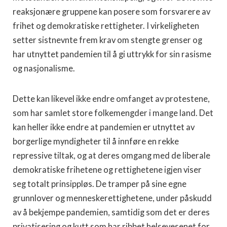
reaksjonære gruppene kan posere som forsvarere av
frihet og demokratiske rettigheter. I virkeligheten
setter sistnevnte frem krav om stengte grenser og
har utnyttet pandemien til å gi uttrykk for sin rasisme
og nasjonalisme.
Dette kan likevel ikke endre omfanget av protestene,
som har samlet store folkemengder i mange land. Det
kan heller ikke endre at pandemien er utnyttet av
borgerlige myndigheter til å innføre en rekke
repressive tiltak, og at deres omgang med de liberale
demokratiske frihetene og rettighetene igjen viser
seg totalt prinsippløs. De tramper på sine egne
grunnlover og menneskerettighetene, under påskudd
av å bekjempe pandemien, samtidig som det er deres
privatisering og kutt som har ribbet helsevesenet for