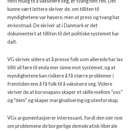
flest mulig til å vaksinere seg, er tvang helt feil. Det
kunne vært lettere skriver de, om tilliten til
myndighetene var høyere, men at press og tvang har
en kostnad. De skriver at i Danmark er det
dokumentert at tilliten til det politiske systemet har
dalt.
VG skriver videre at å presse folk som allerede har lav
tillit vil føre til enda mer sinne mot systemet, og at
myndighetene kan risikere å få større problemer i
fremtiden enn å få folk til å vaksinere seg. Videre
skriver de at koronapass skaper et skille mellom “oss”
og “dem” og skaper marginalisering og utenforskap.
VGs argumentasjon er interessant, fordi den sier noe
om problemene de borgerlige demokratisk-liberale