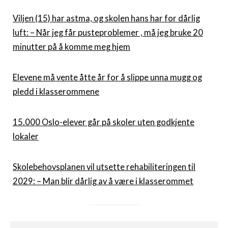
Viljen (15) har astma, og skolen hans har for dårlig
luft: – Når jeg får pusteproblemer , må jeg bruke 20
minutter på å komme meg hjem
Elevene må vente åtte år for å slippe unna mugg og
pledd i klasserommene
15.000 Oslo-elever går på skoler uten godkjente
lokaler
Skolebehovsplanen vil utsette rehabiliteringen til
2029: – Man blir dårlig av å være i klasserommet