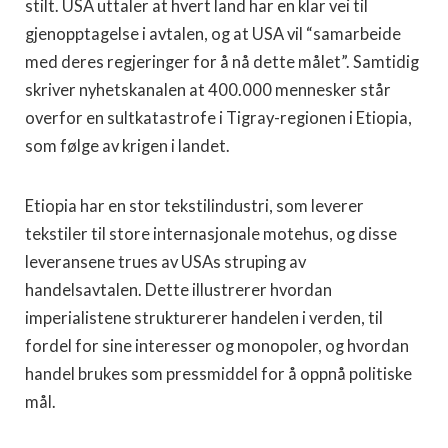
stilt. USA uttaler at hvert land har en klar vei til
gjenopptagelse i avtalen, og at USA vil “samarbeide
med deres regjeringer for å nå dette målet”. Samtidig
skriver nyhetskanalen at 400.000 mennesker står
overfor en sultkatastrofe i Tigray-regionen i Etiopia,
som følge av krigen i landet.
Etiopia har en stor tekstilindustri, som leverer
tekstiler til store internasjonale motehus, og disse
leveransene trues av USAs struping av
handelsavtalen. Dette illustrerer hvordan
imperialistene strukturerer handelen i verden, til
fordel for sine interesser og monopoler, og hvordan
handel brukes som pressmiddel for å oppnå politiske
mål.