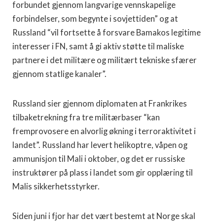
forbundet gjennom langvarige vennskapelige
forbindelser, som begynte i sovjettiden” og at
Russland “vil fortsette å forsvare Bamakos legitime
interesser i FN, samt å gi aktiv støtte til maliske
partnere i det militære og militært tekniske sfærer
gjennom statlige kanaler”.
Russland sier gjennom diplomaten at Frankrikes
tilbaketrekning fra tre militærbaser “kan
fremprovosere en alvorlig økning i terroraktivitet i
landet”. Russland har levert helikoptre, våpen og
ammunisjon til Mali i oktober, og det er russiske
instruktører på plass i landet som gir opplæring til
Malis sikkerhetsstyrker.
Siden juni i fjor har det vært bestemt at Norge skal