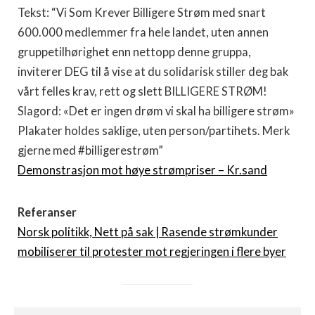
Tekst: “Vi Som Krever Billigere Strøm med snart
600.000 medlemmer fra hele landet, uten annen
gruppetilhørighet enn nettopp denne gruppa,
inviterer DEG til å vise at du solidarisk stiller deg bak
vårt felles krav, rett og slett BILLIGERE STRØM!
Slagord: «Det er ingen drøm vi skal ha billigere strøm»
Plakater holdes saklige, uten person/partihets. Merk
gjerne med #billigerestrøm”
Demonstrasjon mot høye strømpriser – Kr.sand
Referanser
Norsk politikk, Nett på sak | Rasende strømkunder
mobiliserer til protester mot regjeringen i flere byer