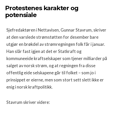
Protestenes karakter og
potensiale
Sjefredaktøren i Nettavisen, Gunnar Stavrum, skriver
at den varslede strømstøtten for desember bare
utgjør en brøkdel av strømregningen folk får i januar.
Han slår fast igjen at det er Statkraft og
kommuneeide kraftselskaper som tjener milliarder på
salget av norsk strøm, og at regningen fra disse
offentlig eide selskapene går til folket – som jo i
prinsippet er eierne, men som stort sett slett ikke er
enig i norsk kraftpolitikk.
Stavrum skriver videre: