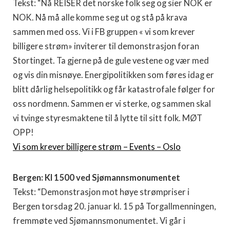
Tekst: “Nå REISER det norske folk seg og sier NOK er
NOK. Nå må alle komme seg ut og stå på krava
sammen med oss. Vi i FB gruppen « vi som krever
billigere strøm» inviterer til demonstrasjon foran
Stortinget. Ta gjerne på de gule vestene og vær med
og vis din misnøye. Energipolitikken som føres idag er
blitt dårlig helsepolitikk og får katastrofale følger for
oss nordmenn. Sammen er vi sterke, og sammen skal
vi tvinge styresmaktene til å lytte til sitt folk. MØT
OPP!
Vi som krever billigere strøm – Events – Oslo
Bergen: Kl 1500 ved Sjømannsmonumentet
Tekst: “Demonstrasjon mot høye strømpriser i
Bergen torsdag 20. januar kl. 15 på Torgallmenningen,
fremmøte ved Sjømannsmonumentet. Vi går i