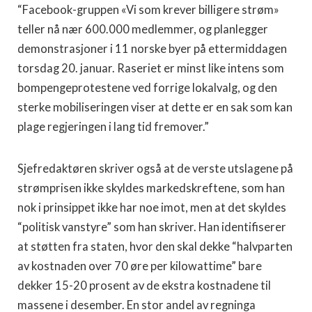
“Facebook-gruppen «Vi som krever billigere strøm»
teller nå nær 600.000 medlemmer, og planlegger
demonstrasjoner i 11 norske byer på ettermiddagen
torsdag 20. januar. Raseriet er minst like intens som
bompengeprotestene ved forrige lokalvalg, og den
sterke mobiliseringen viser at dette er en sak som kan
plage regjeringen i lang tid fremover.”
Sjefredaktøren skriver også at de verste utslagene på
strømprisen ikke skyldes markedskreftene, som han
nok i prinsippet ikke har noe imot, men at det skyldes
“politisk vanstyre” som han skriver. Han identifiserer
at støtten fra staten, hvor den skal dekke “halvparten
av kostnaden over 70 øre per kilowattime” bare
dekker 15-20 prosent av de ekstra kostnadene til
massene i desember. En stor andel av regninga