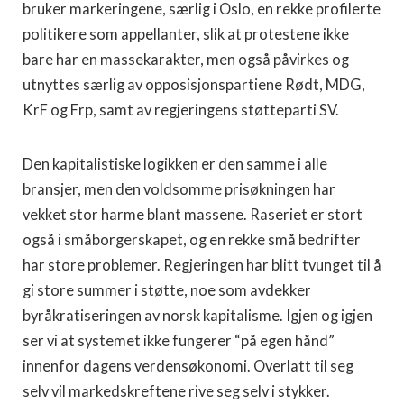
bruker markeringene, særlig i Oslo, en rekke profilerte
politikere som appellanter, slik at protestene ikke
bare har en massekarakter, men også påvirkes og
utnyttes særlig av opposisjonspartiene Rødt, MDG,
KrF og Frp, samt av regjeringens støtteparti SV.
Den kapitalistiske logikken er den samme i alle
bransjer, men den voldsomme prisøkningen har
vekket stor harme blant massene. Raseriet er stort
også i småborgerskapet, og en rekke små bedrifter
har store problemer. Regjeringen har blitt tvunget til å
gi store summer i støtte, noe som avdekker
byråkratiseringen av norsk kapitalisme. Igjen og igjen
ser vi at systemet ikke fungerer “på egen hånd”
innenfor dagens verdensøkonomi. Overlatt til seg
selv vil markedskreftene rive seg selv i stykker.