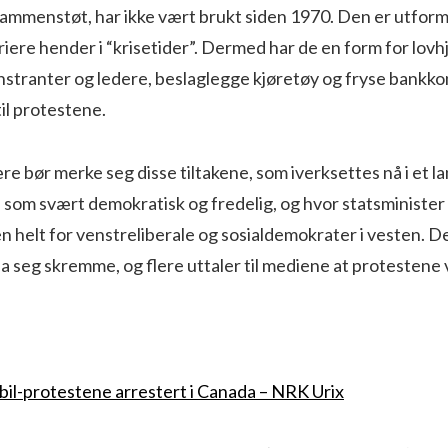
ammenstøt, har ikke vært brukt siden 1970. Den er utformet
ere hender i “krisetider”. Dermed har de en form for lovhj
stranter og ledere, beslaglegge kjøretøy og fryse bankkon
til protestene.
re bør merke seg disse tiltakene, som iverksettes nå i et l
s som svært demokratisk og fredelig, og hvor statsministe
n helt for venstreliberale og sosialdemokrater i vesten. 
la seg skremme, og flere uttaler til mediene at protestene v
bil-protestene arrestert i Canada – NRK Urix