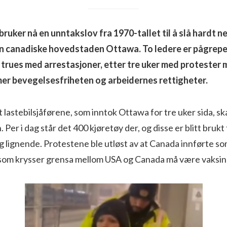
uker nå en unntakslov fra 1970-tallet til å slå hardt ne
en canadiske hovedstaden Ottawa. To ledere er pågrepe
trues med arrestasjoner, etter tre uker med protester 
er bevegelsesfriheten og arbeidernes rettigheter.
t lastebilsjåførene, som inntok Ottawa for tre uker sida, ska
Per i dag står det 400 kjøretøy der, og disse er blitt brukt t
g lignende. Protestene ble utløst av at Canada innførte so
r som krysser grensa mellom USA og Canada må være vaksin