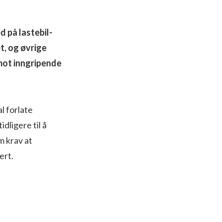
d på lastebil-
t, og øvrige
mot inngripende
l forlate
idligere til å
m krav at
ert.