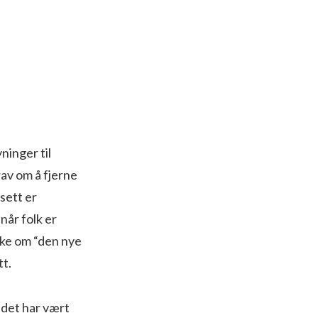
ninger til
av om å fjerne
 sett er
når folk er
kke om “den nye
tt.
 det har vært