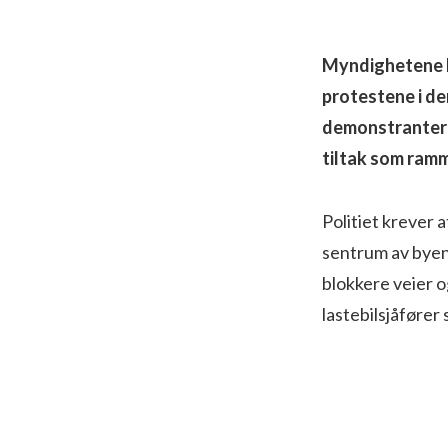
Myndighetene br
protestene i d
demonstranter 
tiltak som ramm
Politiet krever a
sentrum av byen. 
blokkere veier o
lastebilsjåføre