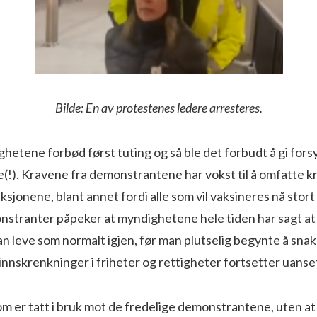
Bilde: En av protestenes ledere arresteres.
hetene forbød først tuting og så ble det forbudt å gi forsy
!). Kravene fra demonstrantene har vokst til å omfatte kr
ksjonene, blant annet fordi alle som vil vaksineres nå stort
nstranter påpeker at myndighetene hele tiden har sagt at 
n leve som normalt igjen, før man plutselig begynte å sna
innskrenkninger i friheter og rettigheter fortsetter uanse
m er tatt i bruk mot de fredelige demonstrantene, uten at