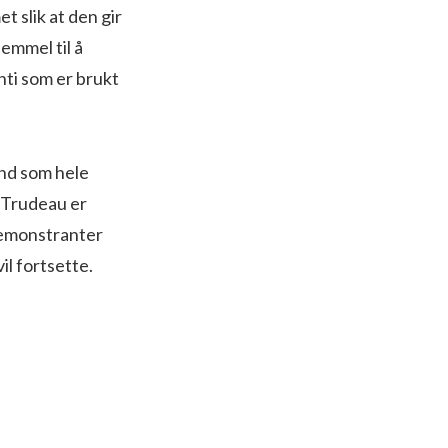
 slik at den gir
emmel til å
ti som er brukt
and som hele
r Trudeau er
Demonstranter
il fortsette.