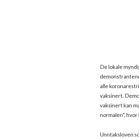
De lokale myndig
demonstrantene(
alle koronarestri
vaksinert. Demo
vaksinert kan ma
normalen”, hvor 
Unntaksloven so