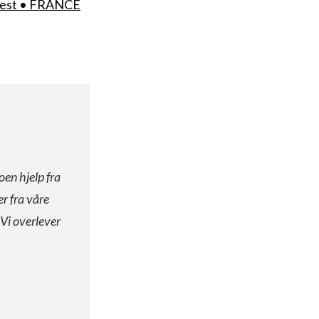
otest • FRANCE
oen hjelp fra
er fra våre
 Vi overlever