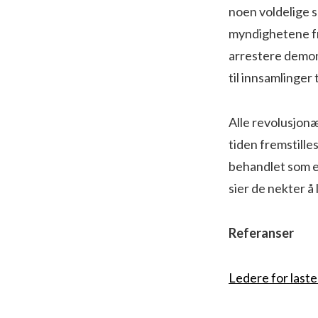
noen voldelige s
myndighetene fri
arrestere demon
til innsamlinger 
Alle revolusjonæ
tiden fremstille
behandlet som e
sier de nekter å 
Referanser
Ledere for laste