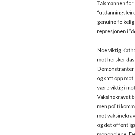
Talsmannen for F
“utdanningsleir
genuine folkelig
represjonen i “d
Noe viktig Kath
mot herskerklass
Demonstranter ha
og satt opp mot 
være viktig i m
Vaksinekravet bl
men politi kommer
mot vaksinekrav
og det offentlige
monopolene. Derf