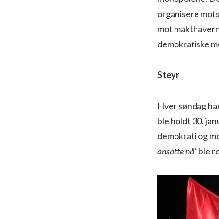
organisere motst
mot makthaverne
demokratiske mo
Steyr
Hver søndag har
ble holdt 30. ja
demokrati og mo
ansatte nå”
ble r