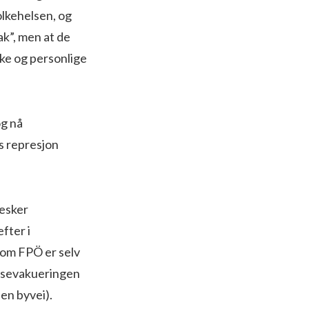
folkehelsen, og
tak”, men at de
ske og personlige
og nå
ns represjon
nesker
fter i
som FPÖ er selv
ngsevakueringen
en byvei).