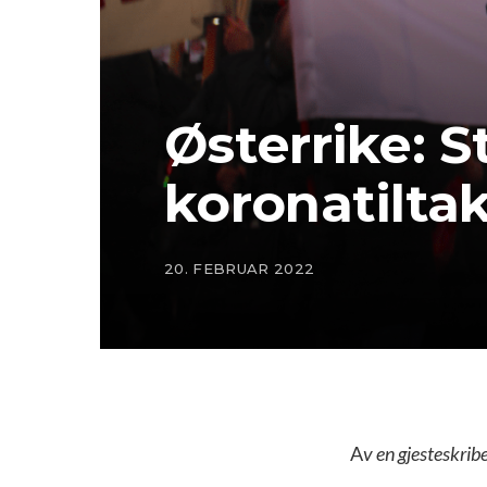
Østerrike: 
koronatilta
20. FEBRUAR 2022
A
v en gjesteskrib