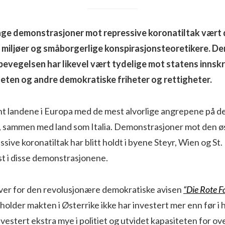
nge demonstrasjoner mot repressive koronatiltak vært 
miljøer og småborgerlige konspirasjonsteoretikere. De
evegelsen har likevel vært tydelige mot statens innskr
eten og andre demokratiske friheter og rettigheter.
ant landene i Europa med de mest alvorlige angrepene på 
, sammen med land som Italia. Demonstrasjoner mot den ø
ssive koronatiltak har blitt holdt i byene Steyr, Wien og St
eist i disse demonstrasjonene.
iver for den revolusjonære demokratiske avisen
“Die Rote F
holder makten i Østerrike ikke har investert mer enn før i
nvestert ekstra mye i politiet og utvidet kapasiteten for ov