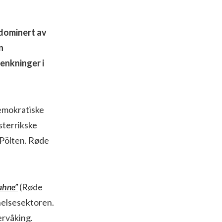
dominert av
n
enkninger i
demokratiske
sterrikske
. Pölten. Røde
ahne”
(Røde
 helsesektoren.
ervåking.