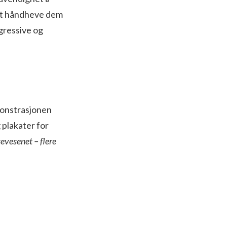
ardt håndheve dem
gressive og
monstrasjonen
 plakater for
evesenet – flere