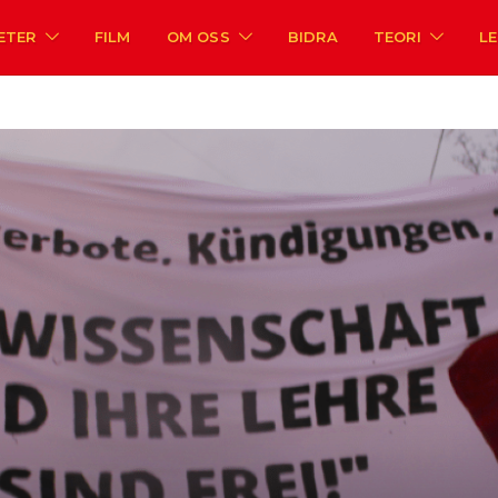
ETER
FILM
OM OSS
BIDRA
TEORI
L