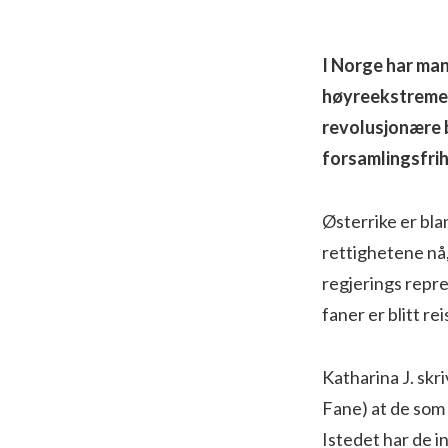
I Norge har ma
høyreekstreme 
revolusjonære b
forsamlingsfrih
Østerrike er bl
rettighetene nå
regjerings repre
faner er blitt r
Katharina J. skr
Fane) at de som 
Istedet har de i