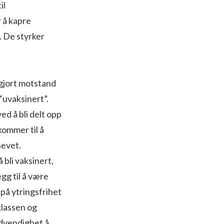
il
 å kapre
. De styrker
 gjort motstand
“uvaksinert”.
ed å bli delt opp
kommer til å
hevet.
 bli vaksinert,
egg til å være
på ytringsfrihet
rklassen og
ødvendighet å