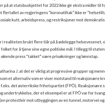
r på at statsbudsjettet for 2022 ikke gir ekstra midler til 
at flertallet av regjeringens “koronatiltak” ikke er “helsetil
osiale kutt, arbeidspress, og restriksjoner mot demokrati
r i realiteten brukt flere tiår på å ødelegge helsevesenet, 
olket for å tjene sine egne politiske mål. I tillegg til state
 økende press “takket” være prisøkninger og lønnstap.
atharina J. at det er viktig at progressive grupper og men
som et alternativ som er viser motstand til reaksjonære kre
f.eks. det østerrikske frihetspartiet (FPÖ). Reaksjonære 
 og undertrykkelse, der et eksempel er at FPÖ var for tva
(en protestleir mot utbyggingen av en tunnel, motorvei og 