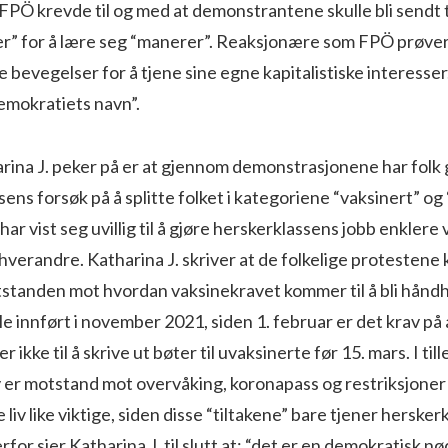
PÖ krevde til og med at demonstrantene skulle bli sendt t
er” for å lære seg “manerer”. Reaksjonære som FPÖ prøver
e bevegelser for å tjene sine egne kapitalistiske interesser
emokratiets navn”.
arina J. peker på er at gjennom demonstrasjonene har folk
ens forsøk på å splitte folket i kategoriene “vaksinert” og 
r vist seg uvillig til å gjøre herskerklassens jobb enklere v
hverandre. Katharina J. skriver at de folkelige protestene 
otstanden mot hvordan vaksinekravet kommer til å bli hånd
e innført i november 2021, siden 1. februar er det krav på å
 ikke til å skrive ut bøter til uvaksinerte før 15. mars. I till
 er motstand mot overvåking, koronapass og restriksjoner 
 liv like viktige, siden disse “tiltakene” bare tjener herske
or sier Katharina J. til slutt at: “det er en demokratisk n