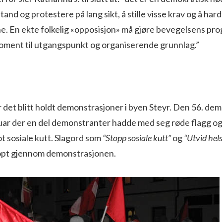
and og protestere på lang sikt, å stille visse krav og å h
. En ekte folkelig «opposisjon» må gjøre bevegelsens pro
ment til utgangspunkt og organiserende grunnlag.”
 det blitt holdt demonstrasjoner i byen Steyr. Den 56. de
nuar der en del demonstranter hadde med seg røde flagg og
t sosiale kutt. Slagord som
“Stopp sosiale kutt”
og
“Utvid hels
opt gjennom demonstrasjonen.