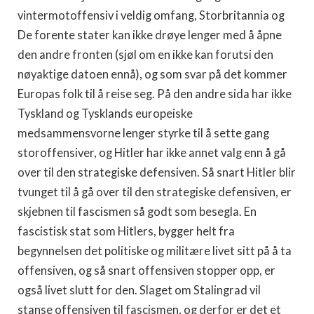
vintermotoffensiv i veldig omfang, Storbritannia og
De forente stater kan ikke drøye lenger med å åpne
den andre fronten (sjøl om en ikke kan forutsi den
nøyaktige datoen ennå), og som svar på det kommer
Europas folk til å reise seg. På den andre sida har ikke
Tyskland og Tysklands europeiske
medsammensvorne lenger styrke til å sette gang
storoffensiver, og Hitler har ikke annet valg enn å gå
over til den stra­tegiske defensiven. Så snart Hitler blir
tvunget til å gå over til den stra­tegiske defensiven, er
skjebnen til fascismen så godt som besegla. En
fascistisk stat som Hitlers, bygger helt fra
begynnelsen det politiske og militære livet sitt på å ta
offensiven, og så snart offensiven stopper opp, er
også livet slutt for den. Slaget om Stalingrad vil
stanse offensi­ven til fascismen, og derfor er det et