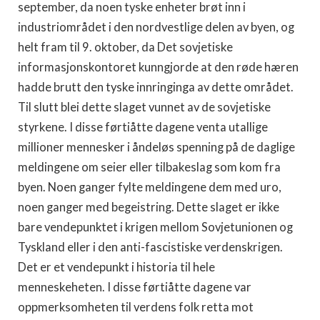
september, da noen tyske enheter brøt inn i
industriområdet i den nordvestlige delen av byen, og
helt fram til 9. oktober, da Det sovjetiske
informasjonskontoret kunngjor­de at den røde hæren
hadde brutt den tyske innringinga av dette områ­det.
Til slutt blei dette slaget vunnet av de sovjetiske
styrkene. I disse førtiåtte dagene venta utallige
millioner mennesker i åndeløs spenning på de daglige
meldingene om seier eller tilbakeslag som kom fra
byen. Noen ganger fylte meldingene dem med uro,
noen ganger med begei­string. Dette slaget er ikke
bare vendepunktet i krigen mellom Sovjet­unionen og
Tyskland eller i den anti-fascistiske verdenskrigen.
Det er et vendepunkt i historia til hele
menneskeheten. I disse førtiåtte dagene var
oppmerksomheten til verdens folk retta mot