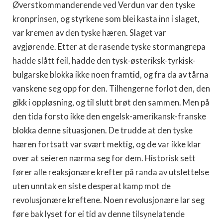
Øverstkommanderende ved Verdun var den tyske
kronprinsen, og styr­kene som blei kasta inn i slaget,
var kremen av den tyske hæren. Slaget var
avgjørende. Etter at de rasende tyske stormangrepa
hadde slått feil, hadde den tysk-østeriksk-tyrkisk-
bulgarske blokka ikke noen fram­tid, og fra da av tårna
vanskene seg opp for den. Tilhengerne forlot den, den
gikk i oppløsning, og til slutt brøt den sammen. Men på
den tida forsto ikke den engelsk-amerikansk-franske
blokka denne situa­sjonen. De trudde at den tyske
hæren fortsatt var svært mektig, og de var ikke klar
over at seieren nærma seg for dem. Historisk sett
fører alle reaksjonære krefter på randa av utslettelse
uten unntak en siste de­sperat kamp mot de
revolusjonære kreftene. Noen revolusjonære lar seg
føre bak lyset for ei tid av denne tilsynelatende