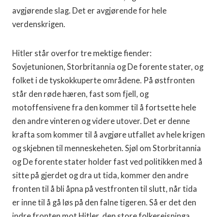
avgjørende slag. Det er avgjøren­de for hele
verdenskrigen.
Hitler står overfor tre mektige fiender:
Sovjetunionen, Storbritannia og De forente stater, og
folket i de tyskokkuperte områdene. På øst­fronten
står den røde hæren, fast som fjell, og
motoffensivene fra den kommer til å fortsette hele
den andre vinteren og videre utover. Det er denne
krafta som kommer til å avgjøre utfallet av hele krigen
og skjeb­nen til menneskeheten. Sjøl om Storbritannia
og De forente stater hol­der fast ved politikken med å
sitte på gjerdet og dra ut tida, kommer den andre
fronten til å bli åpna på vestfronten til slutt, når tida
er inne til å gå løs på den falne tigeren. Så er det den
indre fronten mot Hitler, den store folkereisninga