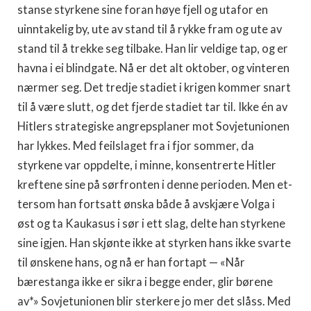
stanse styrkene sine foran høye fjell og uta­for en
uinntakelig by, ute av stand til å rykke fram og ute av
stand til å trekke seg tilbake. Han lir veldige tap, og er
havna i ei blindgate. Nå er det alt oktober, og vinteren
nærmer seg. Det tredje stadiet i krigen kommer snart
til å være slutt, og det fjerde stadiet tar til. Ikke én av
Hitlers strategiske angrepsplaner mot Sovjetunionen
har lykkes. Med feilslaget fra i fjor sommer, da
styrkene var oppdelte, i minne, kon­sentrerte Hitler
kreftene sine på sørfronten i denne perioden. Men et­
tersom han fortsatt ønska både å avskjære Volga i
øst og ta Kaukasus i sør i ett slag, delte han styrkene
sine igjen. Han skjønte ikke at styrken hans ikke svarte
til ønskene hans, og nå er han fortapt — «Når
bærestanga ikke er sikra i begge ender, glir børene
av*» Sovjetunionen blir sterkere jo mer det slåss. Med