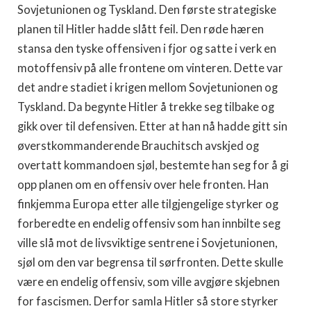
Sovjetunionen og Tyskland. Den første strategiske
planen til Hitler hadde slått feil. Den røde hæren
stansa den tyske offensiven i fjor og satte i verk en
motoffensiv på alle frontene om vinteren. Dette var
det andre stadiet i krigen mellom Sov­jetunionen og
Tyskland. Da begynte Hitler å trekke seg tilbake og
gikk over til defensiven. Etter at han nå hadde gitt sin
øverstkommanderen­de Brauchitsch avskjed og
overtatt kommandoen sjøl, bestemte han seg for å gi
opp planen om en offensiv over hele fronten. Han
finkjemma Europa etter alle tilgjengelige styrker og
forberedte en endelig offensiv som han innbilte seg
ville slå mot de livsviktige sentrene i Sovjet­unionen,
sjøl om den var begrensa til sørfronten. Dette skulle
være en endelig offensiv, som ville avgjøre skjebnen
for fascismen. Derfor samla Hitler så store styrker