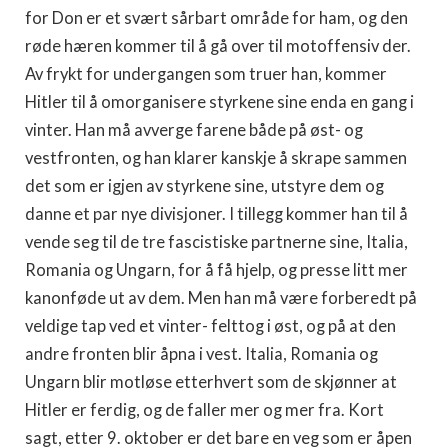
for Don er et svært sårbart område for ham, og den
røde hæren kommer til å gå over til motoffensiv der.
Av frykt for undergangen som truer han, kommer
Hitler til å omorganise­re styrkene sine enda en gang i
vinter. Han må avverge farene både på øst- og
vestfronten, og han klarer kanskje å skrape sammen
det som er igjen av styrkene sine, utstyre dem og
danne et par nye divisjoner. I til­legg kommer han til å
vende seg til de tre fascistiske partnerne sine, Italia,
Romania og Ungarn, for å få hjelp, og presse litt mer
kanonfø­de ut av dem. Men han må være forberedt på
veldige tap ved et vinter- felttog i øst, og på at den
andre fronten blir åpna i vest. Italia, Roma­nia og
Ungarn blir motløse etterhvert som de skjønner at
Hitler er fer­dig, og de faller mer og mer fra. Kort
sagt, etter 9. oktober er det bare en veg som er åpen