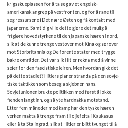
krigsskueplassen for å ta seg av et engelsk-
amerikansk angrep på vestfronten, og for å rane til
seg ressursene i Det nære Østen og få kontakt med
japanerne. Samtidig ville dette gjøre det mulig å
frigjøre hovedstyrkene til den japanske hæren i nord,
slik at de kunne trenge vestover mot Kina og sørover
mot Storbritannia og De forente stater med trygge
bakre områder. Det var slik Hitler rekna med å vinne
seier for den fascistiske leiren. Men hvordan gikk det
på dette stadiet? Hitlers planer stranda på den sovje­
tiske taktikken som besegla skjebnen hans.
Sovjetunionen brukte poli­tikken med først å lokke
fienden langt inn, og så yte hardnakka mot­stand.
Etter fem måneder med kamp har den tyske hæren
verken mak­ta å trenge fram til oljefelta i Kaukasus
eller å ta Stalingrad, slik at Hitler er blitt tvunget til å