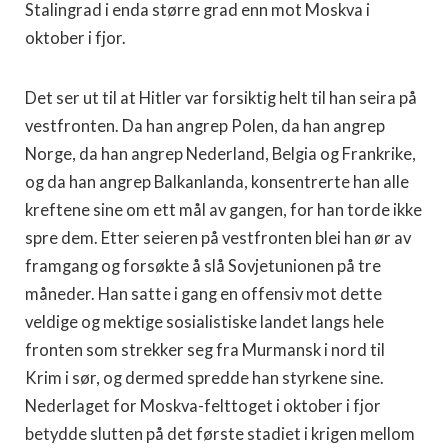
Stalingrad i enda stør­re grad enn mot Moskva i
oktober i fjor.
Det ser ut til at Hitler var forsiktig helt til han seira på
vestfronten. Da han angrep Polen, da han angrep
Norge, da han angrep Nederland, Belgia og Frankrike,
og da han angrep Balkanlanda, konsentrerte han alle
kreftene sine om ett mål av gangen, for han torde ikke
spre dem. Etter seieren på vestfronten blei han ør av
framgang og forsøkte å slå Sovjetunionen på tre
måneder. Han satte i gang en offensiv mot dette
veldige og mektige sosialistiske landet langs hele
fronten som strekker seg fra Murmansk i nord til
Krim i sør, og dermed spredde han styrke­ne sine.
Nederlaget for Moskva-felttoget i oktober i fjor
betydde slut­ten på det første stadiet i krigen mellom