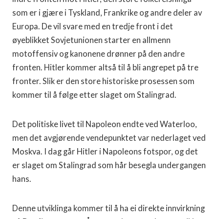
som er i gjære i Tyskland, Frankrike og andre deler av
Europa. De vil svare med en tredje front i det
øyeblikket Sov­jetunionen starter en allmenn
motoffensiv og kanonene drønner på den andre
fronten. Hitler kommer altså til å bli angrepet på tre
fronter. Slik er den store historiske prosessen som
kommer til å følge etter sla­get om Stalingrad.
Det politiske livet til Napoleon endte ved Waterloo,
men det avgjø­rende vendepunktet var nederlaget ved
Moskva. I dag går Hitler i Na­poleons fotspor, og det
er slaget om Stalingrad som hår besegla under­gangen
hans.
Denne utviklinga kommer til å ha ei direkte innvirkning