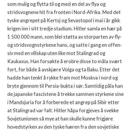
som mulig og flytta til og med en del av flya og
stridsvognene hit fra fronten i Nord-Afrika. Med det
tyske an­grepet på Kertsj og Sevastopol i mai i år gikk
krigen inn i sitt tredje stadium. Hitler samla en hær på
1 500 000 mann, som blei støtta av storparten av fly-
og stridsvognstyrkene hans, og satte i gang en offen­
siv med en villskap uten like mot Stalingrad og
Kaukasus. Han forsøk­te å erobre disse to måla svært
fort, for både å avskjære Volga og ta Baku. Etter det
hadde han tenkt å rykke fram mot Moskva i nord og
bryte gjennom til Persia-bukta i sør. Samtidig påla han
de japanske fascistene å trekke sammen styrkene sine
i Mandsjuria for å forberede et angrep på Sibir etter
at Stalingrad var falt. Hitler håpa forgjeves å svekke
Sovjetunionen så mye at han skulle kunne frigjøre
hovedstyrken av den tyske hæren fra den sovjetiske