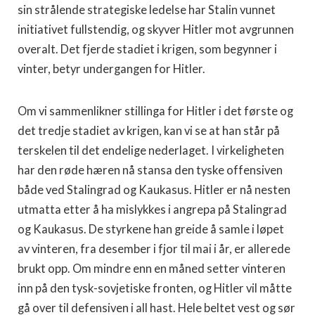
sin strålende strategiske ledelse har Sta­lin vunnet
initiativet fullstendig, og skyver Hitler mot avgrunnen
over­alt. Det fjerde stadiet i krigen, som begynner i
vinter, betyr undergangen for Hitler.
Om vi sammenlikner stillinga for Hitler i det første og
det tredje sta­diet av krigen, kan vi se at han står på
terskelen til det endelige neder­laget. I virkeligheten
har den røde hæren nå stansa den tyske offensi­ven
både ved Stalingrad og Kaukasus. Hitler er nå nesten
utmatta etter å ha mislykkes i angrepa på Stalingrad
og Kaukasus. De styrkene han greide å samle i løpet
av vinteren, fra desember i fjor til mai i år, er al­lerede
brukt opp. Om mindre enn en måned setter vinteren
inn på den tysk-sovjetiske fronten, og Hitler vil måtte
gå over til defensiven i all hast. Hele beltet vest og sør