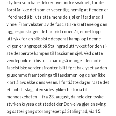
styrken som bare dekker over indre svakhet, for de
forstår ikke det som er vesentlig, nemlig at fienden er
i ferd med å bli utsletta mens de sjøl er i ferd med å
vinne. Framveksten av de fascistiske kreftene og den
aggresjonskrigen de har ført i noen år, er nettopp
uttrykk for en slik siste desperat kamp, og i denne
krigen er angrepet på Stalingrad uttrykket for den si­
ste desperate kampen til fascismen sjøl. Ved dette
vendepunktet i his­toria har også mange i den anti-
fascistiske verdensfronten blitt ført bak lyset av den
grusomme framtoninga til fascismen, og de har ikke
klart å avdekke dens vesen. I førtiåtte dager raste det
et innbitt slag, uten si­destykke i historia til
menneskeheten — fra 23. august, da hele den ty­ske
styrken kryssa det stedet der Don-elva gjør en sving
og satte i gang storangrepet på Stalingrad, via 15.