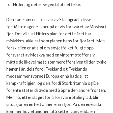
for Hitler, og det er vegen til utslettelse.
Den røde hærens forsvar av Stalingrad i disse
førtiåtte dagene likner på et vis forsvaret av Moskva i
fjor. Det vil si at Hitlers plan for dette året har
mislykkes, akkurat som planen hans for fjoråret. Men
for­skjellen er at sjøl om sovjetfolket fulgte opp
forsvaret av Moskva med en vintermotoffensiv,
måtte de likevel møte sommeroffensiven til den tyske
hæren i år, dels fordi Tyskland og Tysklands
medsammensvorne i Europa ennå hadde litt
kampkraft igjen, og dels fordi Storbritannia og De
forente stater drøyde med å åpne den andre fronten.
Men nå, et­ter slaget for å forsvare Stalingrad, blir
situasjonen en helt annen enn i fjor. På den ene sida
kommer Sovjetunionen til å sette i gang enda en