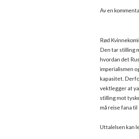
Av en kommentat
Rød Kvinnekomit
Den tar stilling
hvordan det Russ
imperialismen o
kapasitet. Derfo
vektlegger at ya
stilling mot tysk
må reise fana til
Uttalelsen kan l