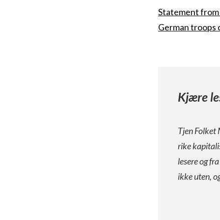
Statement from
German troops o
Kjære le
Tjen Folket 
rike kapital
lesere og fr
ikke uten, o