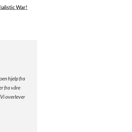
listic War!
oen hjelp fra
er fra våre
 Vi overlever