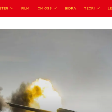
ETER
FILM
OM OSS
BIDRA
TEORI
L