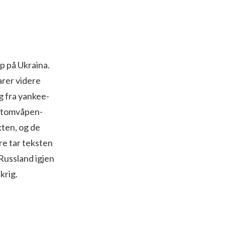
p på Ukraina.
arer videre
ng fra yankee-
 atomvåpen-
kten, og de
re tar teksten
 Russland igjen
krig.