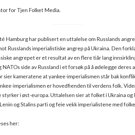
or for Tjen Folket Media.
é Hamburg har publisert en uttalelse om Russlands angre
 mot Russlands imperialistiske angrep på Ukraina. Den forkl
iske angrepet er et resultat av en flere tiår lang innsirkli
g NATOs side av Russland i et forsøk på å ødelegge deres
r sier kameratene at yankee-imperialismen står bak konfli
nkee-imperialismen er hovedfienden til verdens folk. Vide
e styrker i øst-europa. Uttalelsen sier at folket i Ukraina og
 Lenin og Stalins parti og feie vekk imperialistene med folke
eses her: