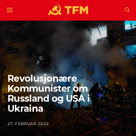
Revolusjonære
Kommunister om
Russland og USA i
Ukraina
27. FEBRUAR 2022