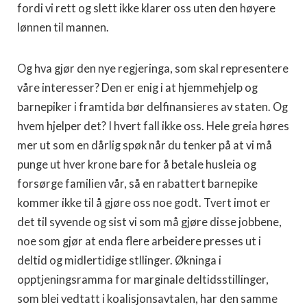
fordi vi rett og slett ikke klarer oss uten den høyere
lønnen til mannen.
Og hva gjør den nye regjeringa, som skal representere
våre interesser? Den er enig i at hjemmehjelp og
barnepiker i framtida bør delfinansieres av staten. Og
hvem hjelper det? I hvert fall ikke oss. Hele greia høres
mer ut som en dårlig spøk når du tenker på at vi må
punge ut hver krone bare for å betale husleia og
forsørge familien vår, så en rabattert barnepike
kommer ikke til å gjøre oss noe godt. Tvert imot er
det til syvende og sist vi som må gjøre disse jobbene,
noe som gjør at enda flere arbeidere presses ut i
deltid og midlertidige stllinger. Økninga i
opptjeningsramma for marginale deltidsstillinger,
som blei vedtatt i koalisjonsavtalen, har den samme