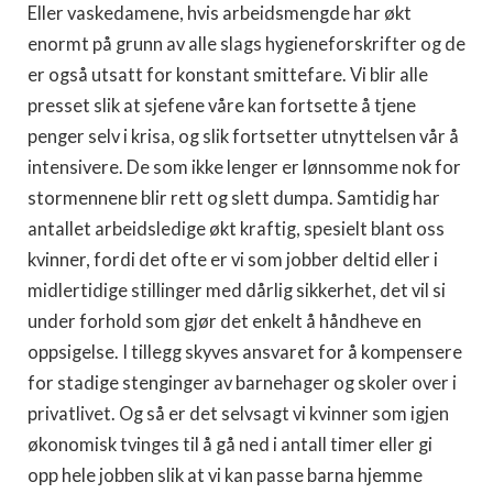
Eller vaskedamene, hvis arbeidsmengde har økt
enormt på grunn av alle slags hygieneforskrifter og de
er også utsatt for konstant smittefare. Vi blir alle
presset slik at sjefene våre kan fortsette å tjene
penger selv i krisa, og slik fortsetter utnyttelsen vår å
intensivere. De som ikke lenger er lønnsomme nok for
stormennene blir rett og slett dumpa. Samtidig har
antallet arbeidsledige økt kraftig, spesielt blant oss
kvinner, fordi det ofte er vi som jobber deltid eller i
midlertidige stillinger med dårlig sikkerhet, det vil si
under forhold som gjør det enkelt å håndheve en
oppsigelse. I tillegg skyves ansvaret for å kompensere
for stadige stenginger av barnehager og skoler over i
privatlivet. Og så er det selvsagt vi kvinner som igjen
økonomisk tvinges til å gå ned i antall timer eller gi
opp hele jobben slik at vi kan passe barna hjemme