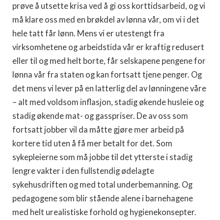
prøve å utsette krisa ved å gi oss korttidsarbeid, og vi
må klare oss med en brøkdel av lønna vår, om vi i det
hele tatt får lønn. Mens vi er utestengt fra
virksomhetene og arbeidstida vår er kraftig redusert
eller til og med helt borte, får selskapene pengene for
lønna vår fra staten og kan fortsatt tjene penger. Og
det mens vi lever på en latterlig del av lønningene våre
– alt med voldsom inflasjon, stadig økende husleie og
stadig økende mat- og gasspriser. De av oss som
fortsatt jobber vil da måtte gjøre mer arbeid på
kortere tid uten å få mer betalt for det. Som
sykepleierne som må jobbe til det ytterste i stadig
lengre vakter i den fullstendig ødelagte
sykehusdriften og med total underbemanning. Og
pedagogene som blir stående alene i barnehagene
med helt urealistiske forhold og hygienekonsepter.