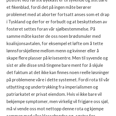
positivt ved første øyekast er til syvende og sist bare
et fikenblad, fordi det på ingen måte berører
problemet med at aborter fortsatt anses som et drap
i Tyskland og derfor er forbudt og at beskyttelsen av
fosteret settes foran vår sjølbestemmelse. På
samme måte kaster de oss noen brødsmuler med
koalisjonsavtalen, for eksempel et løfte om å tette
lønnsforskjellene mellom menn og kvinner eller å
skape flere plasser på krisesentre. Men til syvende og
sist er alle disse små tingene bare ment for å skjule
det faktum at det ikke kan finnes noen reelle løsninger
på problemene våre i dette systemet. Fordi rota til vår
utbytting og undertrykking fra imperialismen og
patriarkatet er privat eiendom. Hvis vi ikke bare vil
bekjempe symptomer, men virkelig vil frigjøre oss sjøl,
må vi vende oss mot nettopp denne rota og kjempe