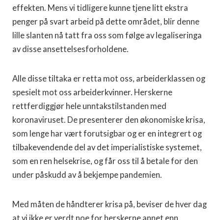
effekten. Mens vi tidligere kunne tjene litt ekstra
penger på svart arbeid på dette området, blir denne
lille slanten nå tatt fra oss som følge av legaliseringa
av disse ansettelsesforholdene.
Alle disse tiltaka er retta mot oss, arbeiderklassen og
spesielt mot oss arbeiderkvinner. Herskerne
rettferdiggjør hele unntakstilstanden med
koronaviruset. De presenterer den økonomiske krisa,
som lenge har vært forutsigbar og er en integrert og
tilbakevendende del av det imperialistiske systemet,
som en ren helsekrise, og får oss til å betale for den
under påskudd av å bekjempe pandemien.
Med måten de håndterer krisa på, beviser de hver dag
at vi ikke er verdt noe for herskerne annet enn