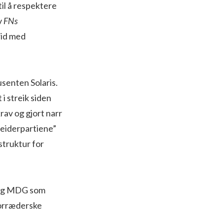
il å respektere
v
FNs
trid med
senten Solaris.
i streik siden
rav og gjort narr
beiderpartiene”
struktur for
V og MDG som
 forræderske