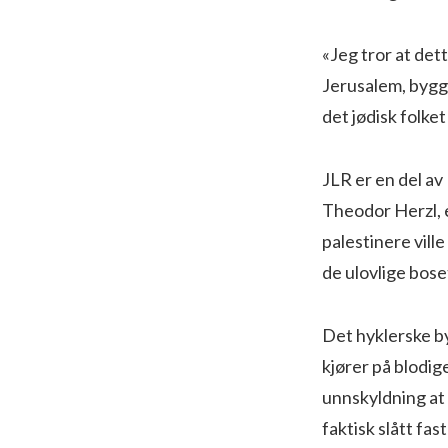
«Jeg tror at dett
Jerusalem, bygge
det jødisk folke
JLR er en del av 
Theodor Herzl, e
palestinere ville
de ulovlige bose
Det hyklerske by
kjører på blodig
unnskyldning at 
faktisk slått fa