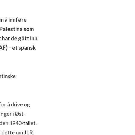
m å innføre
 Palestina som
 har de gått inn
CAF) – et spansk
stinske
for å drive og
nger i Øst-
den 1940-tallet.
a dette om JLR: