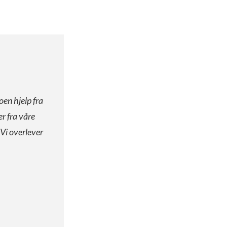
oen hjelp fra
er fra våre
 Vi overlever