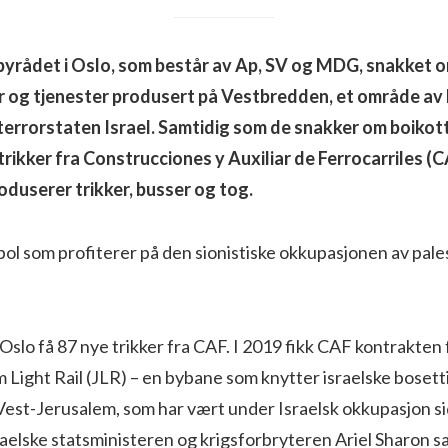
byrådet i Oslo, som består av Ap, SV og MDG, snakket o
r og tjenester produsert på Vestbredden, et område av
terrorstaten Israel. Samtidig som de snakker om boikott
trikker fra Construcciones y Auxiliar de Ferrocarriles (
duserer trikker, busser og tog.
ol som profiterer på den sionistiske okkupasjonen av pale
Oslo få 87 nye trikker fra CAF. I 2019 fikk CAF kontrakten 
 Light Rail (JLR) – en bybane som knytter israelske bosetti
est-Jerusalem, som har vært under Israelsk okkupasjon si
raelske statsministeren og krigsforbryteren Ariel Sharon s