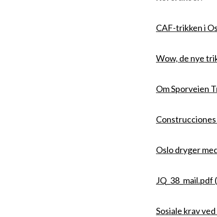
CAF-trikken i Os
Wow, de nye tri
Om Sporveien Tr
Construcciones y
Oslo dryger med 
JQ_38_mail.pdf (
Sosiale krav ved