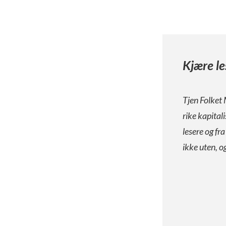
Kjære le
Tjen Folket 
rike kapital
lesere og fr
ikke uten, o