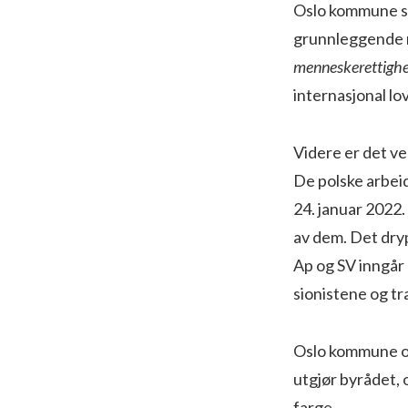
Oslo kommune stå
grunnleggende m
menneskerettigh
internasjonal lo
Videre er det ve
De polske arbeid
24. januar 2022.
av dem. Det dryp
Ap og SV inngår 
sionistene og tr
Oslo kommune og
utgjør byrådet, 
farge.