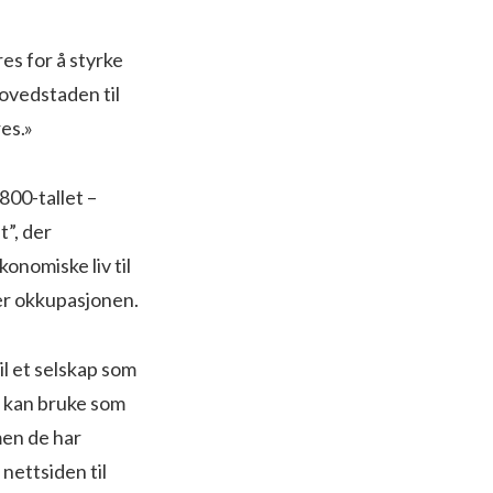
res for å styrke
hovedstaden til
es.»
1800-tallet –
t”, der
konomiske liv til
der okkupasjonen.
il et selskap som
t kan bruke som
men de har
nettsiden til