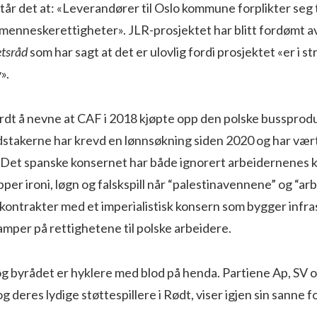
r det at: «Leverandører til Oslo kommune forplikter seg t
enneskerettigheter». JLR-prosjektet har blitt fordømt a
etsråd
som har sagt at det er ulovlig fordi prosjektet «er i s
v».
rdt å nevne at CAF i 2018 kjøpte opp den polske bussprodu
stakerne har krevd en lønnsøkning siden 2020 og har vært 
 Det spanske konsernet har både ignorert arbeidernenes k
per ironi, løgn og falskspill når “palestinavennene” og “ar
kontrakter med et imperialistisk konsern som bygger infra
amper på rettighetene til polske arbeidere.
 byrådet er hyklere med blod på henda. Partiene Ap, S
og deres lydige støttespillere i Rødt, viser igjen sin sanne