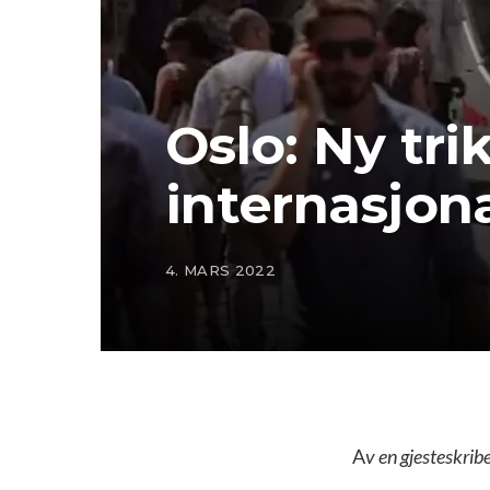
Oslo: Ny tri
internasjona
4. MARS 2022
A
v en gjesteskrib