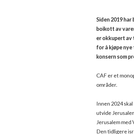
Siden 2019 har 
boikott av vare
er okkupert av 
for å kjøpe nye 
konsern som pro
CAF er et monop
områder.
Innen 2024 skal 
utvide Jerusalem
Jerusalem med V
Den tidligere is