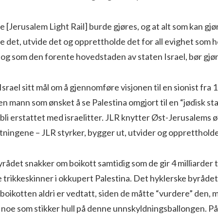
e [Jerusalem Light Rail] burde gjøres, og at alt som kan gjø
 det, utvide det og opprettholde det for all evighet som 
t og som den forente hovedstaden av staten Israel, bør gjør
Israel sitt mål om å gjennomføre visjonen til en sionist fra 
n mann som ønsket å se Palestina omgjort til en “jødisk sta
 bli erstattet med israelitter. JLR knytter Øst-Jerusalems ø
tningene – JLR styrker, bygger ut, utvider og oppretthol
rådet snakker om boikott samtidig som de gir 4 milliarder t
e trikkeskinner i okkupert Palestina. Det hyklerske byråde
boikotten aldri er vedtatt, siden de måtte “vurdere” den, 
st noe som stikker hull på denne unnskyldningsballongen. På 