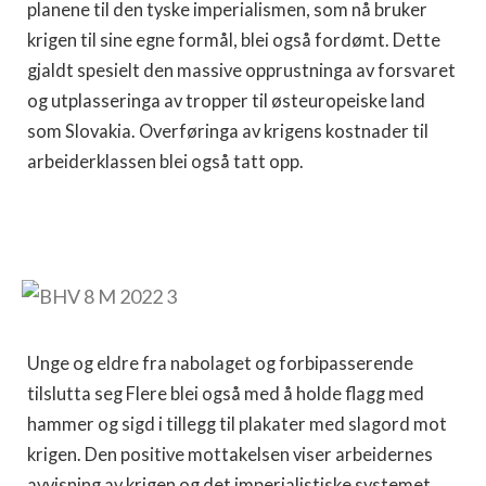
planene til den tyske imperialismen, som nå bruker
krigen til sine egne formål, blei også fordømt. Dette
gjaldt spesielt den massive opprustninga av forsvaret
og utplasseringa av tropper til østeuropeiske land
som Slovakia. Overføringa av krigens kostnader til
arbeiderklassen blei også tatt opp.
Unge og eldre fra nabolaget og forbipasserende
tilslutta seg Flere blei også med å holde flagg med
hammer og sigd i tillegg til plakater med slagord mot
krigen. Den positive mottakelsen viser arbeidernes
avvisning av krigen og det imperialistiske systemet.