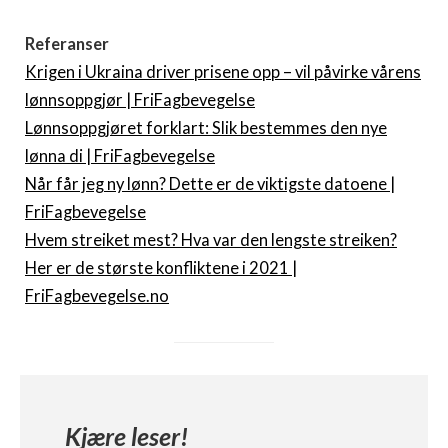
Referanser
Krigen i Ukraina driver prisene opp – vil påvirke vårens
lønnsoppgjør | FriFagbevegelse
Lønnsoppgjøret forklart: Slik bestemmes den nye
lønna di | FriFagbevegelse
Når får jeg ny lønn? Dette er de viktigste datoene |
FriFagbevegelse
Hvem streiket mest? Hva var den lengste streiken?
Her er de største konfliktene i 2021 |
FriFagbevegelse.no
Kjære leser!