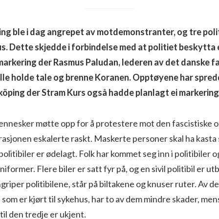
öping ble i dag angrepet av motdemonstranter, og tre poli
us. Dette skjedde i forbindelse med at politiet beskytta 
arkering der Rasmus Paludan, lederen av det danske fa
lle holde tale og brenne Koranen. Opptøyene har spredd
öping der Stram Kurs også hadde planlagt ei markering
mennesker møtte opp for å protestere mot den fascistiske 
sjonen eskalerte raskt. Maskerte personer skal ha kasta 
 politibiler er ødelagt. Folk har kommet seg inn i politibiler 
niformer. Flere biler er satt fyr på, og en sivil politibil er u
griper politibilene, står på biltakene og knuser ruter. Av de
 som er kjørt til sykehus, har to av dem mindre skader, men
l den tredje er ukjent.