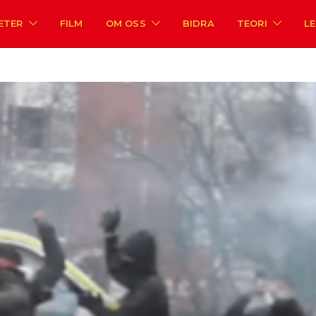
ETER
FILM
OM OSS
BIDRA
TEORI
L