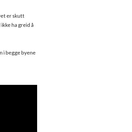
et er skutt
l ikke ha greid å
en i begge byene