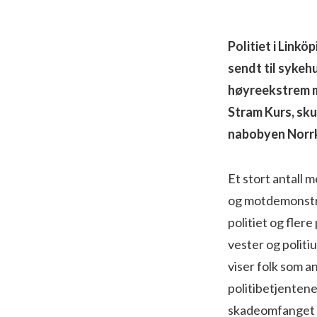
Politiet i Link
sendt til sykeh
høyreekstrem m
Stram Kurs, sku
nabobyen Norrk
Et stort antall 
og motdemonstra
politiet og flere
vester og politiu
viser folk som an
politibetjentene
skadeomfanget ti