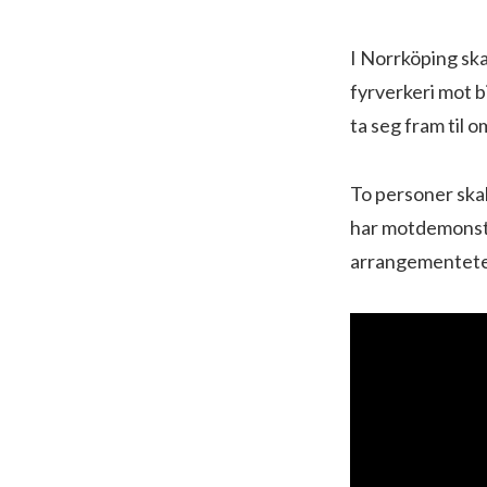
I Norrköping ska
fyrverkeri mot bi
ta seg fram til 
To personer ska
har motdemonstr
arrangementeten