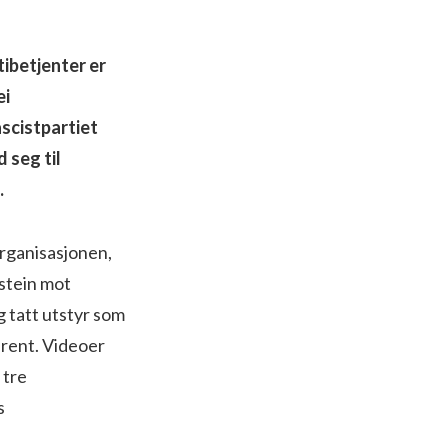
tibetjenter er
ei
scistpartiet
 seg til
.
organisasjonen,
stein mot
og tatt utstyr som
tbrent. Videoer
 tre
s