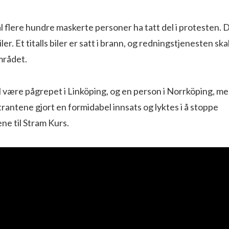
l flere hundre maskerte personer ha tatt del i protesten. D
ler. Et titalls biler er satt i brann, og redningstjenesten ska
området.
l være pågrepet i Linköping, og en person i Norrköping, m
antene gjort en formidabel innsats og lyktes i å stoppe
e til Stram Kurs.