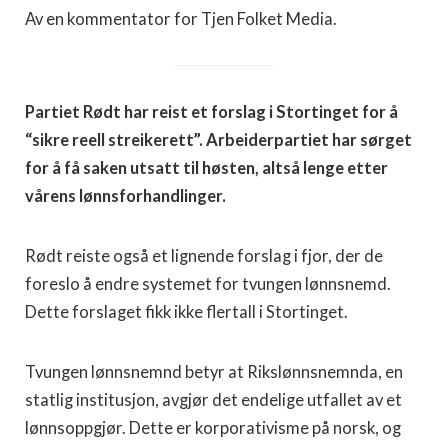
Av en kommentator for Tjen Folket Media.
Partiet Rødt har reist et forslag i Stortinget for å
“sikre reell streikerett”. Arbeiderpartiet har sørget
for å få saken utsatt til høsten, altså lenge etter
vårens lønnsforhandlinger.
Rødt reiste også et lignende forslag i fjor, der de
foreslo å endre systemet for tvungen lønnsnemd.
Dette forslaget fikk ikke flertall i Stortinget.
Tvungen lønnsnemnd betyr at Rikslønnsnemnda, en
statlig institusjon, avgjør det endelige utfallet av et
lønnsoppgjør. Dette er korporativisme på norsk, og