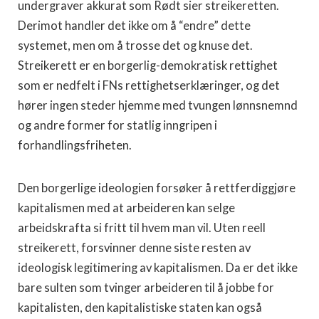
undergraver akkurat som Rødt sier streikeretten.
Derimot handler det ikke om å “endre” dette
systemet, men om å trosse det og knuse det.
Streikerett er en borgerlig-demokratisk rettighet
som er nedfelt i FNs rettighetserklæringer, og det
hører ingen steder hjemme med tvungen lønnsnemnd
og andre former for statlig inngripen i
forhandlingsfriheten.
Den borgerlige ideologien forsøker å rettferdiggjøre
kapitalismen med at arbeideren kan selge
arbeidskrafta si fritt til hvem man vil. Uten reell
streikerett, forsvinner denne siste resten av
ideologisk legitimering av kapitalismen. Da er det ikke
bare sulten som tvinger arbeideren til å jobbe for
kapitalisten, den kapitalistiske staten kan også