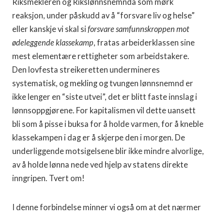
Riksmekleren og Rikslønnsnemnda som mørk
reaksjon, under påskudd av å “forsvare liv og helse”
eller kanskje vi skal si
forsvare samfunnskroppen mot
ødeleggende klassekamp
, fratas arbeiderklassen sine
mest elementære rettigheter som arbeidstakere.
Den lovfesta streikeretten undermineres
systematisk, og mekling og tvungen lønnsnemnd er
ikke lenger en “siste utvei”, det er blitt faste innslag i
lønnsoppgjørene. For kapitalismen vil dette uansett
bli som å pisse i buksa for å holde varmen, for å kneble
klassekampen i dag er å skjerpe den i morgen. De
underliggende motsigelsene blir ikke mindre alvorlige,
av å holde lønna nede ved hjelp av statens direkte
inngripen. Tvert om!
I denne forbindelse minner vi også om at det nærmer