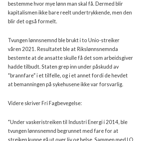
bestemme hvor mye lønn man skal få. Dermed blir
kapitalismen ikke bare reelt undertrykkende, men den
blir det også formelt.
Tvungen lønnsnemnd ble brukt i to Unio-streiker
våren 2021. Resultatet ble at Rikslønnsnemnda
bestemte at de ansatte skulle få det som arbeidsgiver
hadde tilbudt. Staten grep inn under påskudd av
“brannfare” i et tilfelle, og i et annet fordi de hevdet
at bemanningen på sykehusene ikke var forsvarlig.
Videre skriver Fri Fagbevegelse:
“Under vaskeristreiken til Industri Energi i 2014, ble
tvungen lønnsnemnd begrunnet med fare for at
streiken kunne gå ut over liv og helse. Sammen med LO