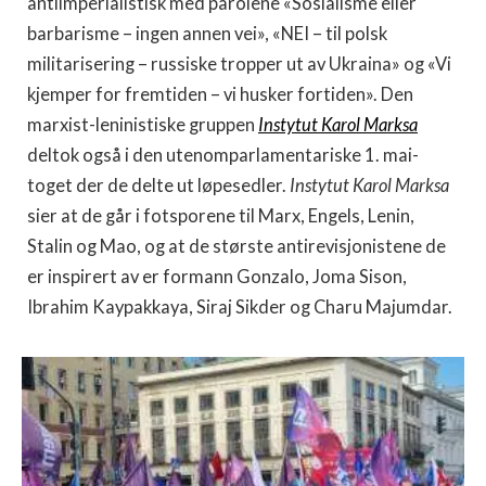
antiimperialistisk med parolene «Sosialisme eller
barbarisme – ingen annen vei», «NEI – til polsk
militarisering – russiske tropper ut av Ukraina» og «Vi
kjemper for fremtiden – vi husker fortiden». Den
marxist-leninistiske gruppen
Instytut Karol Marksa
deltok også i den utenomparlamentariske 1. mai-
toget der de delte ut løpesedler.
Instytut Karol Marksa
sier at de går i fotsporene til Marx, Engels, Lenin,
Stalin og Mao, og at de største antirevisjonistene de
er inspirert av er formann Gonzalo, Joma Sison,
Ibrahim Kaypakkaya, Siraj Sikder og Charu Majumdar.