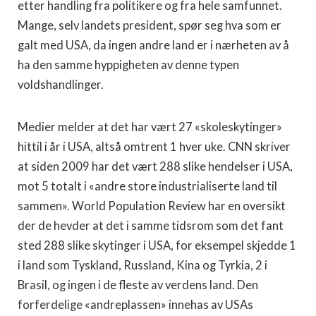
etter handling fra politikere og fra hele samfunnet.
Mange, selv landets president, spør seg hva som er
galt med USA, da ingen andre land er i nærheten av å
ha den samme hyppigheten av denne typen
voldshandlinger.
Medier melder at det har vært 27 «skoleskytinger»
hittil i år i USA, altså omtrent 1 hver uke. CNN skriver
at siden 2009 har det vært 288 slike hendelser i USA,
mot 5 totalt i «andre store industrialiserte land til
sammen». World Population Review har en oversikt
der de hevder at det i samme tidsrom som det fant
sted 288 slike skytinger i USA, for eksempel skjedde 1
i land som Tyskland, Russland, Kina og Tyrkia, 2 i
Brasil, og ingen i de fleste av verdens land. Den
forferdelige «andreplassen» innehas av USAs