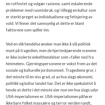
en rotfestet og vulgær rasisme, samt eskalerende
problemer med rusmisbruk, og i tillegg en kultur som
er sterkt preget av individualisme og fetisjering av
vold. Vi finner det sannsynlig at dette er blant
faktorene som spiller inn.
Ved en slik hendelse ønsker man ikke å slå politisk
mynt på tragedien, men de hjerteskjærende scenene
er ikke isolerte enkelthendelser som «faller ned fra
himmelen». Gjerningspersonene er vokst frem av det
sosiale og kulturelle jordsmonnet. Tragediene gror, i
det minste til en viss grad, ut av hva slags økonomi,
politikk og kultur landet har. Det er ikke spekulativt å
hevde at dette i det minste sier noe om hva slags udyr
USA-imperialismen er. USA-imperialismen påfører
ikke bare folket massakre og terror verden rundt,