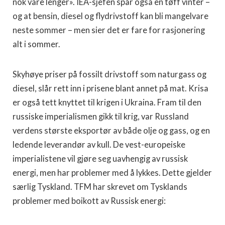
nok vare lenger». IEA-sjefen spår også en tøff vinter –
og at bensin, diesel og flydrivstoff kan bli mangelvare
neste sommer – men sier det er fare for rasjonering
alt i sommer.
Skyhøye priser på fossilt drivstoff som naturgass og
diesel, slår rett inn i prisene blant annet på mat. Krisa
er også tett knyttet til krigen i Ukraina. Fram til den
russiske imperialismen gikk til krig, var Russland
verdens største eksportør av både olje og gass, og en
ledende leverandør av kull. De vest-europeiske
imperialistene vil gjøre seg uavhengig av russisk
energi, men har problemer med å lykkes. Dette gjelder
særlig Tyskland. TFM har skrevet om Tysklands
problemer med boikott av Russisk energi: