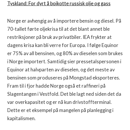
Tyskland: For dyrt å boikotte russisk olje og gass
Norge er avhengig av å importere bensin og diesel. På
70-tallet førte oljekrisa til at det blant annet ble
restriksjoner på bruk av privatbiler. IEA frykter at
dagens krisa kan bli verre for Europa. I følge Equinor
er 75% av all bensinen, og 80% av dieselen som brukes
i Norge importert. Samtidig sier pressetalspersonen i
Equinor at halvparten av dieselen, og det meste av
bensinen som produseres på Mongstad eksporteres.
Fram til i fjor hadde Norge også et raffineri på
Slagentangen i Vestfold. Det ble lagt ned siden det da
var overkapasitet og er nå kun drivstoffterminal.
Dette er et eksempel på mangelen på planlegging i
kapitalismen.