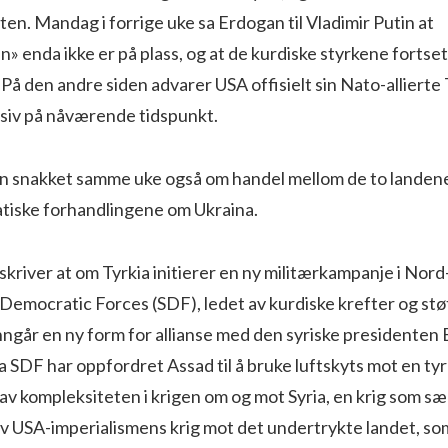
en. Mandag i forrige uke sa Erdogan til Vladimir Putin at
» enda ikke er på plass, og at de kurdiske styrkene fortset
. På den andre siden advarer USA offisielt sin Nato-allierte
nsiv på nåværende tidspunkt.
n snakket samme uke også om handel mellom de to landene
matiske forhandlingene om Ukraina.
skriver at om Tyrkia initierer en ny militærkampanje i Nord
an Democratic Forces (SDF), ledet av kurdiske krefter og st
nngår en ny form for allianse med den syriske presidenten 
a SDF har oppfordret Assad til å bruke luftskyts mot en tyr
av kompleksiteten i krigen om og mot Syria, en krig som sæ
av USA-imperialismens krig mot det undertrykte landet, so