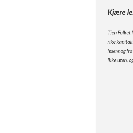
Kjære le
Tjen Folket 
rike kapital
lesere og fr
ikke uten, o