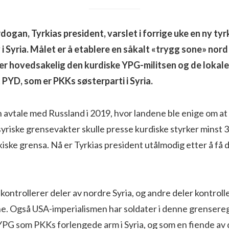
dogan, Tyrkias president, varslet i forrige uke en ny tyr
 i Syria. Målet er å etablere en såkalt «trygg sone» nord
r hovedsakelig den kurdiske YPG-militsen og de lokal
 PYD, som er PKKs søsterparti i Syria.
n avtale med Russland i 2019, hvor landene ble enige om at
 syriske grensevakter skulle presse kurdiske styrker minst 
kiske grensa. Nå er Tyrkias president utålmodig etter å få
 kontrollerer deler av nordre Syria, og andre deler kontroll
ne. Også USA-imperialismen har soldater i denne grensereg
PG som PKKs forlengede arm i Syria, og som en fiende av 