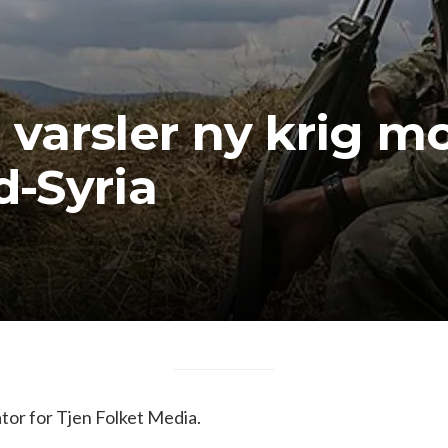
a varsler ny krig m
d-Syria
or for Tjen Folket Media.