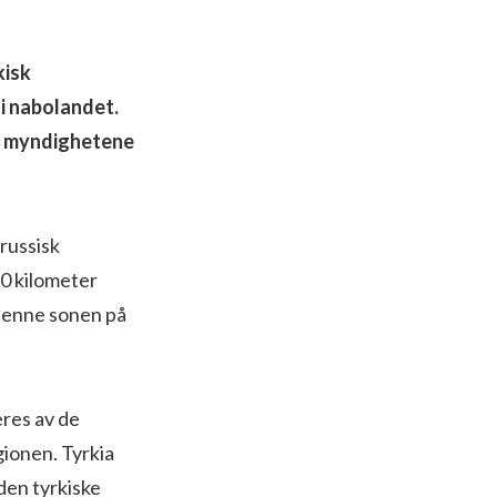
kisk
 i nabolandet.
e myndighetene
 russisk
30 kilometer
 denne sonen på
eres av de
ionen. Tyrkia
den tyrkiske