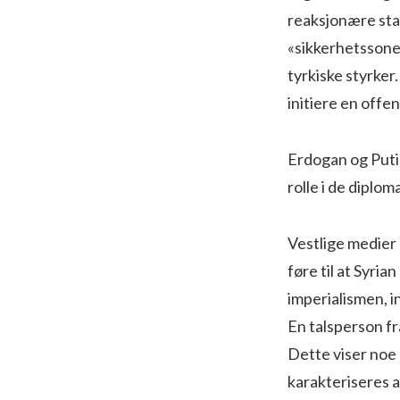
reaksjonære stat
«sikkerhetssonen
tyrkiske styrker
initiere en offe
Erdogan og Puti
rolle i de diplo
Vestlige medier 
føre til at Syri
imperialismen, i
En talsperson fr
Dette viser noe 
karakteriseres 