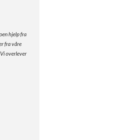
oen hjelp fra
er fra våre
 Vi overlever