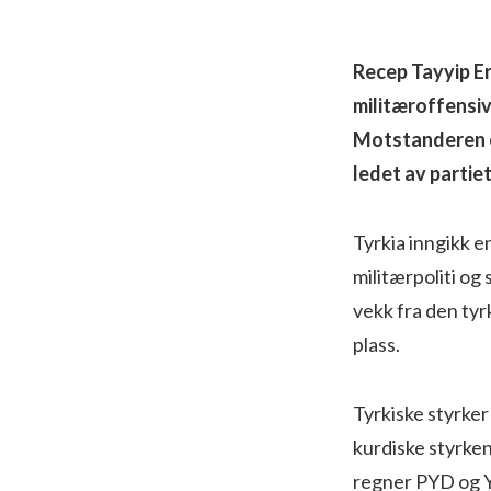
Recep Tayyip Er
militæroffensiv
Motstanderen e
ledet av partiet
Tyrkia inngikk e
militærpoliti og
vekk fra den tyr
plass.
Tyrkiske styrker
kurdiske styrke
regner PYD og Y