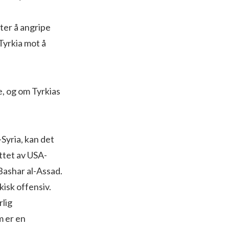
ter å angripe
 Tyrkia mot å
, og om Tyrkias
-Syria, kan det
øttet av USA-
Bashar al-Assad.
kisk offensiv.
rlig
m er en