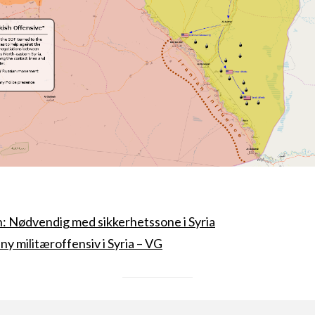
n: Nødvendig med sikkerhetssone i Syria
ny militæroffensiv i Syria – VG