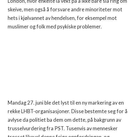
London, hvor enkelte la vekt på å ikke bare slå ring om
skeive, men også å forsvare andre minoriteter mot
hets i kjølvannet av hendelsen, for eksempel mot
muslimer og folk med psykiske problemer.
Mandag 27. juni ble det lyst til en ny markering av en
rekke LHBT-organisasjoner. Disse bestemte seg for å
avlyse da politiet ba dem om dette, på bakgrunn av
trusselvurdering fra PST. Tusenvis av mennesker
trosset likevel denne feige oppfordringen, og