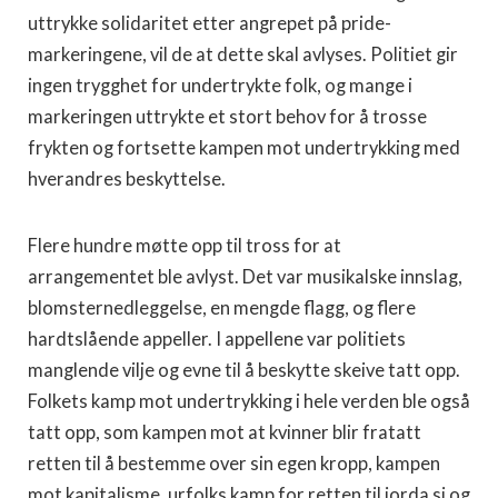
uttrykke solidaritet etter angrepet på pride-
markeringene, vil de at dette skal avlyses. Politiet gir
ingen trygghet for undertrykte folk, og mange i
markeringen uttrykte et stort behov for å trosse
frykten og fortsette kampen mot undertrykking med
hverandres beskyttelse.
Flere hundre møtte opp til tross for at
arrangementet ble avlyst. Det var musikalske innslag,
blomsternedleggelse, en mengde flagg, og flere
hardtslående appeller. I appellene var politiets
manglende vilje og evne til å beskytte skeive tatt opp.
Folkets kamp mot undertrykking i hele verden ble også
tatt opp, som kampen mot at kvinner blir fratatt
retten til å bestemme over sin egen kropp, kampen
mot kapitalisme, urfolks kamp for retten til jorda si og