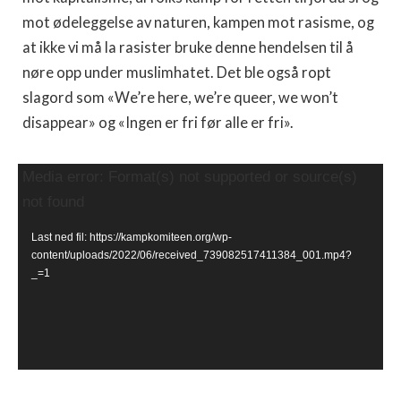
mot ødeleggelse av naturen, kampen mot rasisme, og
at ikke vi må la rasister bruke denne hendelsen til å
nøre opp under muslimhatet. Det ble også ropt
slagord som «We’re here, we’re queer, we won’t
disappear» og «Ingen er fri før alle er fri».
Videoavspiller
Media error: Format(s) not supported or source(s)
not found
Last ned fil: https://kampkomiteen.org/wp-
content/uploads/2022/06/received_739082517411384_001.mp4?
_=1