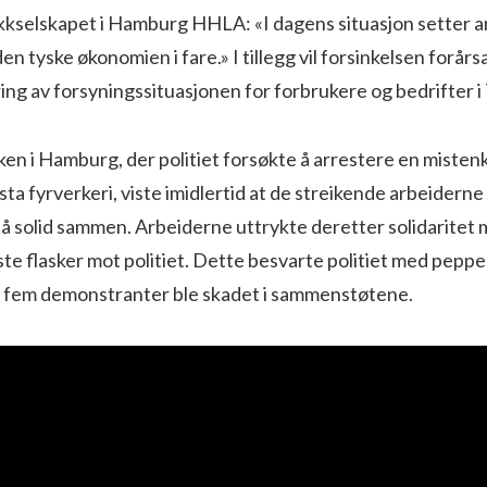
ikkselskapet i Hamburg HHLA: «I dagens situasjon setter 
en tyske økonomien i fare.» I tillegg vil forsinkelsen forårs
ing av forsyningssituasjonen for forbrukere og bedrifter i
ken i Hamburg, der politiet forsøkte å arrestere en misten
sta fyrverkeri, viste imidlertid at de streikende arbeiderne i
tå solid sammen. Arbeiderne uttrykte deretter solidaritet 
te flasker mot politiet. Dette besvarte politiet med peppe
og fem demonstranter ble skadet i sammenstøtene.