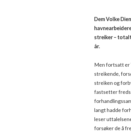
Dem Volke Diene
havnearbeidere 
streiker – total
år.
Men fortsatt er 
streikende, fors
streiken og forb
fastsetter fredsp
forhandlingssam
langt hadde forh
leser uttalelsene
forsøker de å fr