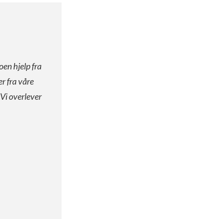
oen hjelp fra
er fra våre
 Vi overlever