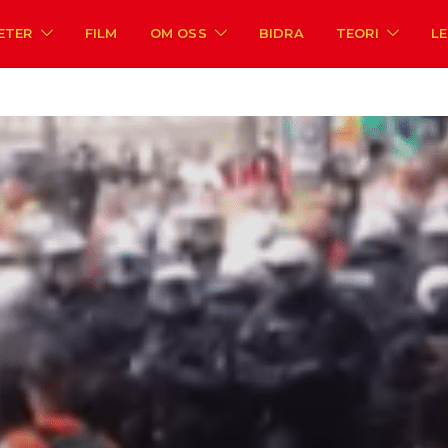
ETER
FILM
OM OSS
BIDRA
TEORI
L