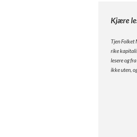
Kjære le
Tjen Folket 
rike kapital
lesere og fr
ikke uten, o