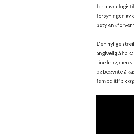
for havnelogist
forsyningen av d
bety en «forverr
Den nylige strei
angivelig å ha ka
sine krav, men s
og begynte å kas
fem politifolk 