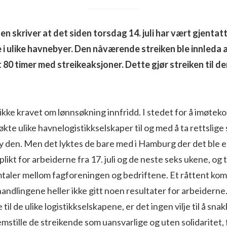
n skriver at det siden torsdag 14. juli har vært gjentatt
i ulike havnebyer. Den nåværende streiken ble innleda 
t 80 timer med streikeaksjoner. Dette gjør streiken til d
ikke kravet om lønnsøkning innfridd. I stedet for å imøte
økte ulike havnelogistikkselskaper til og med å ta rettslige 
y den. Men det lyktes de bare med i Hamburg der det ble 
likt for arbeiderne fra 17. juli og de neste seks ukene, og 
taler mellom fagforeningen og bedriftene. Et råttent kom
andlingene heller ikke gitt noen resultater for arbeiderne
 til de ulike logistikkselskapene, er det ingen vilje til å snak
emstille de streikende som uansvarlige og uten solidaritet, f