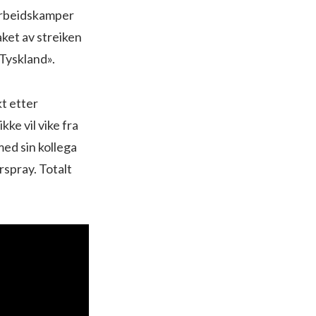
arbeidskamper
aket av streiken
 Tyskland».
kt etter
kke vil vike fra
med sin kollega
rspray. Totalt