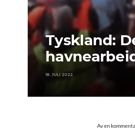
Tyskland: D
havnearbeid
18. JULI 2022
Av en kommentat