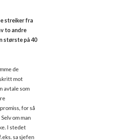
e streiker fra
av to andre
en største på 40
komme de
skritt mot
en avtale som
tre
promiss, for så
. Selv om man
ke. I stedet
.eks. sa sjefen