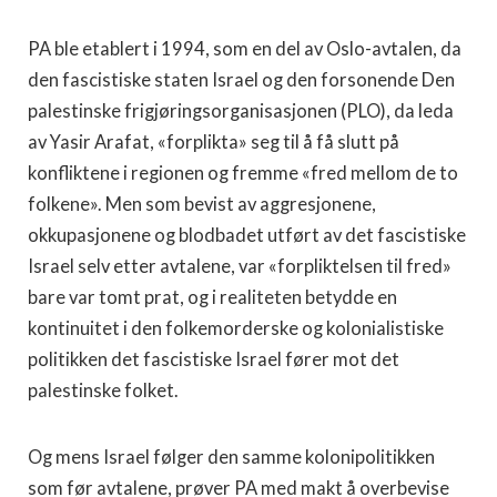
PA ble etablert i 1994, som en del av Oslo-avtalen, da
den fascistiske staten Israel og den forsonende Den
palestinske frigjøringsorganisasjonen (PLO), da leda
av Yasir Arafat, «forplikta» seg til å få slutt på
konfliktene i regionen og fremme «fred mellom de to
folkene». Men som bevist av aggresjonene,
okkupasjonene og blodbadet utført av det fascistiske
Israel selv etter avtalene, var «forpliktelsen til fred»
bare var tomt prat, og i realiteten betydde en
kontinuitet i den folkemorderske og kolonialistiske
politikken det fascistiske Israel fører mot det
palestinske folket.
Og mens Israel følger den samme kolonipolitikken
som før avtalene, prøver PA med makt å overbevise