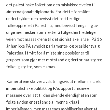
det palestinske folket om den mislykkede veien til
«internasjonalt diplomati». For dette formålet
undertrykker den bevisst det rettferdige
folkeopprøret i Palestina, med bevisst fengsling av
unge mennesker som nekter å følge den fredelige
veien mot massakrene til det sionistiske Israel. På 16
år har ikke PA avholdt parlaments- og presidentvalg i
Palestina, i frykt for å miste sine posisjoner til
grupper som gjør mer motstand og derfor har større
folkelig støtte, som Hamas.
Kameratene skriver avslutningsvis at mellom Israels
imperialistiske politikk og PAs opportunisme er
massene overlatt til den økende elendigheten som
følge av den enestående allmenne krisa i
imperialismen, men massenes mobilisering viser at