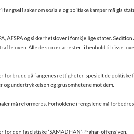
r i fengsel i saker om sosiale og politiske kamper må gis stat
A, AFSPA og sikkerhetslover i forskjellige stater. Sedition
traffeloven. Alle de som er arrestert i henhold til disse lov
er for brudd på fangenes rettigheter, spesielt de politiske
er og undertrykkelsen og grusomhetene mot dem.
aler må reformeres. Forholdene i fengslene må forbedres i
per for den fascistiske ‘SAMADHAN’-Prahar-offensiven.