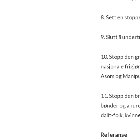
8. Sett en stopp
9. Slutt å under
10. Stopp den g
nasjonale frigjø
Asom og Manipu
11. Stopp den b
bønder og andre 
dalit-folk, kvin
Referanse