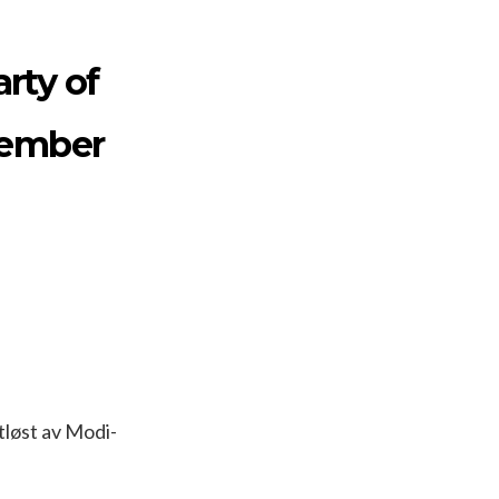
rty of
tember
tløst av Modi-