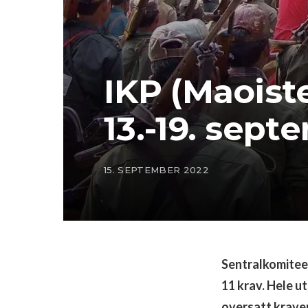
IKP (Maoist
13.-19. sept
15. SEPTEMBER 2022
Sentralkomiteen
11 krav. Hele u
oversatt kraven