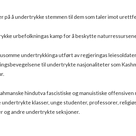
er på å undertrykke stemmen til dem som taler imot urettf
trykke urbefolkningas kamp for å beskytte naturressursene 
rusomme undertrykkinga utført av regjeringas leiesoldate
ringsbevegelsene til undertrykte nasjonaliteter som Kashm
r.
rahmanske hindutva fascistiske og manuistiske offensiven 
undertrykte klasser, unge studenter, professorer, religiø
ner og andre undertrykte seksjoner.