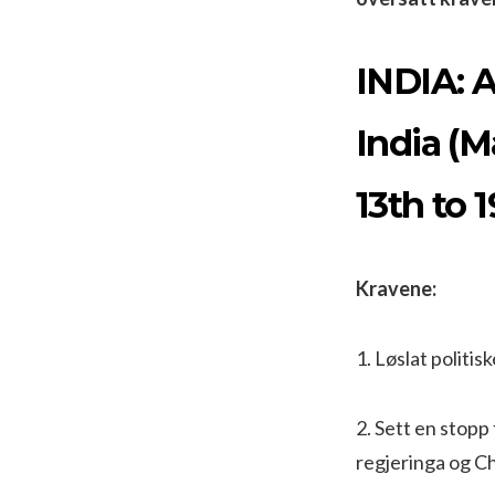
INDIA: 
India (
13th to 
Kravene:
1. Løslat politis
2. Sett en stop
regjeringa og C