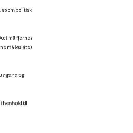
us som politisk
 Act må fjernes
ene må løslates
 fangene og
 henhold til