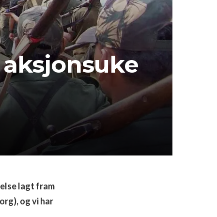
l aksjonsuke
else lagt fram
.org), og vi har