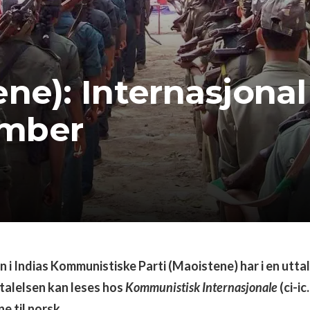
ene): Internasjona
ember
 i Indias Kommunistiske Parti (Maoistene) har i en uttal
ttalelsen kan leses hos
Kommunistisk Internasjonale
(ci-ic
e til norsk.