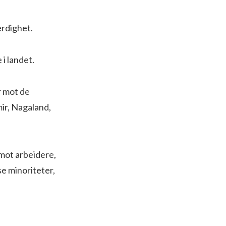
erdighet.
i landet.
r mot de
ir, Nagaland,
mot arbeidere,
se minoriteter,