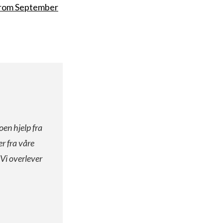
 from September
oen hjelp fra
er fra våre
 Vi overlever