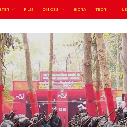
ETER
FILM
OM OSS
BIDRA
TEORI
L