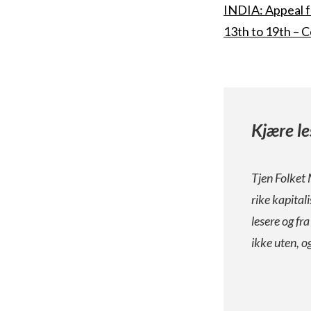
INDIA: Appeal f
13th to 19th – 
Kjære le
Tjen Folket 
rike kapital
lesere og fr
ikke uten, o