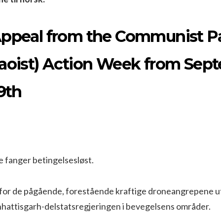
Appeal from the Communist Pa
Maoist) Action Week from Sep
19th
ke fanger betingelsesløst.
p for de pågående, forestående kraftige droneangrepene u
hhattisgarh-delstatsregjeringen i bevegelsens områder.