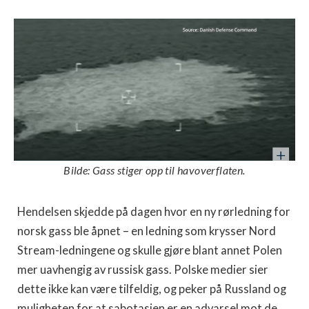
Bilde: Gass stiger opp til havoverflaten.
Hendelsen skjedde på dagen hvor en ny rørledning for
norsk gass ble åpnet – en ledning som krysser Nord
Stream-ledningene og skulle gjøre blant annet Polen
mer uavhengig av russisk gass. Polske medier sier
dette ikke kan være tilfeldig, og peker på Russland og
muligheten for at sabotasjen er en advarsel mot de