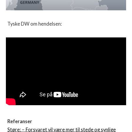
Tyske DW om hendelsen:
Referanser
Støre: − Forsvaret vil være mer til stede og synlige