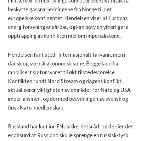
militære vil bli mer synlige som et preventivt tiltak i å
beskytte gassrørledningene fra Norge til det
europeiske kontinentet. Hendelsen viser at Europas
energiforsyning er sårbar, og kan bety en ytterligere
opptrapping av konflikten mellom imperialistene.
Hendelsen fant sted i internasjonalt farvann, men i
dansk og svensk økonomisk sone. Begge land har
mobilisert sjøforsvaret til økt tilstedeværelse.
Konflikten rundt Nord Stream og dagens konflikt,
aktualiserer viktigheten av området for Nato og USA-
imperialismen, og dermed betydningen av svensk og
finsk Nato-medlemskap.
Russland har kalt inn FNs sikkerhetsråd, og de sier det
er absurd at Russland skulle sprenge en russisk-tysk