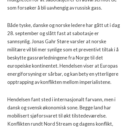
som forsøker å bli uavhengig av russisk gass.
Både tyske, danske og norske ledere har gått ut i dag
28. september og slått fast at sabotasje er
sannsynlig. Jonas Gahr Støre varsler at norske
militære vil bli mer synlige som et preventivt tiltak i å
beskytte gassrørledningene fra Norge til det
europeiske kontinentet. Hendelsen viser at Europas
energiforsyning er sårbar, og kan bety en ytterligere
opptrapping av konflikten mellom imperialistene.
Hendelsen fant sted i internasjonalt farvann, men i
dansk og svensk økonomisk sone. Begge land har
mobilisert sjøforsvaret til økt tilstedeværelse.
Konflikten rundt Nord Stream og dagens konflikt,