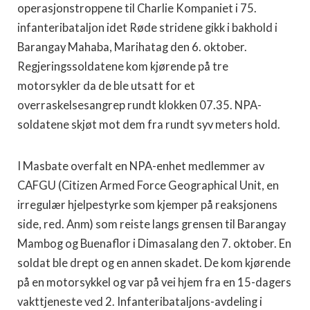
operasjonstroppene til Charlie Kompaniet i 75.
infanteribataljon idet Røde stridene gikk i bakhold i
Barangay Mahaba, Marihatag den 6. oktober.
Regjeringssoldatene kom kjørende på tre
motorsykler da de ble utsatt for et
overraskelsesangrep rundt klokken 07.35. NPA-
soldatene skjøt mot dem fra rundt syv meters hold.
I Masbate overfalt en NPA-enhet medlemmer av
CAFGU (Citizen Armed Force Geographical Unit, en
irregulær hjelpestyrke som kjemper på reaksjonens
side, red. Anm) som reiste langs grensen til Barangay
Mambog og Buenaflor i Dimasalang den 7. oktober. En
soldat ble drept og en annen skadet. De kom kjørende
på en motorsykkel og var på vei hjem fra en 15-dagers
vakttjeneste ved 2. Infanteribataljons-avdeling i