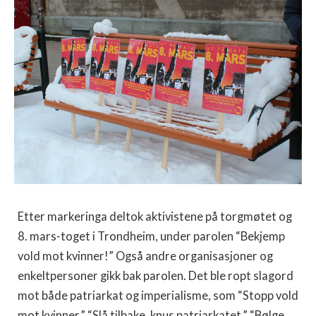
Etter markeringa deltok aktivistene på torgmøtet og
8. mars-toget i Trondheim, under parolen “Bekjemp
vold mot kvinner!” Også andre organisasjoner og
enkeltpersoner gikk bak parolen. Det ble ropt slagord
mot både patriarkat og imperialisme, som “Stopp vold
mot kvinner,” “Slå tilbake, knus patriarkatet,” “Bølge