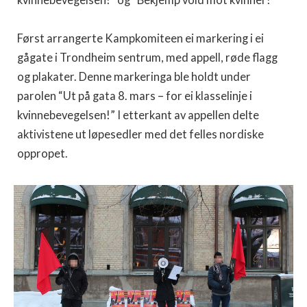
kvinnebevegelsen!” og “Bekjemp vold mot kvinner!”
Først arrangerte Kampkomiteen ei markering i ei
gågate i Trondheim sentrum, med appell, røde flagg
og plakater. Denne markeringa ble holdt under
parolen “Ut på gata 8. mars – for ei klasselinje i
kvinnebevegelsen!” I etterkant av appellen delte
aktivistene ut løpesedler med det felles nordiske
oppropet.