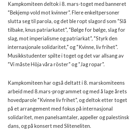
Kampkomiteen deltok i 8. mars-toget med banneret
“Bekjemp vold mot kvinner”. Flere enkeltpersoner
slutta seg til parola, og det ble ropt slagord som “Slå
tilbake, knus patriarkatet”, “Bølge for bølge, slag for
slag, mot imperialisme og patriarkat”, “Styrk den
internasjonale solidaritet,” og “Kvinne, liv frihet”.
Musikkstudenter spilte i toget og det var allsang av
“Vi måste Höja våra röster” og “Jag ropar”.
Kampkomiteen har også deltatt i 8. marskomiteens
arbeid med 8.mars-programmet og med å lage årets
hovedparole “Kvinne liv frihet”, og deltok etter toget
på et arrangement med fokus på internasjonal
solidaritet, men panelsamtaler, appeller og palestinsk
dans, og på konsert med Sliteneliten.